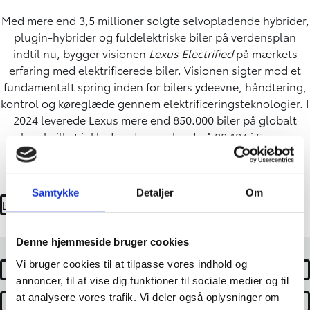
Med mere end 3,5 millioner solgte selvopladende hybrider,
plugin-hybrider og fuldelektriske biler på verdensplan
indtil nu, bygger visionen
Lexus Electrified
på mærkets
erfaring med elektrificerede biler. Visionen sigter mod et
fundamentalt spring inden for bilers ydeevne, håndtering,
kontrol og køreglæde gennem elektrificeringsteknologier. I
2024 leverede Lexus mere end 850.000 biler på globalt
plan, hvilket inkluderede en rekord på 88.184 i Europa,
hvoraf mere end 90% var elektrificerede.
Find ud af mere om Lexus her.
Samtykke
Detaljer
Om
LÆS MERE
Denne hjemmeside bruger cookies
Vi bruger cookies til at tilpasse vores indhold og
Nye biler
annoncer, til at vise dig funktioner til sociale medier og til
at analysere vores trafik. Vi deler også oplysninger om
Book prøvetur