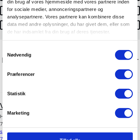
din brug af vores hjemmeside med vores partnere inden
for sociale medier, annonceringspartnere og
Brugte biler
analysepartnere. Vores partnere kan kombinere disse
Tilmeld nyhedsbrev
data med andre oplysninger, du har givet dem, eller som
de har indsamlet fra din brug af deres tjenester.
Samtykkevalg
Nødvendig
Du er velkommen til at kontakte os for
at høre nærmere og prøvekøre en
Præferencer
Lexus
Statistik
Vejle
Marketing
Haderslevvej 1
7100 Vejle
salg.vejle@atbiler.dk
75 80 65 00