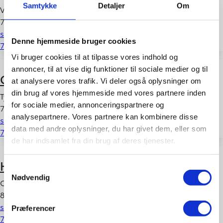
Samtykke
Detaljer
Om
Vejlevej 117
7000 Fredericia
salg.fredericia@atbiler.dk
Denne hjemmeside bruger cookies
75 92 41 00
Vi bruger cookies til at tilpasse vores indhold og
annoncer, til at vise dig funktioner til sociale medier og til
Give
at analysere vores trafik. Vi deler også oplysninger om
din brug af vores hjemmeside med vores partnere inden
Tykhøjetvej 2
for sociale medier, annonceringspartnere og
7323 Give
analysepartnere. Vores partnere kan kombinere disse
salg.give@atbiler.dk
data med andre oplysninger, du har givet dem, eller som
75 73 18 00
de har indsamlet fra din brug af deres tjenester.
Horsens
Samtykkevalg
Nødvendig
Orionvej 1
8700 Horsens
salg.horsens@atbiler.dk
Præferencer
75 62 00 11