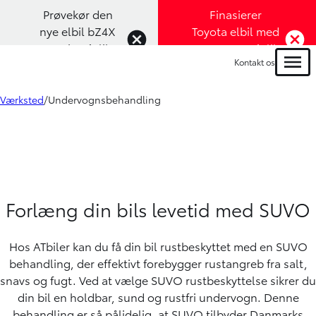
Prøvekør den
Finasierer
nye elbil bZ4X
Toyota elbil med
Touring (Klik
1,99% rente (Klik
Kontakt os
her)
her)
Menu
Værksted
Undervognsbehandling
Forlæng din bils levetid med SUVO
Hos ATbiler kan du få din bil rustbeskyttet med en SUVO
behandling, der effektivt forebygger rustangreb fra salt,
snavs og fugt. Ved at vælge SUVO rustbeskyttelse sikrer du
din bil en holdbar, sund og rustfri undervogn. Denne
behandling er så pålidelig, at SUVO tilbyder Danmarks