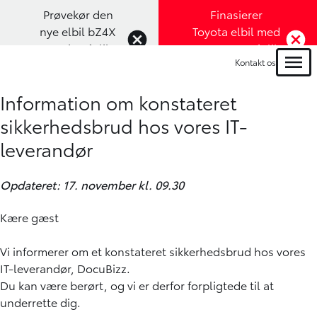
Prøvekør den
Finasierer
nye elbil bZ4X
Toyota elbil med
Touring (Klik
1,99% rente (Klik
Kontakt os
her)
her)
Menu
Information om konstateret
sikkerhedsbrud hos vores IT-
leverandør
Opdateret: 17. november kl. 09.30
Kære gæst
Vi informerer om et konstateret sikkerhedsbrud hos vores
IT-leverandør, DocuBizz.
Du kan være berørt, og vi er derfor forpligtede til at
underrette dig.