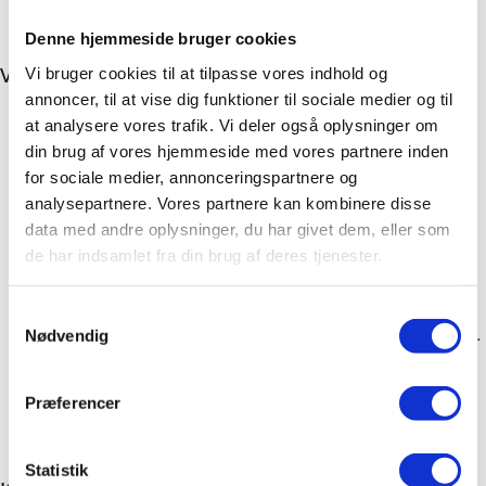
Denne hjemmeside bruger cookies
Vi opfordrer dig til følgende
Vi bruger cookies til at tilpasse vores indhold og
annoncer, til at vise dig funktioner til sociale medier og til
Vær særlig opmærksom på mistænkelige
at analysere vores trafik. Vi deler også oplysninger om
henvendelser, især ved anmodning om personlige
din brug af vores hjemmeside med vores partnere inden
oplysninger eller betalinger.
for sociale medier, annonceringspartnere og
Overvej om du bør beskytte dine oplysninger
analysepartnere. Vores partnere kan kombinere disse
yderligere, f.eks. via spærring af kort eller
data med andre oplysninger, du har givet dem, eller som
anmeldelse til relevante myndigheder ved mistanke
de har indsamlet fra din brug af deres tjenester.
om misbrug.
Kontakt straks politiet, hvis du udsættes for
Samtykkevalg
afpresning eller oplever misbrug af dine oplysninger.
Nødvendig
Følg generelle råd om cybersikkerhed, som du kan
finde bl.a. på Datatilsynets hjemmeside.
Præferencer
Statistik