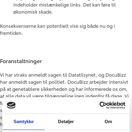
indeholder mistænkelige links. Det kan føre til
økonomisk skade.
Konsekvenserne kan potentielt vise sig både nu og i
fremtiden.
Foranstaltninger
Vi har straks anmeldt sagen til Datatilsynet, og DocuBizz
har anmeldt sagen til politiet. DocuBizz arbejder intensivt
på at genetablere sikkerheden og har informerede os om,
at alle data vil være tilgængelige igen indenfor få dage. Vi
følger deres reetableringsarbejde tæt, og vi har iværksat
supplerende interne foranstaltninger for at minimere
skadevirkninger samt for at undgå lignende brud
Samtykke
Detaljer
Om
fremadrettet.