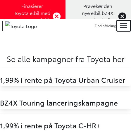
Finasierer
Prøvekør den
Toyota elbil med
nye elbil bZ4X
1,99% rente (Klik
Touring (Klik
Find afdeling
her)
her)
Men
Se alle kampagner fra Toyota her
1,99% i rente på Toyota Urban Cruiser
BZ4X Touring lanceringskampagne
1,99% i rente på Toyota C-HR+