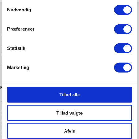
Samtykkevalg
Nødvendig
Præferencer
Fredericia, Give, Horsens, Odder og Vejle
.
Statistik
Haderslevvej 1, 7100 Vejle
CVR. 27345859
Marketing
Biler
Tillad alle
Toyota
Brugte biler
Tillad valgte
Erhverv
Afvis
EL