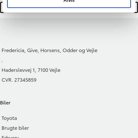
Book prøvetur
Fredericia, Give, Horsens, Odder og Vejle
.
Haderslevvej 1, 7100 Vejle
CVR. 27345859
Biler
Toyota
Brugte biler
Erhverv