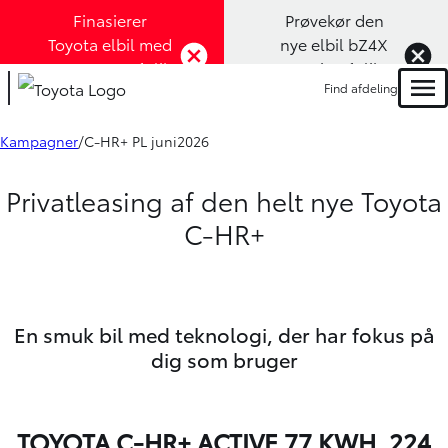
Finasierer
Prøvekør den
Toyota elbil med
nye elbil bZ4X
1,99% rente (Klik
Touring (Klik
Find afdeling
her)
her)
Men
Kampagner
C-HR+ PL juni2026
Privatleasing af den helt nye Toyota
C-HR+
En smuk bil med teknologi, der har fokus på
dig som bruger
TOYOTA C-HR+ ACTIVE 77 KWH, 224