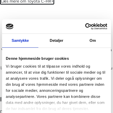
Læs mere om Toyota C-HR+
Fordelene ved privatleasing
Samtykke
Detaljer
Om
Vælger du at privatlease din nye bil, kender du ydelsen på
forhånd og slipper for bekymringer, du måske ellers ville
Denne hjemmeside bruger cookies
have haft. Og så kan du med fordel komme ned hos din
Vi bruger cookies til at tilpasse vores indhold og
lokale Toyota-forhandler og prøve din bil helt gratis, før du
annoncer, til at vise dig funktioner til sociale medier og til
bestemmer dig for, hvilken bil du ønsker at privatlease.
at analysere vores trafik. Vi deler også oplysninger om
din brug af vores hjemmeside med vores partnere inden
for sociale medier, annonceringspartnere og
analysepartnere. Vores partnere kan kombinere disse
Ingen uforudsete regninger
data med andre oplysninger, du har givet dem, eller som
de har indsamlet fra din brug af deres tjenester.
Du kender den månedlige ydelse, så du har som