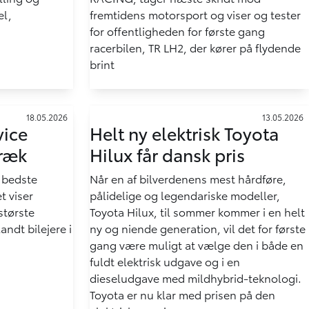
el,
fremtidens motorsport og viser og tester
for offentligheden for første gang
racerbilen, TR LH2, der kører på flydende
brint
18.05.2026
13.05.2026
vice
Helt ny elektrisk Toyota
træk
Hilux får dansk pris
n bedste
Når en af bilverdenens mest hårdføre,
t viser
pålidelige og legendariske modeller,
største
Toyota Hilux, til sommer kommer i en helt
ndt bilejere i
ny og niende generation, vil det for første
gang være muligt at vælge den i både en
fuldt elektrisk udgave og i en
dieseludgave med mildhybrid-teknologi.
Toyota er nu klar med prisen på den