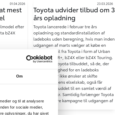
01.04.2026
23.03.2026
at mest
Toyota udvider tilbud om 3
el
års opladning
lmodel efter
Toyota lancerede i februar tre års
yota bZ4X
opladning og standardinstallation af
ladeboks uden beregning, hvis man inden
udgangen af marts vælger at købe en
fabriksny elbil fra Toyota i form af Urban
Cruiser, C-HR+, bZ4X eller bZ4X Touring.
Nu udvider Toyota tilbuddet, så de, der
ikke har mulighed for en ladeboks
hjemme eller ikke ønsker at skifte
Om
husholdningens elselskab, også får
glæde af tilbuddet til en samlet værdi af
over 25.000 kr. Samtidig forlænger Toyota
den populære kampagne til udgangen af
 medier og til at analysere
april.
nden for sociale medier,
e oplysninger, du har givet