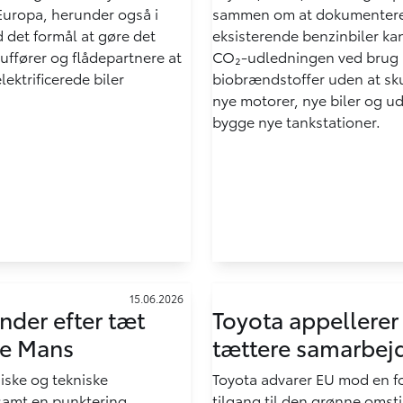
Europa, herunder også i
sammen om at dokumentere
det formål at gøre det
eksisterende benzinbiler ka
auffører og flådepartnere at
CO₂-udledningen ved brug a
lektrificerede biler
biobrændstoffer uden at skull
nye motorer, nye biler og ud
bygge nye tankstationer.
15.06.2026
nder efter tæt
Toyota appellere
Le Mans
tættere samarbej
ske og tekniske
Toyota advarer EU mod en f
samt en punktering
tilgang til den grønne omsti