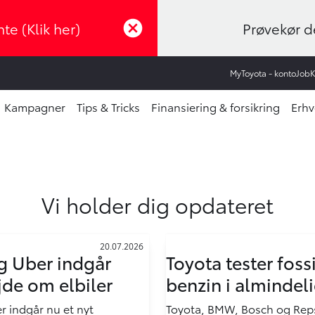
te (Klik her)
Prøvekør de
MyToyota - konto
Job
Kampagner
Tips & Tricks
Finansiering & forsikring
Erhv
Vi holder dig opdateret
20.07.2026
g Uber indgår
Toyota tester fossi
de om elbiler
benzin i almindeli
r indgår nu et nyt
Toyota, BMW, Bosch og Rep