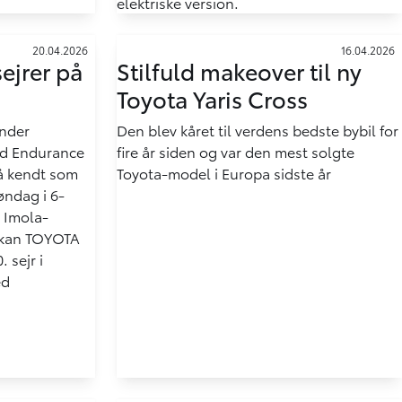
elektriske version.
20.04.2026
16.04.2026
jrer på
Stilfuld makeover til ny
Toyota Yaris Cross
inder
Den blev kåret til verdens bedste bybil for
ld Endurance
fire år siden og var den mest solgte
å kendt som
Toyota-model i Europa sidste år
øndag i 6-
e Imola-
d kan TOYOTA
 sejr i
ed