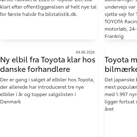
klart efter offentliggørelsen af helt nye tal
undervejs var 
for første halvår fra bilstatistik.dk.
sjette sejr fo
TOYOTA Racing
motorløb, 24-
Frankrig
04.06.2026
Ny elbil fra Toyota klar hos
Toyota 
danske forhandlere
bilmærke
Der er gang i salget af elbiler hos Toyota,
Det japanske 
der allerede har introduceret tre nye
mest populær
elbiler i år og topper salgslisten i
med 1.997 nyr
Danmark
ligger fortsat
året