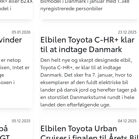
HR+ eller bZ4X
bilmodel i Danmark i januar med 1.348
del i
nyregistrerede personbiler
05.01.2026
23.12.2025
vinder
Elbilen Toyota C-HR+ klar
til at indtage Danmark
 er netop
Den helt nye og skarpt designede elbil,
sen, Intet er
Toyota C-HR+, er klar til at indtage
ge
Danmark. Det sker fra 7. januar, hvor to
oxen i
eksemplarer af den fuldt elektriske bil
lander på dansk jord og herefter tager på
en storstilet Danmarksturné rundt i hele
landet den efterfølgende uge.
05.12.2025
04.12.2025
på
Elbilen Toyota Urban
 GT
Cruiser i finalen til Årets Bil