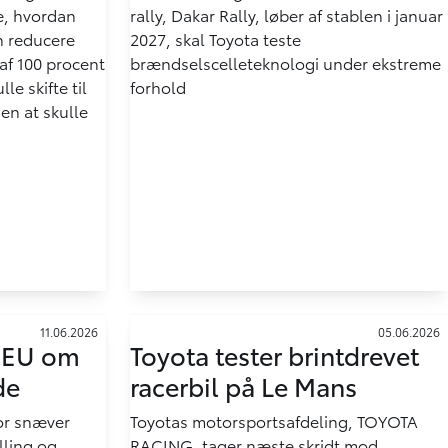
, hvordan
rally, Dakar Rally, løber af stablen i januar
n reducere
2027, skal Toyota teste
f 100 procent
brændselscelleteknologi under ekstreme
e skifte til
forhold
en at skulle
11.06.2026
05.06.2026
r EU om
Toyota tester brintdrevet
de
racerbil på Le Mans
or snæver
Toyotas motorsportsafdeling, TOYOTA
lling og
RACING, tager næste skridt mod