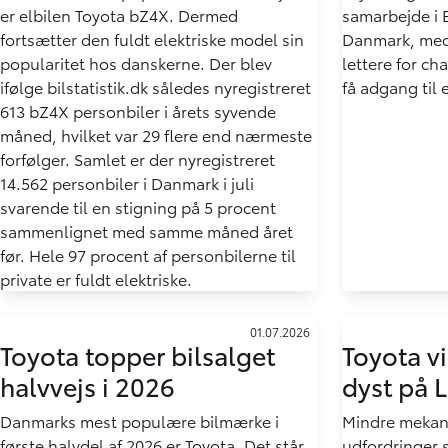
er elbilen Toyota bZ4X. Dermed
samarbejde i 
fortsætter den fuldt elektriske model sin
Danmark, med 
popularitet hos danskerne. Der blev
lettere for ch
ifølge bilstatistik.dk således nyregistreret
få adgang til e
613 bZ4X personbiler i årets syvende
måned, hvilket var 29 flere end nærmeste
forfølger. Samlet er der nyregistreret
14.562 personbiler i Danmark i juli
svarende til en stigning på 5 procent
sammenlignet med samme måned året
før. Hele 97 procent af personbilerne til
private er fuldt elektriske.
01.07.2026
Toyota topper bilsalget
Toyota vi
halvvejs i 2026
dyst på 
Danmarks mest populære bilmærke i
Mindre mekani
første halvdel af 2026 er Toyota. Det står
udfordringer 