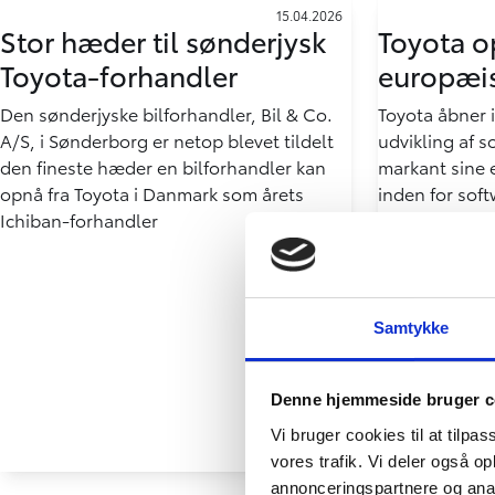
15.04.2026
Stor hæder til sønderjysk
Toyota o
Toyota-forhandler
europæi
Den sønderjyske bilforhandler, Bil & Co.
Toyota åbner i
A/S, i Sønderborg er netop blevet tildelt
udvikling af 
den fineste hæder en bilforhandler kan
markant sine
opnå fra Toyota i Danmark som årets
inden for soft
Ichiban-forhandler
cloud‑infrast
Samtykke
Denne hjemmeside bruger c
Vi bruger cookies til at tilpas
vores trafik. Vi deler også 
annonceringspartnere og anal