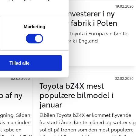
02.03.2026
19.02.2026
er
Toyota investerer i ny
bruar
cirkulær fabrik i Polen
Marketing
ter den
I fjor åbnede Toyota i Europa sin første
 placerer sig i
cirkulære fabrik i England
træk som den
Danmark med
biler
Tillad alle
02.02.2026
02.02.2026
Toyota bZ4X mest
 af ny
populære bilmodel i
januar
egning. Sådan
Elbilen Toyota bZ4X er kommet flyvende
hvis man inden
fra start i årets første måned og sætter sig
t købe en
solidt på tronen som den mest populære