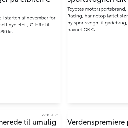
Toyotas motorsportsbrand
Racing, har netop løftet slør
 i starten af november for
ny sportsvogn til gadebrug, 
helt nye elbil, C-HR+ til
navnet GR GT
990 kr.
27.11.2025
nerede til umulig
Verdenspremiere 