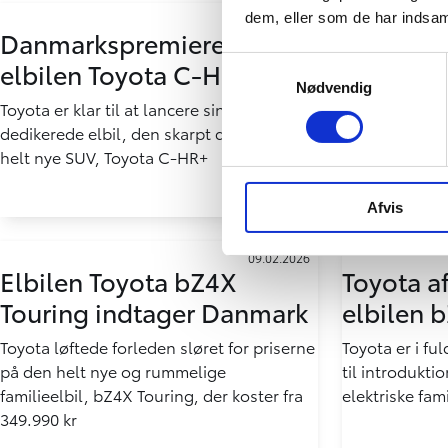
dem, eller som de har indsaml
17.03.2026
Danmarkspremiere på
Toyota s
Samtykkevalg
elbilen Toyota C-HR+
skovbad
Nødvendig
Bornhol
Toyota er klar til at lancere sin tredje
dedikerede elbil, den skarpt designede og
En ny folkesk
helt nye SUV, Toyota C-HR+
lysåben natur
snart dagens 
Afvis
09.02.2026
Elbilen Toyota bZ4X
Toyota af
Touring indtager Danmark
elbilen 
Toyota løftede forleden sløret for priserne
Toyota er i f
på den helt nye og rummelige
til introdukti
familieelbil, bZ4X Touring, der koster fra
elektriske fam
349.990 kr