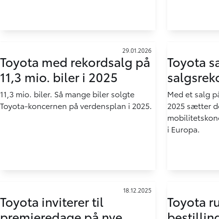
29.01.2026
Toyota med rekordsalg på
Toyota s
11,3 mio. biler i 2025
salgsrek
11,3 mio. biler. Så mange biler solgte
Med et salg på
Toyota-koncernen på verdensplan i 2025.
2025 sætter d
mobilitetskon
i Europa.
18.12.2025
Toyota inviterer til
Toyota r
premieredage på nye
bestillin