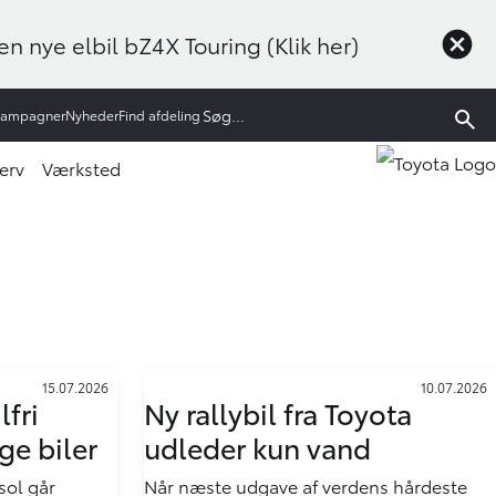
n nye elbil bZ4X Touring (Klik her)
Kampagner
Nyheder
Find afdeling
erv
Værksted
15.07.2026
10.07.2026
lfri
Ny rallybil fra Toyota
ge biler
udleder kun vand
sol går
Når næste udgave af verdens hårdeste