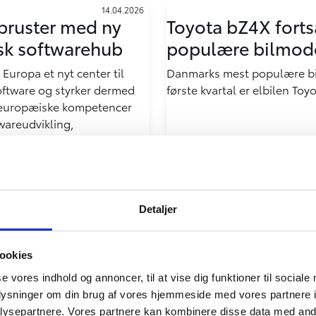
14.04.2026
pruster med ny
Toyota bZ4X forts
sk softwarehub
populære bilmod
 Europa et nyt center til
Danmarks mest populære bi
software og styrker dermed
første kvartal er elbilen To
 europæiske kompetencer
wareudvikling,
ruktur og datasikkerhed
Detaljer
ookies
se vores indhold og annoncer, til at vise dig funktioner til sociale
oplysninger om din brug af vores hjemmeside med vores partnere i
ysepartnere. Vores partnere kan kombinere disse data med andr