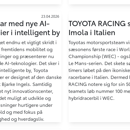
23.04.2026
lar med nye AI-
TOYOTA RACING se
er i intelligent by
Imola i Italien
et endnu et vigtigt skridt i
Toyotas motorsportsteam v
 fremtidens mobilitet og
sæsonens første race i Wor
inger og præsenterer nu
Championship (WEC) - ogs
 AI-teknologier. Det sker i
Le Mans-serien. Det skete s
ntelligente by, Toyota
timers løbet på den ikonisk
er er designet af den danske
racerbane i Italien. Derme
t Bjarke Ingels. Samtidig
RACING notere sig for sin 50.
et nyt innovationscenter,
teamets løb nummer 100 m
det muligt at udvikle og
hybridracerbil i WEC.
øsninger hurtigere under
hold og med fokus på
yghed og hverdagsliv.