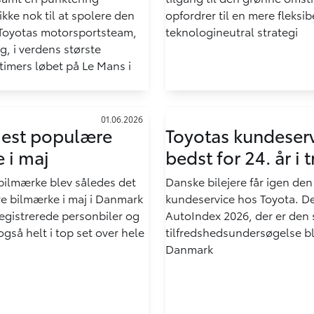
ikke nok til at spolere den
opfordrer til en mere fleksib
r Toyotas motorsportsteam,
teknologineutral strategi
, i verdens største
timers løbet på Le Mans i
01.06.2026
mest populære
Toyotas kundeser
 i maj
bedst for 24. år i 
bilmærke blev således det
Danske bilejere får igen de
e bilmærke i maj i Danmark
kundeservice hos Toyota. De
egistrerede personbiler og
AutoIndex 2026, der er den 
 også helt i top set over hele
tilfredshedsundersøgelse bla
Danmark