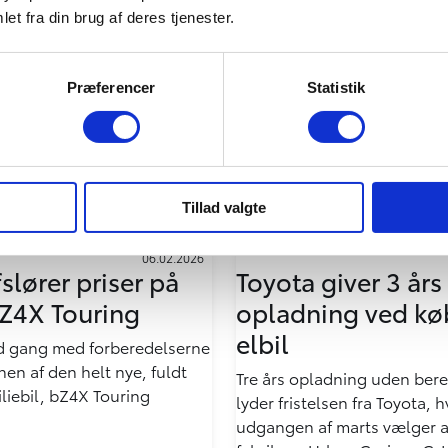
et fra din brug af deres tjenester.
09.03.2026
tår bag ny
Toyota bZ4X topp
eskov på
bilsalget igen i fe
Præferencer
Statistik
m
Elbilen Toyota bZ4X fortsæt
succesfulde start på 2026 og
ov med 32.000 træer og
februar for anden måned i 
 ved Hasle på Bornholm ser
mest populære bilmodel i 
lys
1.364 nyregistrerede person
Tillad valgte
06.02.2026
slører priser på
Toyota giver 3 års
bZ4X Touring
opladning ved køb
elbil
uld gang med forberedelserne
onen af den helt nye, fuldt
Tre års opladning uden ber
iliebil, bZ4X Touring
lyder fristelsen fra Toyota, 
udgangen af marts vælger a