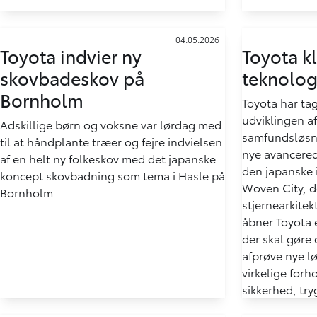
04.05.2026
Toyota indvier ny
Toyota k
skovbadeskov på
teknologi
Bornholm
Toyota har tag
udviklingen af
Adskillige børn og voksne var lørdag med
samfundsløsn
til at håndplante træer og fejre indvielsen
nye avancerede
af en helt ny folkeskov med det japanske
den japanske i
koncept skovbadning som tema i Hasle på
Woven City, d
Bornholm
stjernearkitek
åbner Toyota 
der skal gøre 
afprøve nye l
virkelige for
sikkerhed, tr