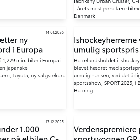
fabriksny Urban Cruiser, C-
- årets mest populære bilmo
Danmark
14.01.2026
ætter ny
Ishockeyherrerne 
ord i Europa
umulig sportspris
 1,229 mio. biler i Europa i
Herrelandsholdet i ishockey
en japanske
blevet hædret med sportspri
cern, Toyota, ny salgsrekord
umuligt-prisen, ved det årli
sportsshow, SPORT 2025, i B
Herning
17.12.2025
under 1.000
Verdenspremiere 
ger på elbilen C-
sportsvognen GR