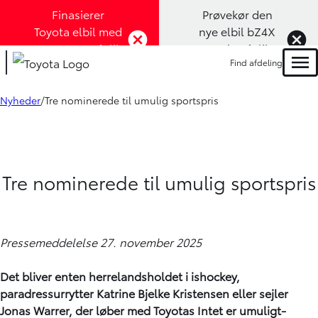
Finasierer
Prøvekør den
Toyota elbil med
nye elbil bZ4X
1,99% rente (Klik
Touring (Klik
Find afdeling
her)
her)
Men
Nyheder
Tre nominerede til umulig sportspris
Tre nominerede til umulig sportspris
Pressemeddelelse 27. november 2025
Det bliver enten herrelandsholdet i ishockey,
paradressurrytter Katrine Bjelke Kristensen eller sejler
Jonas Warrer, der løber med Toyotas Intet er umuligt-