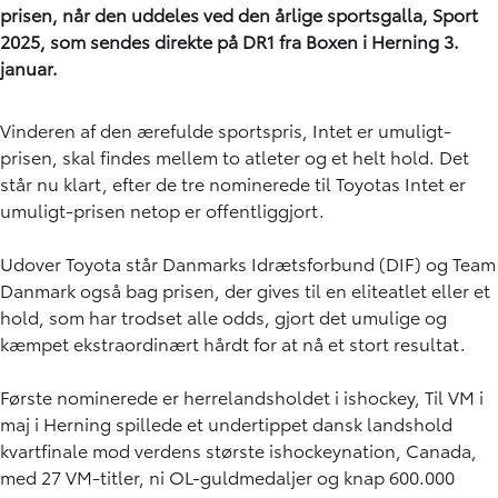
prisen, når den uddeles ved den årlige sportsgalla, Sport
2025, som sendes direkte på DR1 fra Boxen i Herning 3.
januar.
Vinderen af den ærefulde sportspris, Intet er umuligt-
prisen, skal findes mellem to atleter og et helt hold. Det
står nu klart, efter de tre nominerede til Toyotas Intet er
umuligt-prisen netop er offentliggjort.
Udover Toyota står Danmarks Idrætsforbund (DIF) og Team
Danmark også bag prisen, der gives til en eliteatlet eller et
hold, som har trodset alle odds, gjort det umulige og
kæmpet ekstraordinært hårdt for at nå et stort resultat.
Første nominerede er herrelandsholdet i ishockey, Til VM i
maj i Herning spillede et undertippet dansk landshold
kvartfinale mod verdens største ishockeynation, Canada,
med 27 VM-titler, ni OL-guldmedaljer og knap 600.000