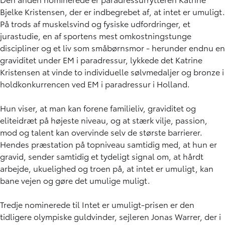
Bjelke Kristensen, der er indbegrebet af, at intet er umuligt.
På trods af muskelsvind og fysiske udfordringer, et
jurastudie, en af sportens mest omkostningstunge
discipliner og et liv som småbørnsmor - herunder endnu en
graviditet under EM i paradressur, lykkede det Katrine
Kristensen at vinde to individuelle sølvmedaljer og bronze i
holdkonkurrencen ved EM i paradressur i Holland.
Hun viser, at man kan forene familieliv, graviditet og
eliteidræt på højeste niveau, og at stærk vilje, passion,
mod og talent kan overvinde selv de største barrierer.
Hendes præstation på topniveau samtidig med, at hun er
gravid, sender samtidig et tydeligt signal om, at hårdt
arbejde, ukuelighed og troen på, at intet er umuligt, kan
bane vejen og gøre det umulige muligt.
Tredje nominerede til Intet er umuligt-prisen er den
tidligere olympiske guldvinder, sejleren Jonas Warrer, der i