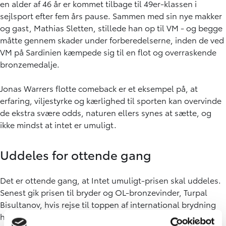
en alder af 46 år er kommet tilbage til 49er-klassen i
sejlsport efter fem års pause. Sammen med sin nye makker
og gast, Mathias Sletten, stillede han op til VM - og begge
måtte gennem skader under forberedelserne, inden de ved
VM på Sardinien kæmpede sig til en flot og overraskende
bronzemedalje.
Jonas Warrers flotte comeback er et eksempel på, at
erfaring, viljestyrke og kærlighed til sporten kan overvinde
de ekstra svære odds, naturen ellers synes at sætte, og
ikke mindst at intet er umuligt.
Uddeles for ottende gang
Det er ottende gang, at Intet umuligt-prisen skal uddeles.
Senest gik prisen til bryder og OL-bronzevinder, Turpal
Bisultanov, hvis rejse til toppen af international brydning
har været alt andet end let. Som barn af tjetjenske