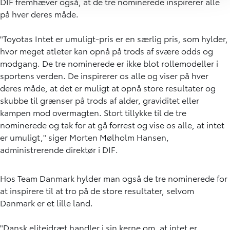
DIF fremhæver også, at de tre nominerede inspirerer alle
på hver deres måde.
"Toyotas Intet er umuligt-pris er en særlig pris, som hylder,
hvor meget atleter kan opnå på trods af svære odds og
modgang. De tre nominerede er ikke blot rollemodeller i
sportens verden. De inspirerer os alle og viser på hver
deres måde, at det er muligt at opnå store resultater og
skubbe til grænser på trods af alder, graviditet eller
kampen mod overmagten. Stort tillykke til de tre
nominerede og tak for at gå forrest og vise os alle, at intet
er umuligt," siger Morten Mølholm Hansen,
administrerende direktør i DIF.
Hos Team Danmark hylder man også de tre nominerede for
at inspirere til at tro på de store resultater, selvom
Danmark er et lille land.
"Dansk eliteidræt handler i sin kerne om, at intet er