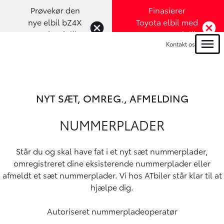
Prøvekør den
Finasierer
nye elbil bZ4X
Toyota elbil med
Touring (Klik
1,99% rente (Klik
Kontakt os
her)
her)
Menu
NYT SÆT, OMREG., AFMELDING
NUMMERPLADER
Står du og skal have fat i et nyt sæt nummerplader,
omregistreret dine eksisterende nummerplader eller
afmeldt et sæt nummerplader. Vi hos ATbiler står klar til at
hjælpe dig.
Autoriseret nummerpladeoperatør