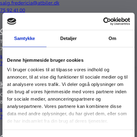
salg.fredericia@atbiler.dk
75 92 41 00
Give
Samtykke
Detaljer
Om
Tykhøjetvej 2
7323 Give
salg.give@atbiler.dk
Denne hjemmeside bruger cookies
75 73 18 00
Vi bruger cookies til at tilpasse vores indhold og
annoncer, til at vise dig funktioner til sociale medier og til
Horsens
at analysere vores trafik. Vi deler også oplysninger om
din brug af vores hjemmeside med vores partnere inden
Orionvej 1
for sociale medier, annonceringspartnere og
8700 Horsens
analysepartnere. Vores partnere kan kombinere disse
salg.horsens@atbiler.dk
data med andre oplysninger, du har givet dem, eller som
75 62 00 11
de har indsamlet fra din brug af deres tjenester.
Odder