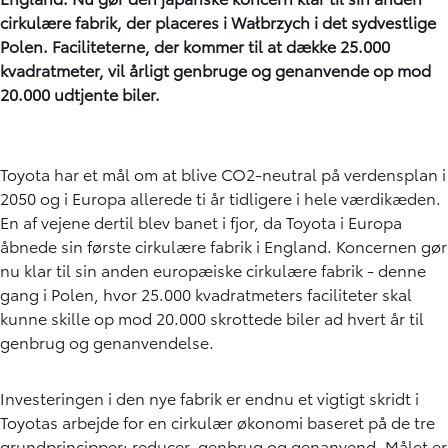
cirkulære fabrik, der placeres i Wałbrzych i det sydvestlige
Polen. Faciliteterne, der kommer til at dække 25.000
kvadratmeter, vil årligt genbruge og genanvende op mod
20.000 udtjente biler.
Toyota har et mål om at blive CO2-neutral på verdensplan i
2050 og i Europa allerede ti år tidligere i hele værdikæden.
En af vejene dertil blev banet i fjor, da Toyota i Europa
åbnede sin første cirkulære fabrik i England. Koncernen gør
nu klar til sin anden europæiske cirkulære fabrik - denne
gang i Polen, hvor 25.000 kvadratmeters faciliteter skal
kunne skille op mod 20.000 skrottede biler ad hvert år til
genbrug og genanvendelse.
Investeringen i den nye fabrik er endnu et vigtigt skridt i
Toyotas arbejde for en cirkulær økonomi baseret på de tre
grundprincipper: reducer, genbrug og genanvend. Målet er