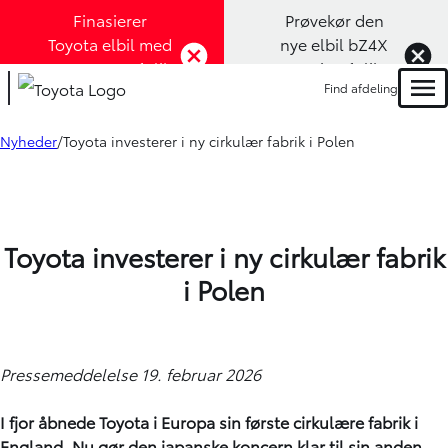
Finasierer
Prøvekør den
Toyota elbil med
nye elbil bZ4X
1,99% rente (Klik
Touring (Klik
Find afdeling
her)
her)
Men
Nyheder
Toyota investerer i ny cirkulær fabrik i Polen
Toyota investerer i ny cirkulær fabrik
i Polen
Pressemeddelelse 19. februar 2026
I fjor åbnede Toyota i Europa sin første cirkulære fabrik i
England. Nu gør den japanske koncern klar til sin anden