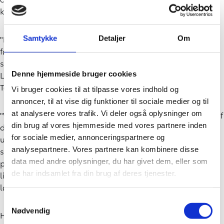
konventionelle biler.
"Nu åbner vi vores anden cirkulære fabrik i Europa. Den
Samtykke
Detaljer
Om
første vi åbnede i Burnaston i England i 2025 har dannet
skole for udviklingen af cirkulære driftsprocesser," siger
Leon van der Merwe, vicedirektør for cirkulær økonomi hos
Denne hjemmeside bruger cookies
Toyota i Europa.
Vi bruger cookies til at tilpasse vores indhold og
annoncer, til at vise dig funktioner til sociale medier og til
at analysere vores trafik. Vi deler også oplysninger om
"Vi valgte Polen til vores anden cirkulære fabrik på grund af
din brug af vores hjemmeside med vores partnere inden
det store potentiale for allerede udtjente biler, de mange
for sociale medier, annonceringspartnere og
upstream- og downstream-genanvendelsesmuligheder,
analysepartnere. Vores partnere kan kombinere disse
samt fordi vi i forvejen har en etableret
data med andre oplysninger, du har givet dem, eller som
produktionsinfrastruktur. Vi planlægger yderligere
de har indsamlet fra din brug af deres tjenester.
lignende investeringer på andre europæiske markeder i
løbet af de kommende år," afslører han.
Samtykkevalg
Nødvendig
Hos Toyota er cirkularitet både en genvej til og en