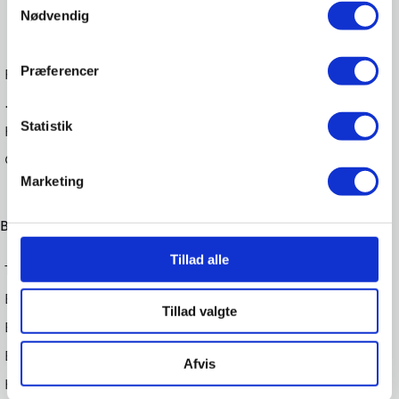
Nødvendig
Fredericia, Give, Horsens, Odder og Vejle
Præferencer
.
Statistik
Haderslevvej 1, 7100 Vejle
CVR. 27345859
Marketing
Biler
Tillad alle
Toyota
Brugte biler
Tillad valgte
Erhverv
EL
Afvis
Hybrid