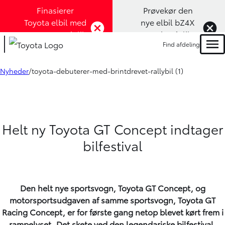
Finasierer
Prøvekør den
Toyota elbil med
nye elbil bZ4X
1,99% rente (Klik
Touring (Klik
Find afdeling
her)
her)
Men
Nyheder
toyota-debuterer-med-brintdrevet-rallybil (1)
Helt ny Toyota GT Concept indtager
bilfestival
Den helt nye sportsvogn, Toyota GT Concept, og
motorsportsudgaven af samme sportsvogn, Toyota GT
Racing Concept, er for første gang netop blevet kørt frem i
rampelyset. Det skete ved den legendariske bilfestival,