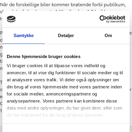
Når de forskellige biler kommer brølende forbi publikum,
sker det på den berømte 1,16 miles (ca. 1,9 km) lange
Hillclimb til stor begejstring for de fremmødte fans.
På Goodwood-bilfestivalen i år løfter Toyota sløret for både
Samtykke
Detaljer
Om
den helt nye sportsvogn, Toyota GT Concept, og
motorsportsudgaven, Toyota GT Racing Concept, af
gadebilen. Sidstnævnte er i øjeblikket ved at blive udviklet
Denne hjemmeside bruger cookies
til at kunne deltage i den internationale
Vi bruger cookies til at tilpasse vores indhold og
motorsportsorganisation, FIA's, GT3-klasse.
annoncer, til at vise dig funktioner til sociale medier og til
at analysere vores trafik. Vi deler også oplysninger om
Toyota løfter endnu ikke sløret på nogle tekniske detaljer
din brug af vores hjemmeside med vores partnere inden
og afslører heller ikke udseendet på de to konceptbiler, der
for sociale medier, annonceringspartnere og
er klædt i en særlig camouflage under festlighederne ved
analysepartnere. Vores partnere kan kombinere disse
Goodwood Festival of Speed, der løber af stablen fra i dag
data med andre oplysninger, du har givet dem, eller som
10. juli til søndag 13. juli.
de har indsamlet fra din brug af deres tjenester.
Samtykkevalg