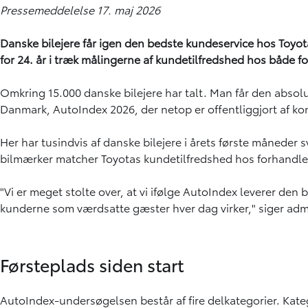
Pressemeddelelse 17. maj 2026
Danske bilejere får igen den bedste kundeservice hos Toyot
for 24. år i træk målingerne af kundetilfredshed hos både 
Omkring 15.000 danske bilejere har talt. Man får den absolu
Danmark, AutoIndex 2026, der netop er offentliggjort af 
Her har tusindvis af danske bilejere i årets første måneder
bilmærker matcher Toyotas kundetilfredshed hos forhandlere
"Vi er meget stolte over, at vi ifølge AutoIndex leverer de
kunderne som værdsatte gæster hver dag virker," siger adm
Førsteplads siden start
AutoIndex-undersøgelsen består af fire delkategorier. Kat