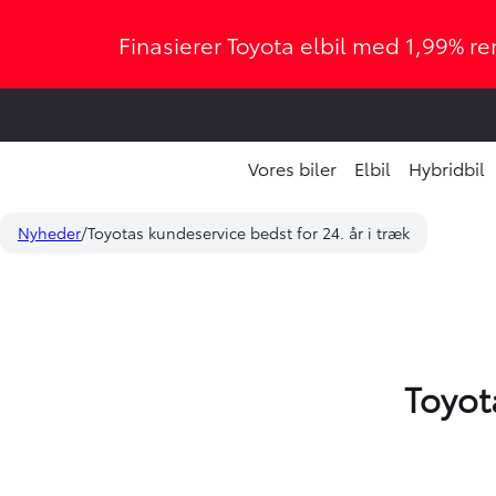
Finasierer Toyota elbil med 1,99% ren
Vores biler
Elbil
Hybridbil
Nyheder
Toyotas kundeservice bedst for 24. år i træk
Toyot