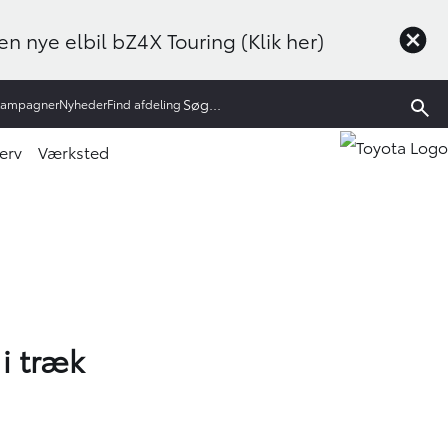
n nye elbil bZ4X Touring (Klik her)
Kampagner
Nyheder
Find afdeling
erv
Værksted
i træk