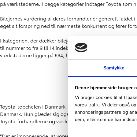
på værkstederne. I begge kategorier indtager Toyota som næ
Bilejernes vurdering af deres forhandler er generelt faldet 
øget sit forspring ned til nærmeste konkurrent og fører for
I kategorien, der dækker bilejernes tilfredshed med de au
til nummer to fra 9 til 14 indekspoint og hele 25 indekspoi
værkstederne ligger på 884, hvilket er en tilbagegang på 11
Samtykke
Denne hjemmeside bruger c
Vi bruger cookies til at tilpas
vores trafik. Vi deler også 
Toyota-topchefen i Danmark, Pernille Kim Johansen, glæder 
annonceringspartnere og anal
Danmark. Hun glæder sig også over, at Toyota overgår alle s
dem, eller som de har indsaml
Toyota-forhandlerne og værkstederne over hele landet.
Samtykkevalg
"Det er imponerende, at vores forhandlere og værksteder ha