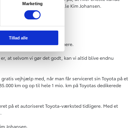
Marketing
te i byen," lyder det fra Pernille Kim Johansen.
Tillad alle
lads til at udvikle sig endnu mere.
r, at selvom vi gør det godt, kan vi altid blive endnu
s gratis vejhjælp med, når man får serviceret sin Toyota på et
185.000 km og op til hele 1 mio. km på Toyotas dedikerede
eret på et autoriseret Toyota-værksted tidligere. Med et
.
Kim Johansen.