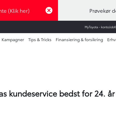
te (Klik her)
Prøvekør de
MyToyota - konto
Job
Kampagner
Tips & Tricks
Finansiering & forsikring
Erhv
as kundeservice bedst for 24. år 