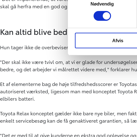
Nødvendig
skal gå herfra med en god og mindeværdig oplevelse og en kl
Kan altid blive bedre
Afvis
Hun tager ikke de overbevisende resultater i salgslokalerne 
"Der skal ikke være tvivl om, at vi er glade for undersøgels
bedre, og det arbejder vi målrettet videre med," forklarer h
Et af elementerne bag de høje tilfredshedsscorer er Toyotas f
autoriseret værksted, ligesom man med konceptet Toyota Relax
elbilers batteri.
Toyota Relax konceptet gælder ikke bare nye biler, men fakt
enkelt servicebesøg kan de få genaktiveret garantien, så læn
"Det er med til at give kunderne en ekstra god oplevelse og