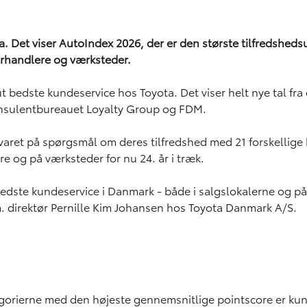
a. Det viser AutoIndex 2026, der er den største tilfredshed
forhandlere og værksteder.
t bedste kundeservice hos Toyota. Det viser helt nye tal fra
konsulentbureauet Loyalty Group og FDM.
 svaret på spørgsmål om deres tilfredshed med 21 forskellig
 og på værksteder for nu 24. år i træk.
n bedste kundeservice i Danmark - både i salgslokalerne og 
. direktør Pernille Kim Johansen hos Toyota Danmark A/S.
egorierne med den højeste gennemsnitlige pointscore er ku