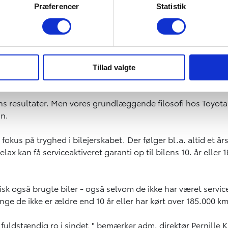
Præferencer
Statistik
ar følelse af, at deres lokale Toyota-forhandler er den beds
Tillad valgte
og på værkstederne for givet og peger på, at der stadig er p
ens resultater. Men vores grundlæggende filosofi hos Toyota e
un.
okus på tryghed i bilejerskabet. Der følger bl.a. altid et år
 kan få serviceaktiveret garanti op til bilens 10. år eller 
isk også brugte biler - også selvom de ikke har været servic
ge de ikke er ældre end 10 år eller har kørt over 185.000 km
 fuldstændig ro i sindet," bemærker adm. direktør Pernille 