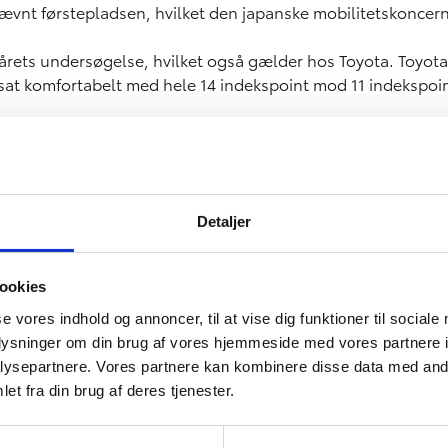
vnt førstepladsen, hvilket den japanske mobilitetskoncern 
i årets undersøgelse, hvilket også gælder hos Toyota. Toyota 
tsat komfortabelt med hele 14 indekspoint mod 11 indekspoint
toriserede værksteder, fastholder Toyota med 932 indekspoi
nt ned til det tredjebedste bilmærke i undersøgelsen. Genne
 indekspoint eller 1,2 procent sammenlignet med i fjor.
Detaljer
ookies
se vores indhold og annoncer, til at vise dig funktioner til sociale
oplysninger om din brug af vores hjemmeside med vores partnere i
sig ikke blot over, at Toyota ifølge tilfredshedsundersøgel
ysepartnere. Vores partnere kan kombinere disse data med andr
åkaldte luksusmærker. Samtidig sender hun en stor og dybføl
et fra din brug af deres tjenester.
r formået at levere den bedste kundeservice 24 år i træk. D