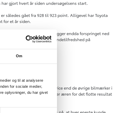
har gjort hvert år siden undersøgelsens start.
er således gået fra 928 til 923 point. Alligevel har Toyota
 for et år siden.
nt også sin førsteplads og udbygger endda forspringet ned
msnittet for alle bilmærkers kundetilfredshed på
Om
 medier og til at analysere
nden for sociale medier,
sen yder en markant bedre service end de øvrige bilmærker i
e oplysninger, du har givet
t tak til kunderne og tilegner æren for det flotte resultat
et skyldes et vedvarende fokus på, at hver eneste kunde