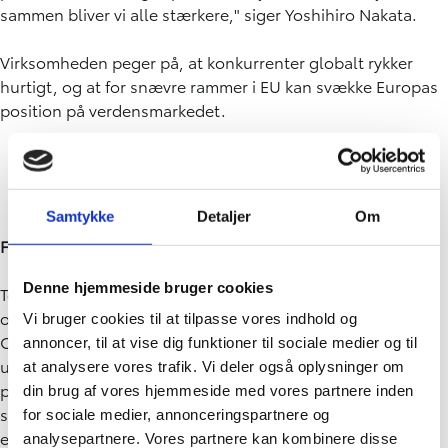
sammen bliver vi alle stærkere," siger Yoshihiro Nakata.
Virksomheden peger på, at konkurrenter globalt rykker
hurtigt, og at for snævre rammer i EU kan svække Europas
position på verdensmarkedet.
Samtykke
Detaljer
Om
Flere teknologier skal i spil
Denne hjemmeside bruger cookies
Toyota argumenterer for en teknologineutral tilgang til
omstillingen, hvor både elbiler, brint, plug-in hybrider og
Vi bruger cookies til at tilpasse vores indhold og
CO2-neutrale brændstoffer bidrager til at reducere
annoncer, til at vise dig funktioner til sociale medier og til
udledningerne. Særligt CO2-neutrale brændstoffer til nye
at analysere vores trafik. Vi deler også oplysninger om
personbiler og varebiler fremhæves som et vigtigt
din brug af vores hjemmeside med vores partnere inden
supplement og som en måde at styrke Europas
for sociale medier, annonceringspartnere og
energimæssige robusthed. Samtidig efterlyser Toyota
analysepartnere. Vores partnere kan kombinere disse