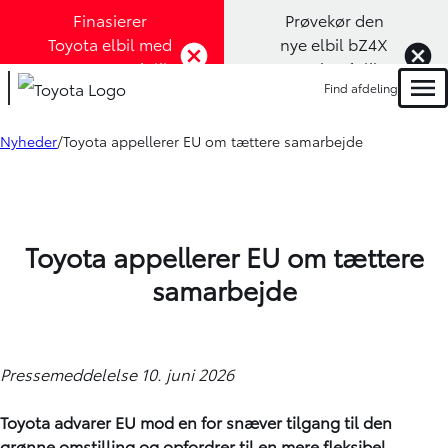
Finasierer
Prøvekør den
Toyota elbil med
nye elbil bZ4X
1,99% rente (Klik
Touring (Klik
Find afdeling
her)
her)
Men
Nyheder
Toyota appellerer EU om tættere samarbejde
Toyota appellerer EU om tættere
samarbejde
Pressemeddelelse 10. juni 2026
Toyota advarer EU mod en for snæver tilgang til den
grønne omstilling og opfordrer til en mere fleksibel,