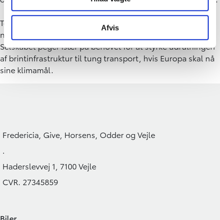
Toyota advarer samtidig om, hvis udbygningen af den
Afvis
nødvendige infrastruktur ikke følger med ambitionerne.
Selskabet peger især på behovet for at styrke udrulningen
af brintinfrastruktur til tung transport, hvis Europa skal nå
sine klimamål.
Fredericia, Give, Horsens, Odder og Vejle
.
Haderslevvej 1, 7100 Vejle
CVR. 27345859
Biler