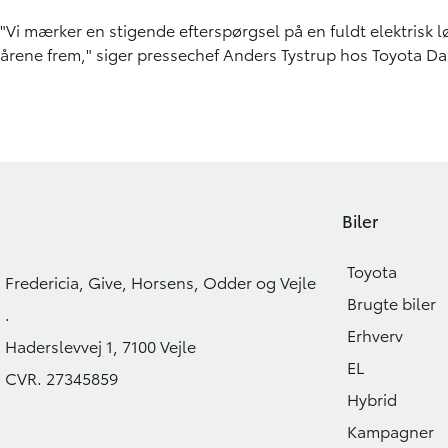
"Vi mærker en stigende efterspørgsel på en fuldt elektrisk lø
årene frem," siger pressechef Anders Tystrup hos Toyota D
Biler
Toyota
Fredericia, Give, Horsens, Odder og Vejle
Brugte biler
.
Erhverv
Haderslevvej 1, 7100 Vejle
EL
CVR. 27345859
Hybrid
Kampagner