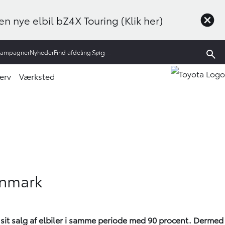
n nye elbil bZ4X Touring (Klik her)
Kampagner
Nyheder
Find afdeling
erv
Værksted
anmark
 sit salg af elbiler i samme periode med 90 procent. Dermed