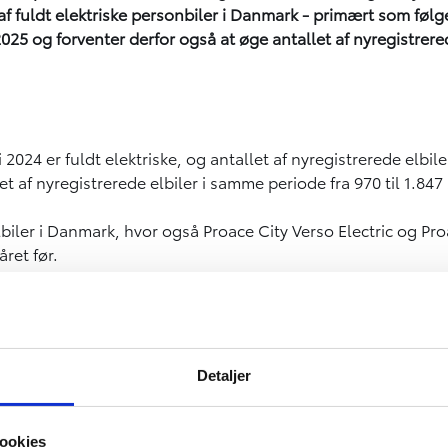
af fuldt elektriske personbiler i Danmark - primært som føl
2025 og forventer derfor også at øge antallet af nyregistrer
024 er fuldt elektriske, og antallet af nyregistrerede elbile
af nyregistrerede elbiler i samme periode fra 970 til 1.847 
iler i Danmark, hvor også Proace City Verso Electric og Proac
ret før.
for at reducere CO2 hurtigst muligt og på mest optimal vis o
ger vores fokus på elbiler til danskerne. Det er fordoblingen a
Detaljer
4X, hvilket betød flere tekniske forbedringer. Et nyt batter
i instrumentpanelet i kabinen sørger for hurtigere opvarm
ookies
tion påkørsler bagfra.