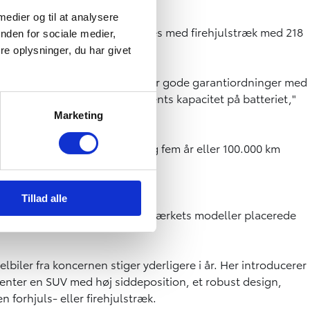
 medier og til at analysere
ave med 204 hk også kan vælges med firehjulstræk med 218
nden for sociale medier,
e oplysninger, du har givet
 højt hos kunderne, at der følger gode garantiordninger med
 km garanti for mindst 70 procents kapacitet på batteriet,"
Marketing
 bZ4X uden meromkostninger og fem år eller 100.000 km
Tillad alle
enlignet med året før. Tre af mærkets modeller placerede
lbiler fra koncernen stiger yderligere i år. Her introducerer
r venter en SUV med høj siddeposition, et robust design,
forhjuls- eller firehjulstræk.