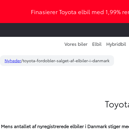
Finasierer Toyota elbil med 1,99% ren
Vores biler
Elbil
Hybridbil
Nyheder
toyota-fordobler-salget-af-elbiler-i-danmark
Toyota
Mens antallet af nyregistrerede elbiler i Danmark stiger m