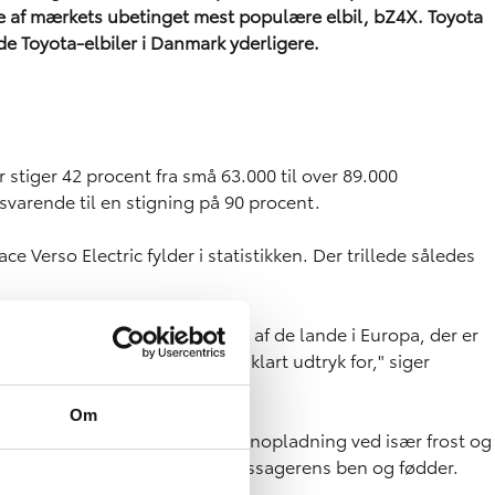
ge af mærkets ubetinget mest populære elbil, bZ4X. Toyota
ede Toyota-elbiler i Danmark yderligere.
r stiger 42 procent fra små 63.000 til over 89.000
svarende til en stigning på 90 procent.
e Verso Electric fylder i statistikken. Der trillede således
ver hele verden. Danmark er et af de lande i Europa, der er
f vores elbilsalg hos Toyota et klart udtryk for," siger
Om
ivarmesystem sikrer hurtigere lynopladning ved især frost og
ning af førerens og forsædepassagerens ben og fødder.