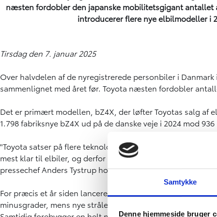
næsten fordobler den japanske mobilitetsgigant antallet 
introducerer flere nye elbilmodeller i 
Tirsdag den 7. januar 2025
Over halvdelen af de nyregistrerede personbiler i Danmark i 2
sammenlignet med året før. Toyota næsten fordobler antallet 
Det er primært modellen, bZ4X, der løfter Toyotas salg af elb
1.798 fabriksnye bZ4X ud på de danske veje i 2024 mod 936 å
"Toyota satser på flere teknologier som hybrid, el og brint 
mest klar til elbiler, og derfor er det også naturligt, at vi ø
pressechef Anders Tystrup hos Toyota Danmark.
Samtykke
For præcis et år siden lancerede Toyota et nyt modelår af bZ
minusgrader, mens nye strålevarmere under ratstammen og 
Denne hjemmeside bruger c
Samtidig forebygger en helt ny og avanceret sikkerhedsfunk