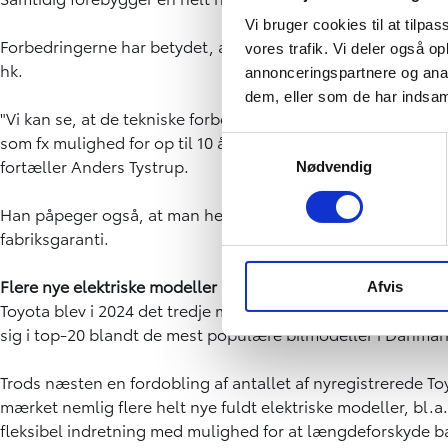
Vi bruger cookies til at tilpas
Forbedringerne har betydet, at endnu flere danskere har f
vores trafik. Vi deler også 
hk.
annonceringspartnere og anal
dem, eller som de har indsaml
"Vi kan se, at de tekniske forbedringer har betydet en øget
som fx mulighed for op til 10 års eller 185.000 km serviceakt
Samtykkevalg
fortæller Anders Tystrup.
Nødvendig
Han påpeger også, at man helt automatisk også altid får tr
fabriksgaranti.
Flere nye elektriske modeller i 2025
Afvis
Toyota blev i 2024 det tredje mest populære personbilmærk
sig i top-20 blandt de mest populære bilmodeller i Danmar
Trods næsten en fordobling af antallet af nyregistrerede Toyo
mærket nemlig flere helt nye fuldt elektriske modeller, bl.a
fleksibel indretning med mulighed for at længdeforskyde bag