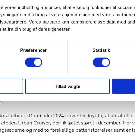
se vores indhold og annoncer, til at vise dig funktioner til sociale
ået øjnene op for bZ4X, som udover den forhjulstrukne udg
oplysninger om din brug af vores hjemmeside med vores partnere i
ysepartnere. Vores partnere kan kombinere disse data med andr
et fra din brug af deres tjenester.
 interesse for bZ4X. Samtidig oplever vi også, at det vægter
iveret garanti med Toyota Relax samt op til 10 år eller 1 mio.
Præferencer
Statistik
e års eller 45.000 km service- og reparationsaftale med på
Tillad valgte
e i Danmark med 11 procent flere nyregistrerede biler samm
k.
ta-elbiler i Danmark i 2024 forventer Toyota, at antallet af e
. elbilen Urban Cruiser, der fik løftet sløret i december. He
sæderne og med to forskellige batteristørrelser samt enten 