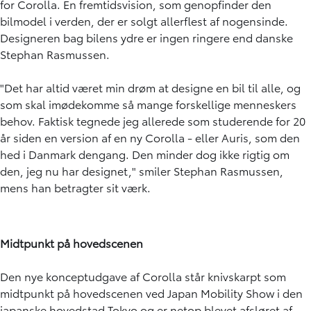
for Corolla. En fremtidsvision, som genopfinder den
bilmodel i verden, der er solgt allerflest af nogensinde.
Designeren bag bilens ydre er ingen ringere end danske
Stephan Rasmussen.
"Det har altid været min drøm at designe en bil til alle, og
som skal imødekomme så mange forskellige menneskers
behov. Faktisk tegnede jeg allerede som studerende for 20
år siden en version af en ny Corolla - eller Auris, som den
hed i Danmark dengang. Den minder dog ikke rigtig om
den, jeg nu har designet," smiler Stephan Rasmussen,
mens han betragter sit værk.
Midtpunkt på hovedscenen
Den nye konceptudgave af Corolla står knivskarpt som
midtpunkt på hovedscenen ved Japan Mobility Show i den
japanske hovedstad Tokyo og er netop blevet afsløret af