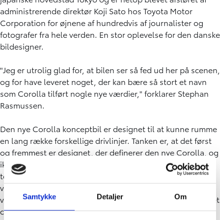
administrerende direktør Koji Sato hos Toyota Motor
Corporation for øjnene af hundredvis af journalister og
fotografer fra hele verden. En stor oplevelse for den danske
bildesigner.
"Jeg er utrolig glad for, at bilen ser så fed ud her på scenen,
og for have leveret noget, der kan bære så stort et navn
som Corolla tilført nogle nye værdier," forklarer Stephan
Rasmussen.
Den nye Corolla konceptbil er designet til at kunne rumme
en lang række forskellige drivlinjer. Tanken er, at det først
og fremmest er designet, der definerer den nye Corolla, og
ikke teknologien. Der skal være plads til enhver type
teknologi, der passer til forskellige behov rundt om i
verden. Toyotas mål er, at ingen skal lades i stikken på
Samtykke
Detaljer
Om
vejen mod CO2-neutral mobilitet, hvilket også har været et
centralt omdrejningspunkt i udviklingen af konceptbilen.