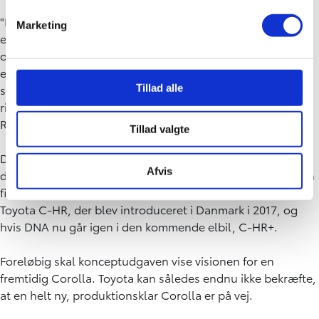
"Mine første tanker var, at jeg først og fremmest ville lave
Marketing
en flot bil. Jeg tænkte i starten ikke så meget på, at det
også skulle være en bil, som alle ville eje og køre. Det var
en måde at undgå at lægge et pres på mig selv om, at den
skal please alle eller forandre verden. Hvis visionen er
Tillad alle
rigtig, så opnår man det alt sammen," siger Stephan
Rasmussen.
Tillad valgte
Det er ikke første gang, at han har været involveret i
Afvis
designet af en spændende bil. Han havde således også en
finger med i designet på første generation af crossoveren,
Toyota C-HR, der blev introduceret i Danmark i 2017, og
hvis DNA nu går igen i den kommende elbil, C-HR+.
Foreløbig skal konceptudgaven vise visionen for en
fremtidig Corolla. Toyota kan således endnu ikke bekræfte,
at en helt ny, produktionsklar Corolla er på vej.