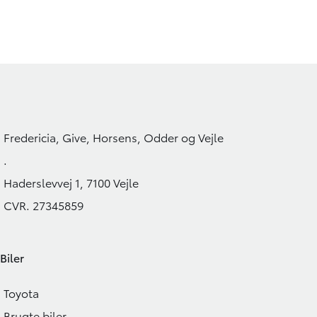
Fredericia, Give, Horsens, Odder og Vejle
.
Haderslevvej 1, 7100 Vejle
CVR. 27345859
Biler
Toyota
Brugte biler