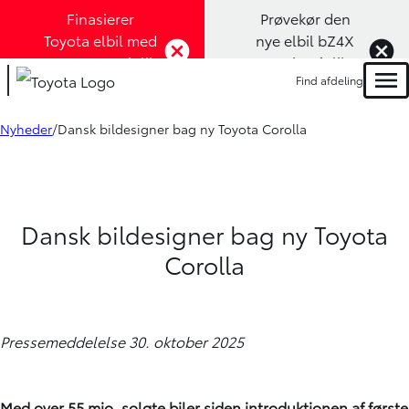
Finasierer
Prøvekør den
Toyota elbil med
nye elbil bZ4X
1,99% rente (Klik
Touring (Klik
Find afdeling
her)
her)
Men
Nyheder
Dansk bildesigner bag ny Toyota Corolla
Dansk bildesigner bag ny Toyota
Corolla
Pressemeddelelse 30. oktober 2025
Med over 55 mio. solgte biler siden introduktionen af første