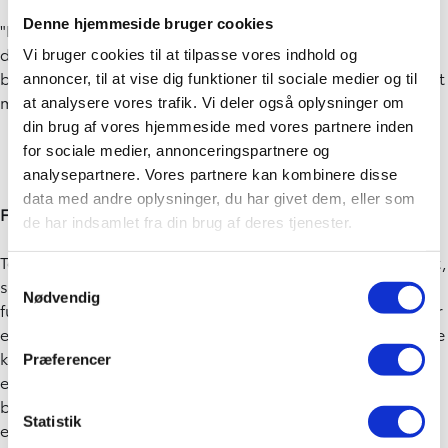
Denne hjemmeside bruger cookies
"Det var fedt, at bilen på forhånd ikke var defineret af
drivlinjen, og at den ikke var en eller anden stereotyp af en
Vi bruger cookies til at tilpasse vores indhold og
bil med forbrændingsmotor eller elektrisk bil. Det har givet
annoncer, til at vise dig funktioner til sociale medier og til
mig noget mere frihed," fortæller Stephan Rasmussen.
at analysere vores trafik. Vi deler også oplysninger om
din brug af vores hjemmeside med vores partnere inden
for sociale medier, annonceringspartnere og
analysepartnere. Vores partnere kan kombinere disse
data med andre oplysninger, du har givet dem, eller som
Forskellige teknologier
de har indsamlet fra din brug af deres tjenester.
Teknologisk innovation gør det muligt for Corolla Concept,
Samtykkevalg
som den nye konceptbiler hedder, potentielt at være en
Nødvendig
fuldt elektrisk bil, brintbil, plug-in hybridbil, hybridbil eller
endda en bil med forbrændingsmotor, der eventuelt kunne
køre på CO2-neutrale brændstoffer. Uanset kilden til den
Præferencer
energi, der skal drive bilen, er Toyotas vision at lave flotte
biler, som alle vil eje og køre. Det har dog ikke lagt et
Statistik
ekstra pres på den danske bildesigner.