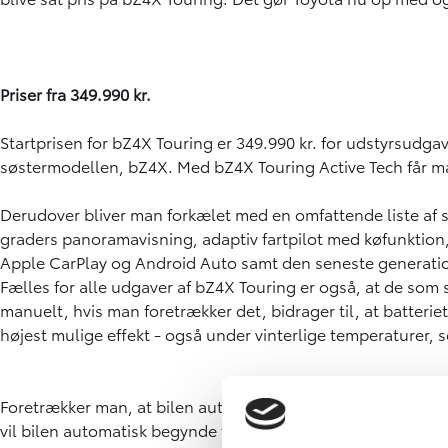
Priser fra 349.990 kr.
Startprisen for bZ4X Touring er 349.990 kr. for udstyrsudga
søstermodellen, bZ4X. Med bZ4X Touring Active Tech får man
Derudover bliver man forkælet med en omfattende liste af 
graders panoramavisning, adaptiv fartpilot med køfunktion, 
Apple CarPlay og Android Auto samt den seneste generation
Fælles for alle udgaver af bZ4X Touring er også, at de som 
manuelt, hvis man foretrækker det, bidrager til, at batter
højest mulige effekt - også under vinterlige temperaturer, s
Foretrækker man, at bilen automatisk selv begynder forvarmn
vil bilen automatisk begynde forvarmning af batteriet, ind