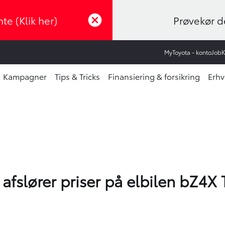
te (Klik her)
Prøvekør de
MyToyota - konto
Job
Kampagner
Tips & Tricks
Finansiering & forsikring
Erhv
afslører priser på elbilen bZ4X