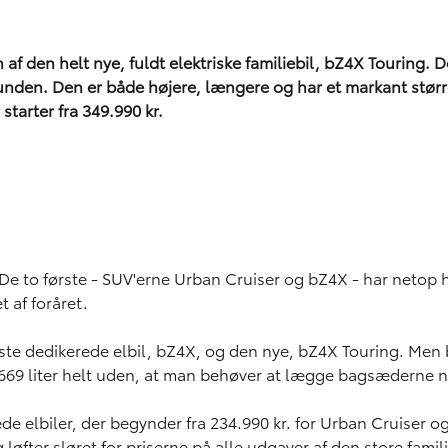
af den helt nye, fuldt elektriske familiebil, bZ4X Touring. D
grunden. Den er både højere, længere og har et markant stø
starter fra 349.990 kr.
ne. De to første - SUV'erne Urban Cruiser og bZ4X - har net
 af foråret.
ste dedikerede elbil, bZ4X, og den nye, bZ4X Touring. Me
669 liter helt uden, at man behøver at lægge bagsæderne 
rede elbiler, der begynder fra 234.990 kr. for Urban Cruiser
øfter sløret for priserne på alle udgaver af den store famili