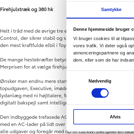
Firehjulstræk og 380 hk
Samtykke
Denne hjemmeside bruger c
Helt i tråd med de øvrige tre elbiler er det også muligt a
Control, der sikrer stabil og sikker kørsel på ujævne og lø
Vi bruger cookies til at tilpas
den mest kraftfulde elbil i Toyotas modelprogram. Accelerati
vores trafik. Vi deler også 
annonceringspartnere og anal
De mange hestekræfter betyder samtidig, at bZ4X Touring 
dem, eller som de har indsaml
Merprisen for at vælge firehjulstræk i Active Tech-udgaven
Samtykkevalg
Ønsker man endnu mere standardudstyr i sin nye, rummelige f
Nødvendig
topudgaven, Executive, imødekomme de flestes behov. Her 
lydanlæg med ni højttalere, førersæde med hukommelse, el
digitalt bakspejl samt intelligent parkeringsassistent.
Den indbyggede trefasede AC-opladning sker i Executive-ud
Afvis
med en AC-lader på lidt over tre timer, hvilket kan være n
alle udgaver og foregår med op til 150 kW. Det giver en lade