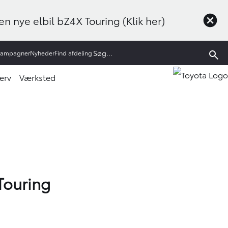
n nye elbil bZ4X Touring (Klik her)
Kampagner
Nyheder
Find afdeling
erv
Værksted
 Touring