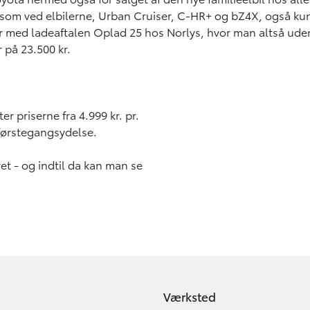
esom ved elbilerne, Urban Cruiser, C-HR+ og bZ4X, også ku
 med ladeaftalen Oplad 25 hos Norlys, hvor man altså uden b
r på 23.500 kr.
r priserne fra 4.999 kr. pr.
 førstegangsydelse.
ret - og indtil da kan man se
Værksted