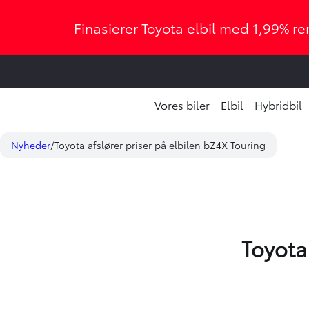
Finasierer Toyota elbil med 1,99% ren
Vores biler
Elbil
Hybridbil
Nyheder
Toyota afslører priser på elbilen bZ4X Touring
Toyota 