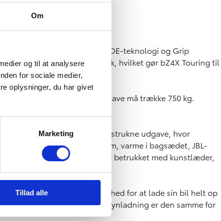
Om
andard Toyotas intelligente XMODE-teknologi og Grip
 for- og bagakslen hele 380 hk, hvilket gør bZ4X Touring til
 medier og til at analysere
nden for sociale medier,
e oplysninger, du har givet
g, mens den forhjulstrukne udgave må trække 750 kg.
 så den lyder på op til 528 km.
rt udstyrstrin op i den firehjulstrukne udgave, hvor
Marketing
lastag med indvendig solskærm, varme i bagsædet, JBL-
e også i passagersiden, sæder betrukket med kunstlæder,
t betyder, at man har mulighed for at lade sin bil helt op
Tillad alle
begrænsning. Den maksimale DC-lynladning er den samme for