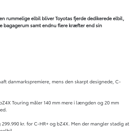
en rummelige elbil bliver Toyotas fjerde dedikerede elbil,
rre bagagerum samt endnu flere kræfter end sin
op haft danmarkspremiere, mens den skarpt designede, C-
n bZ4X Touring måler 140 mm mere i længden og 20 mm
ned.
 og 299.990 kr. for C-HR+ og bZ4X. Men der mangler stadig at
eelbil.