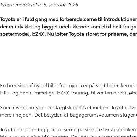
Pressemeddelelse 5. februar 2026
Toyota er i fuld gang med forberedelserne til introduktionen 
der er udviklet og bygget udelukkende som elbil helt fra 
søstermodel, bZ4X. Nu løfter Toyota sløret for priserne, der 
En bredside af nye elbiler fra Toyota er på vej til dansker
HR+, og den rummelige, bZ4X Touring, bliver lanceret i løbet
Som navnet antyder er slægtskabet tæt mellem Toyotas før
mere i højden. Det betyder, at bagagerumsvolumen sluger 
Toyota har offentliggjort priserne på sine tre første dedike
blive sat pris på bZ4X Touring. Det gør Toyota nu op med og l