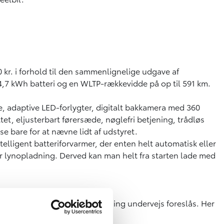
 kr. i forhold til den sammenlignelige udgave af
4,7 kWh batteri og en WLTP-rækkevidde på op til 591 km.
, adaptive LED-forlygter, digitalt bakkamera med 360
t, eljusterbart førersæde, nøglefri betjening, trådløs
 bare for at nævne lidt af udstyret.
elligent batteriforvarmer, der enten helt automatisk eller
er lynopladning. Derved kan man helt fra starten lade med
on, hvor lokationer til opladning undervejs foreslås. Her