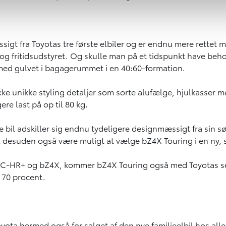
t fra Toyotas tre første elbiler og er endnu mere rettet mod
ts- og fritidsudstyret. Og skulle man på et tidspunkt have 
 med gulvet i bagagerummet i en 40:60-formation.
ke unikke styling detaljer som sorte alufælge, hjulkasser m
re last på op til 80 kg.
 bil adskiller sig endnu tydeligere designmæssigt fra sin s
l desuden også være muligt at vælge bZ4X Touring i en ny, s
, C-HR+ og bZ4X, kommer bZ4X Touring også med Toyotas servi
 70 procent.
yota hermed også for salget af den nye familieelbil hos al