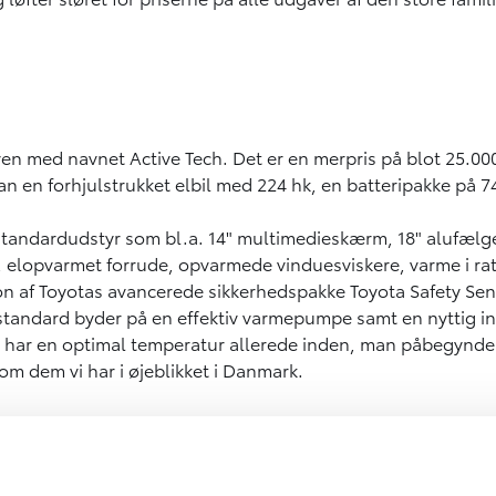
ven med navnet Active Tech. Det er en merpris på blot 25.000
 en forhjulstrukket elbil med 224 hk, en batteripakke på 7
standardudstyr som bl.a. 14" multimedieskærm, 18" alufælge
elopvarmet forrude, opvarmede vinduesviskere, varme i ratte
 af Toyotas avancerede sikkerhedspakke Toyota Safety Sense
standard byder på en effektiv varmepumpe samt en nyttig int
iet har en optimal temperatur allerede inden, man påbegynd
om dem vi har i øjeblikket i Danmark.
ing, kan man indtaste sin rute i bilens integrerede navigati
en man ankommer til det foreslåede opladningssted.