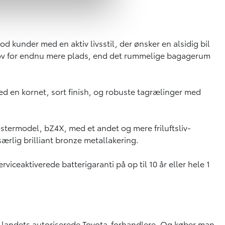
 kunder med en aktiv livsstil, der ønsker en alsidig bil
behov for endnu mere plads, end det rummelige bagagerum
ed en kornet, sort finish, og robuste tagrælinger med
østermodel, bZ4X, med et andet og mere friluftsliv-
ærlig brilliant bronze metallakering.
ceaktiverede batterigaranti på op til 10 år eller hele 1
le landets autoriserede Toyota-forhandlere. Og køber man