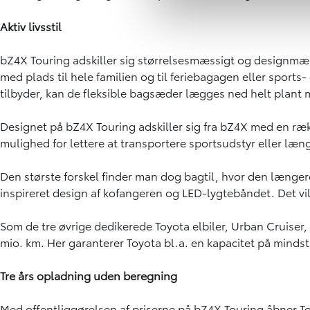
Aktiv livsstil
bZ4X Touring adskiller sig størrelsesmæssigt og designmæssig
med plads til hele familien og til feriebagagen eller spor
tilbyder, kan de fleksible bagsæder lægges ned helt plant
Designet på bZ4X Touring adskiller sig fra bZ4X med en ræk
mulighed for lettere at transportere sportsudstyr eller længe
Den største forskel finder man dog bagtil, hvor den længere
inspireret design af kofangeren og LED-lygtebåndet. Det vi
Som de tre øvrige dedikerede Toyota elbiler, Urban Cruiser
mio. km. Her garanterer Toyota bl.a. en kapacitet på mindst
Tre års opladning uden beregning
Med offentliggørelsen af priserne på bZ4X Touring åbner To