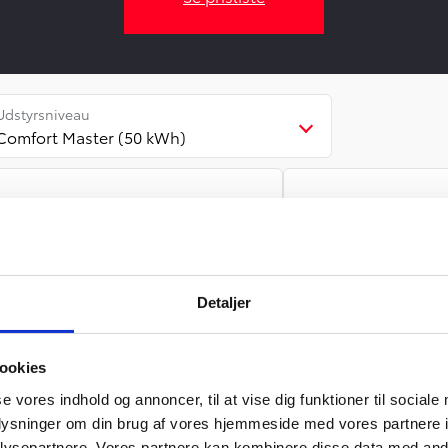
Udstyrsniveau
Comfort Master (50 kWh)
Fremhævet 
Erhvervsleasing
Kontantkøb
Bakkamera
Detaljer
Opgraderet lyds
SmartCargo
Fartpilot
ookies
se vores indhold og annoncer, til at vise dig funktioner til sociale
oplysninger om din brug af vores hjemmeside med vores partnere i
ysepartnere. Vores partnere kan kombinere disse data med andr