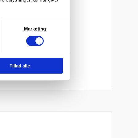
essional
e
Marketing
rvsfinansiering
vice
Tillad alle