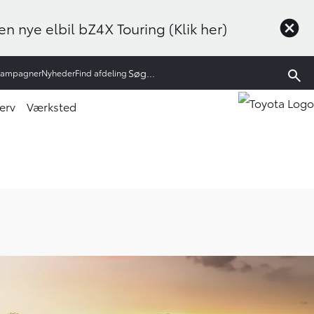
n nye elbil bZ4X Touring (Klik her)
Kampagner
Nyheder
Find afdeling
erv
Værksted