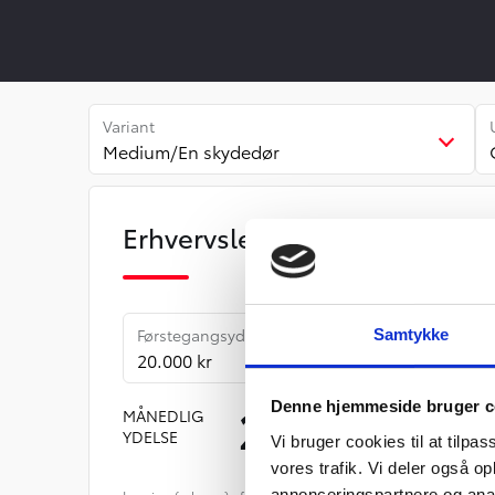
Variant
Medium/En skydedør
Erhvervsleasing
Førstegangsydelse
Samtykke
20.000 kr
2.071
Denne hjemmeside bruger c
MÅNEDLIG
YDELSE
Vi bruger cookies til at tilpas
KR
vores trafik. Vi deler også 
annonceringspartnere og anal