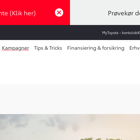
te (Klik her)
Prøvekør de
MyToyota - konto
Job
Kampagner
Tips & Tricks
Finansiering & forsikring
Erhv