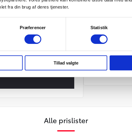
n skydedør aut. gear Comfort Master:
Toyota Prof
ngsydelse: 20.000 kr. Maks. 15.000 km/år.
et fra din brug af deres tjenester.
rvice, grøn ejerafg., forsikring og
0 mdr. x 2.071 kr. + førstegangsydelse 20.000
tet til at anvise en køber til restværdi 61.701
, er det muligt at levere bilen tilbage til
Express Servic
Præferencer
Statistik
iser er ekskl. moms. Tilbuddet gælder så
ringer, samt renteforhøjelser. Tilbuddet er
Toyota Relax
/S.
Attraktiv Erhve
Lånebil ved ser
Tillad valgte
Vejhjælp
Alle prislister