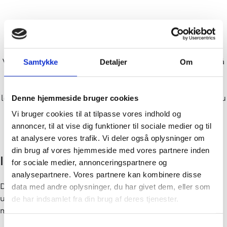
Fordelene ved privatleasing
Vælger du at privatlease din nye bil, kender du ydelsen på
Samtykke
Detaljer
Om
forhånd og slipper for bekymringer, du måske ellers ville
have haft. Og så kan du med fordel komme ned hos din
lokale Toyota-forhandler og prøve din bil helt gratis, før du
Denne hjemmeside bruger cookies
bestemmer dig for, hvilken bil du ønsker at privatlease.
Vi bruger cookies til at tilpasse vores indhold og
annoncer, til at vise dig funktioner til sociale medier og til
at analysere vores trafik. Vi deler også oplysninger om
din brug af vores hjemmeside med vores partnere inden
Ingen uforudsete regninger
for sociale medier, annonceringspartnere og
analysepartnere. Vores partnere kan kombinere disse
Du kender den månedlige ydelse, så du har som
data med andre oplysninger, du har givet dem, eller som
udgangspunkt ingen uforudsete regninger i forbindelse
de har indsamlet fra din brug af deres tjenester.
med din leasingaftale
Samtykkevalg