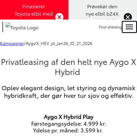
Finasierer
Prøvekør den
Toyota elbil med
nye elbil bZ4X
1,99% rente (Klik
Touring (Klik
Find afdeling
her)
her)
Men
Kampagner
AygoX_HEV_pl_jan26_ID_21_2026
Privatleasing af den helt nye Aygo X
Hybrid
Oplev elegant design, let styring og dynamisk
hybridkraft, der gør hver tur sjov og effektiv.
Aygo X Hybrid Play
Førstegangsydelse: 4.999 kr.
Ydelse pr. måned: 3.599 kr.