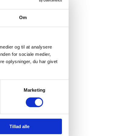
Om
 medier og til at analysere
nden for sociale medier,
e oplysninger, du har givet
Få en byttepris
Marketing
Tillad alle