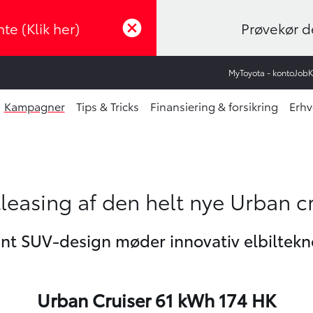
te (Klik her)
Prøvekør de
MyToyota - konto
Job
Kampagner
Tips & Tricks
Finansiering & forsikring
Erhv
tleasing af den helt nye Urban c
nt SUV-design møder innovativ elbiltekn
Urban Cruiser 61 kWh 174 HK