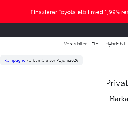
Finasierer Toyota elbil med 1,99% ren
Vores biler
Elbil
Hybridbil
Kampagner
Urban Cruiser PL juni2026
Priva
Marka