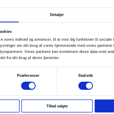
Detaljer
ookies
se vores indhold og annoncer, til at vise dig funktioner til sociale
oplysninger om din brug af vores hjemmeside med vores partnere i
ysepartnere. Vores partnere kan kombinere disse data med andr
et fra din brug af deres tjenester.
Læs mere om Urban Cruiser
Præferencer
Statistik
Tillad valgte
Fordelene ved privatleasing