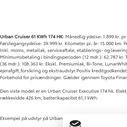
Urban Cruiser
61 KWh 174 HK
: Månedlig ydelse: 1.899 kr. p
Førstegangsydelse: 39.999 kr. Kilometer pr. år: 15.000 km. 
Inkl. moms, metallak, serviceaftale, etablerings- og lever
Minimumsbetaling i bindingsperioden (12 mdr.): 62.787 kr. T
(36 mdr.): 108.363 kr. Ekskl. Premiumlak, Bi-Tone, LunarWhi
ejerafgift,forsikring og ekstraudstyr.Positiv kreditgodkende
Forbehold for prisændringer. Gælder igennem Toyota Finan
Den viste model er en Urban Cruiser Executive 174 hk. Elek
rækkevidde 426 km, batterikapacitet 61,1 kWh.
Eksempel på udstyr på Urban Cruiser Active: