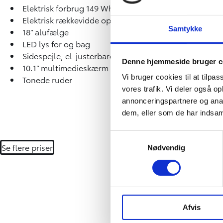
Elektrisk forbrug 149 Wh/km
Elektrisk rækkevidde op til 344 km
Samtykke
18” alufælge
LED lys for og bag
Sidespejle, el-justerbare og foldbare
Denne hjemmeside bruger c
10.1” multimedieskærm
Vi bruger cookies til at tilpas
Tonede ruder
vores trafik. Vi deler også 
annonceringspartnere og anal
dem, eller som de har indsaml
Samtykkevalg
Se flere priser
Nødvendig
Afvis