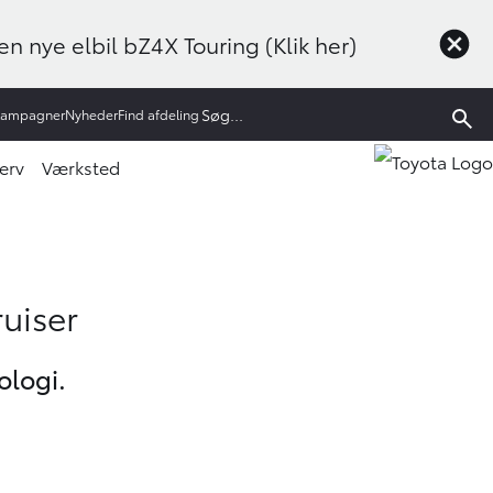
n nye elbil bZ4X Touring (Klik her)
Kampagner
Nyheder
Find afdeling
erv
Værksted
ruiser
ologi.