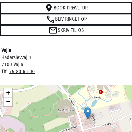
BOOK PRØVETUR
BLIV RINGET OP
SKRIV TIL OS
Vejle
Haderslevvej 1
7100 Vejle
Tlf.
75 80 65 00