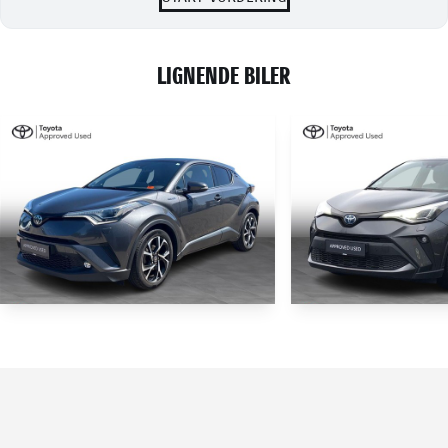
LIGNENDE BILER
HYBRID
TOYOTA C-HR
TOYOTA C-HR
1,8 Hybrid C-LUB Premium Alcantara Multidrive S 122HK 5d Aut.
100.114 KM
108.000 KM
2019
2020