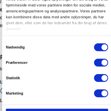
Geartype
Længde
Farve
hjemmeside med vores partnere inden for sociale medier,
Automatisk
4360 mm
Koksmetal
annonceringspartnere og analysepartnere. Vores partnere
Tilkoblingsvægt med bremser
kan kombinere disse data med andre oplysninger, du har
Karosseri
givet dem, eller som de har indsamlet fra din brug af deres
725 kg
Hatchback
tjenester.
Tilkoblingsvægt uden bremser
+ Vis flere
725 kg
Samtykkevalg
Nødvendig
Præferencer
Statistik
Marketing