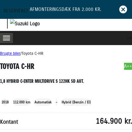
AFMONTERINGSDÆK FRA 2.000 KR.
RESERVERET
HYBRID
Job
MENU
BOOK PRØVETUR
BLIV RINGET OP
Brugte biler
Toyota C-HR
TOYOTA C-HR
A++
1,8 HYBRID C-ENTER MULTIDRIVE S 122HK 5D AUT.
+22
2018
112.000 km
Automatisk
-
Hybrid (Benzin / El)
164.900 kr.
Kontant