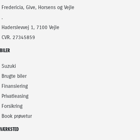
HYBRID (BENZIN / EL)
HYBRID (BENZIN / EL)
Fredericia, Give, Horsens og Vejle
174.900
KONTANT
KONTANT
KR.
.
Haderslevvej 1, 7100 Vejle
CVR. 27345859
BILER
Suzuki
Brugte biler
Finansiering
Privatleasing
Forsikring
Book prøvetur
VÆRKSTED