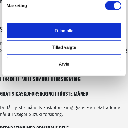
konkurrencedygtig pris.
Marketing
SAMARBEJDE MED IF SKADESFORSIKRING
Tillad alle
Din Suzuki forsikring tilbydes i samarbejde med
If
Tillad valgte
Skadesforsikring
, hvilket sikrer dig en stærk og pålidelig løsning.
Afvis
FORDELE VED SUZUKI FORSIKRING
GRATIS KASKOFORSIKRING I FØRSTE MÅNED
Du får første måneds kaskoforsikring gratis – en ekstra fordel
når du vælger Suzuki forsikring.