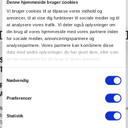
Denne hjemmeside bruger cookies
JES ABRAHAMSEN
Vi bruger cookies til at tilpasse vores indhold og
Afdelingschef & Salg/Erhverv
annoncer, til at vise dig funktioner til sociale medier og til
at analysere vores trafik. Vi deler også oplysninger om
din brug af vores hjemmeside med vores partnere inden
76 70 16 03
E-MAIL
for sociale medier, annonceringspartnere og
analysepartnere. Vores partnere kan kombinere disse
data med andre oplysninger, du har givet dem, eller som
SUZUKI FORSIKRING HOS ATBILER GIVE -
de har indsamlet fra din brug af deres tjenester.
TRYGHED HELE VEJEN
Samtykkevalg
Nødvendig
FÅ DEN RETTE FORSIKRING TIL DIN SUZUKI HOS
ATBILER I GIVE
Præferencer
Når du kører i en
Suzuki
, fortjener du en forsikring, der matcher
bilens kvalitet. Hos
ATbiler
i
Give
tilbyder vi en skræddersyet
Statistik
Suzuki forsikring med fokus på tryghed, god dækning og en