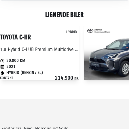
LIGNENDE BILER
HYBRID
TOYOTA C-HR
1,8 Hybrid C-LUB Premium Multidrive S 122HK 5d Aut.
30.000 KM
2021
HYBRID (BENZIN / EL)
214.900
KONTANT
KR.
TOYOTA YARIS CR
28.000 KM
2022
HYBRID (BENZIN / EL)
Fredericia, Give, Horsens og Vejle