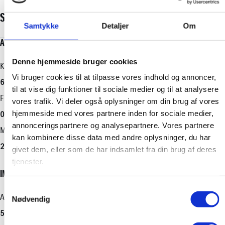
- Automatisk nødopkald
SPECIFIKATIONER
- Regnsensor
Samtykke
Detaljer
Om
ALDER OG KILOMETERSTAND
MOTOR OG YDELSE
ELEKTRISKE EGENSKABER
RUMMELIGHED OG MÅL
ØKONOMI
**Sikkerhed og komfort:**
- Fartpilot og adaptiv fartpilot
Denne hjemmeside bruger cookies
Kilometerstand
0-100 km/t
Batteristørrelse
Køreklar vægt
Brændstofforbrug (NEDC)
- Vejbaneassistent
Vi bruger cookies til at tilpasse vores indhold og annoncer,
- Automatisk nødbremsesystem
64.896 km
7,60 sek.
-
1540 kg
19,60 km/l
til at vise dig funktioner til sociale medier og til at analysere
- Keyless go/nøglefri adgang
Første indregistrering
Tophastighed
Rækkevidde (WLTP)
Totalvægt
Grøn ejerafgift (årlig)
vores trafik. Vi deler også oplysninger om din brug af vores
- Toyota Relax 10 års service aktiveret garanti
hjemmeside med vores partnere inden for sociale medier,
09.01.2024
180 km/t
-
2720 kg
1260
annonceringspartnere og analysepartnere. Vores partnere
Bilen er med fortsat fuld fabriksgaranti og Toyota Relax, og
Modelår
Maksimal effekt
CO2 Udledning
Antal sæder
Leveringsomkostninger (inkl.)
kan kombinere disse data med andre oplysninger, du har
prisen er ekskl. moms. Den er velegnet til både privat og
2024
197 HK
114,00 g/km
2
4.620 kr.
givet dem, eller som de har indsamlet fra din brug af deres
erhvervsmæssig brug. Hvis du er interesseret, er du velkommen
tjenester.
Motorstørrelse
Maks. ladeeffekt
Bredde
til at kontakte os på horsens@toyota.dk. Bilen kan ses i
INDRETNING OG TYPE
Horsens.
2,0 l
-
1825 mm
Samtykkevalg
Drivmiddel
Maks. ladeeffekt (hjemme)
Højde
Antal døre
Nødvendig
Hybrid (Benzin / El)
-
1620 mm
5