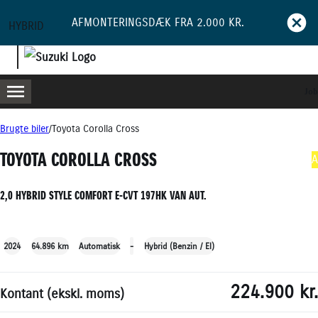
AFMONTERINGSDÆK FRA 2.000 KR.
HYBRID
Job
MENU
BOOK PRØVETUR
BLIV RINGET OP
Brugte biler
Toyota Corolla Cross
TOYOTA COROLLA CROSS
A
2,0 HYBRID STYLE COMFORT E-CVT 197HK VAN AUT.
+24
2024
64.896 km
Automatisk
-
Hybrid (Benzin / El)
224.900 kr.
Kontant (ekskl. moms)