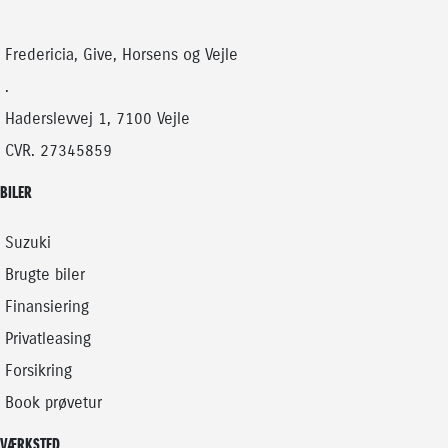
DIESEL
179.900
KONTANT (EKSKL. MOMS)
KR.
Fredericia, Give, Horsens og Vejle
2.506
FINANSIERING (EKSKL. MOMS)
KR.
.
Haderslevvej 1, 7100 Vejle
CVR. 27345859
BILER
Suzuki
Brugte biler
Finansiering
Privatleasing
Forsikring
Book prøvetur
VÆRKSTED