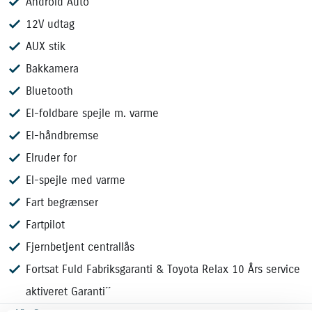
Android Auto
- 12V udtag
- Bakkamera
12V udtag
- Bluetooth
AUX stik
- El-foldbare spejle med varme
Bakkamera
- El-håndbremse
- Elruder for
Bluetooth
- El-spejle med varme
El-foldbare spejle m. varme
- Fart begrænser & Fartpilot
El-håndbremse
- Fjernbetjent centrallås
- Fabriksgaranti + Toyota Relax 10 års service aktiveret
Elruder for
- Musikstreaming via Bluetooth
El-spejle med varme
- Parkeringssensor bag
Fart begrænser
- Servo
- Regnsensor
Fartpilot
- Sædevarme for
Fjernbetjent centrallås
- Udvendig temperaturmåler
Fortsat Fuld Fabriksgaranti & Toyota Relax 10 Års service
- Anhængertræk
- Højdejusterbart førersæde
aktiveret Garanti´´
- Selealarm & Selestrammer