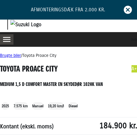
AFMONTERINGSDÆK FRA 2.000 KR.
Job
MENU
BOOK PRØVETUR
BLIV RINGET OP
Brugte biler
Toyota Proace City
TOYOTA PROACE CITY
A+
MEDIUM 1,5 D COMFORT MASTER EN SKYDEDØR 102HK VAN
+21
2025
7.575 km
Manuel
19,20 km/l
Diesel
184.900 kr.
Kontant (ekskl. moms)