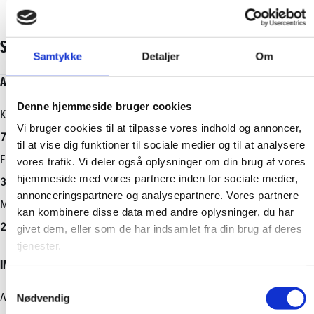
+ Vis flere
- Startspærre
- 3 Sæder for
SPECIFIKATIONER
- 6 gear
Samtykke
Detaljer
Om
- Diesel partikelfilter
- Service overholdt
ALDER OG KILOMETERSTAND
MOTOR OG YDELSE
RUMMELIGHED OG MÅL
ØKONOMI
- Start/stop-system
Denne hjemmeside bruger cookies
- USB-C tilslutning
Kilometerstand
0-100 km/t
Køreklar vægt
Brændstofforbrug (WLTP)
Vi bruger cookies til at tilpasse vores indhold og annoncer,
7.575 km
-
1510 kg
19,20 km/l
til at vise dig funktioner til sociale medier og til at analysere
Denne Proace City er udstyret med et komfortabelt interiør og
Første indregistrering
Tophastighed
Totalvægt
Grøn ejerafgift (årlig)
vores trafik. Vi deler også oplysninger om din brug af vores
de nyeste teknologier for at sikre en behagelig køreoplevelse.
hjemmeside med vores partnere inden for sociale medier,
Den er perfekt til både privat og erhvervsmæssig brug med sin
31.03.2025
166 km/t
2040 kg
3600
annonceringspartnere og analysepartnere. Vores partnere
rummelighed og praktiske funktioner.
Modelår
Maksimal effekt
Antal sæder
Leveringsomkostninger (inkl.)
kan kombinere disse data med andre oplysninger, du har
2024
102 HK
3
4.620 kr.
givet dem, eller som de har indsamlet fra din brug af deres
Køretøjet befinder sig i Horsens, og hvis du er interesseret, kan
tjenester.
du kontakte os på pn@atbiler.dk for mere information. Denne
Motorstørrelse
Bredde
INDRETNING OG TYPE
varevogn er et rigtig godt valg for dig, der ønsker funktionalitet
1,5 l
1848 mm
og kvalitet samlet i ét køretøj. Prisen er eksklusive moms.
Samtykkevalg
Drivmiddel
Højde
Antal døre
Nødvendig