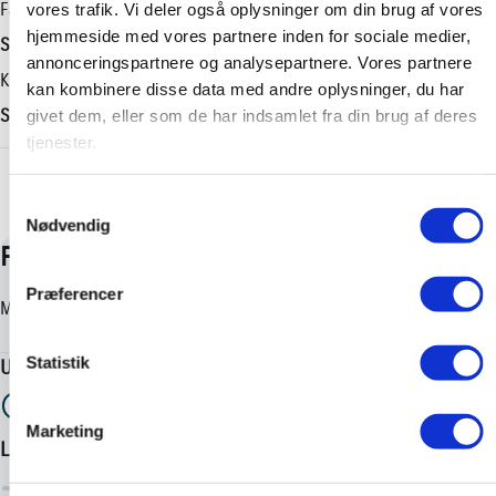
kr. i udbetaling samt erhvervsleasing til vores erhvervsbiler.
Længde
Farve
vores trafik. Vi deler også oplysninger om din brug af vores
🔧 Hos os kan du få en Toyotas Serviceaftale, som giver dig ro
hjemmeside med vores partnere inden for sociale medier,
4285 mm
Sortmetal
og tryghed igennem hele perioden.
annonceringspartnere og analysepartnere. Vores partnere
Tilkoblingsvægt med bremser
Karosseri
🔧 Er skaden sket? Så er valget med Toyota forsikring det
kan kombinere disse data med andre oplysninger, du har
bedste valg du kan få, med de absolut bedste vilkår der er på
750 kg
SUV
givet dem, eller som de har indsamlet fra din brug af deres
markedet. Du er nemlig garanteret nye originale reservedele
tjenester.
Tilkoblingsvægt uden bremser
hver gang – tjek lige det med dit nuværende selskab.. 😉
+ Vis flere
750 kg
🚘 Vi tager naturligvis din nuværende bil i bytte.
Samtykkevalg
📞 Gå ind på atbiler og find din nærmeste afdeling.
Nødvendig
Præferencer
Statistik
Marketing