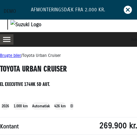
AFMONTERINGSDÆK FRA 2.000 KR.
DEMO
Job
MENU
BOOK PRØVETUR
BLIV RINGET OP
Brugte biler
Toyota Urban Cruiser
TOYOTA URBAN CRUISER
EL EXECUTIVE 174HK 5D AUT.
+18
2026
1.000 km
Automatisk
426 km
El
269.900 kr.
Kontant