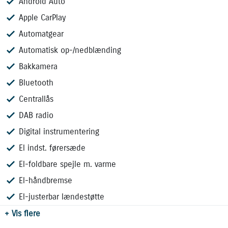
Android Auto
udtryk, som passer perfekt til bilens design.
Apple CarPlay
🔋 Rækkevidde ved WLTP: 426 km
Automatgear
🔋 Batteristørrelse: 59,8 Wh netto
Automatisk op-/nedblænding
🔋 AC/Ladning på 3 faset
🔋 DC/Hurtigladning - op til 67 kwh
Bakkamera
Bluetooth
🚗 UDVALGT UDSTYR 🚗
Centrallås
✅ LED forlygter
✅ 19'' Alufælge
DAB radio
✅ Apple CarPlay / Android Auto
Digital instrumentering
✅ Bakkamera + 360 graders visning
El indst. førersæde
✅ Adaptiv Fartpilot
✅ Glastag
El-foldbare spejle m. varme
✅ JBL Lydsystem
El-håndbremse
✅ Dellæder kabine
El-justerbar lændestøtte
✅ Køl i forsæder
✅ EL- føresæde med lændestøtte
+ Vis flere
Og meget mere!