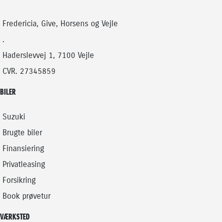
EL
EL
254.900
KONTANT
KONTANT
KR.
Fredericia, Give, Horsens og Vejle
FINANSIERING
.
Haderslevvej 1, 7100 Vejle
CVR. 27345859
BILER
Suzuki
Brugte biler
Finansiering
Privatleasing
Forsikring
Book prøvetur
VÆRKSTED