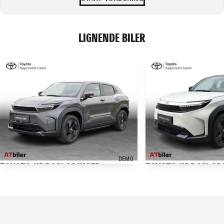
LIGNENDE BILER
DEMO
TOYOTA URBAN CRUISER
TOYOTA URBAN CR
EL Active 174HK 5d Aut.
EL Executive AWD 184
1.000 KM
1.100 KM
2026
2025