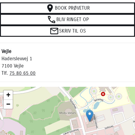
BOOK PRØVETUR
BLIV RINGET OP
SKRIV TIL OS
Vejle
Haderslevvej 1
7100 Vejle
Tlf.
75 80 65 00