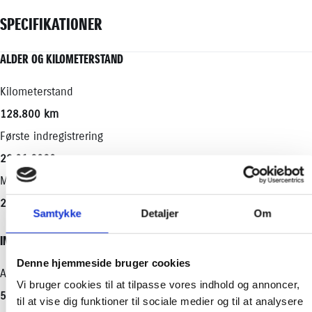
bedste valg du kan få, med de absolut bedste vilkår der er på
SPECIFIKATIONER
markedet. Du er nemlig garanteret nye originale reservedele
hver gang – tjek lige det med dit nuværende selskab.. 😉
ALDER OG KILOMETERSTAND
MOTOR OG YDELSE
ELEKTRISKE EGENSKABER
RUMMELIGHED OG MÅL
ØKONOMI
🚘 Vi tager naturligvis din nuværende bil i bytte.
📞 Gå ind på atbiler og find din nærmeste afdeling.
Kilometerstand
0-100 km/t
Batteristørrelse
Køreklar vægt
Brændstofforbrug (WLTP)
128.800 km
11,80 sek.
-
1198 kg
27,00 km/l
Første indregistrering
Tophastighed
Rækkevidde (WLTP)
Totalvægt
Grøn ejerafgift (årlig)
22.01.2020
165 km/t
-
1565 kg
1400
Modelår
Maksimal effekt
CO2 Udledning
Antal sæder
Leveringsomkostninger (inkl.)
2020
100 HK
84,00 g/km
5
4.680 kr.
Samtykke
Detaljer
Om
Motorstørrelse
Maks. ladeeffekt
Bredde
INDRETNING OG TYPE
1,5 l
-
1695 mm
Denne hjemmeside bruger cookies
Drivmiddel
Maks. ladeeffekt (hjemme)
Højde
Antal døre
Vi bruger cookies til at tilpasse vores indhold og annoncer,
Hybrid (Benzin / El)
-
1510 mm
5
til at vise dig funktioner til sociale medier og til at analysere