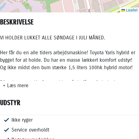
BESKRIVELSE
VI HOLDER LUKKET ALLE SØNDAGE I JULI MÅNED.
Her får du en alle tiders arbejdsmaskine! Toyota Yaris hybrid er
bygget for at holde. Du har en masse lækkert komfort udstyr!
Og ikke midst den bum stærke 1,5 liters 100hk hybrid motor!
Bilen her er en H3 Smartpakke, så du får et fedt design men
+ Læs mere
også mere udstyr end du tror sådan en bil kan have! - Kom ind
forbi!
UDSTYR
🚗 UDVALGT UDSTYR 🚗
✅ Bakkamera
Ikke ryger
Automatisk op-/nedblænding
Bakkamera
Bluetooth
Centrallås
El-spejle
Fartpilot
Fjernbetjent centrallås
Håndfri telefon
Infocenter
Klimaanlæg
Klimaanlæg 2-zoner
Kørecomputer
Multifunktionsrat
Musikstreaming via bluetooth
Nøglefri Start & Stop
Radio
Regnsensor
Servo
Sædevarme for
Toyota Touch Multimediesystem
Udvendig temperaturmåler
USB stik
ABS
Airbag
Antispin
Automatisk nødbremsesystem
Dæktrykssensor
ESP
Isofix
Lyssensor
Selealarm
Startspærre
15" Alufælge
Hvide blinklys
Indfarvede kofangere
LED forlygter
LED kørelys
Metallak
Tonede ruder
Tågelygter
✅ Fartpilot
Service overholdt
✅ Android Auto & Apple CarPlay