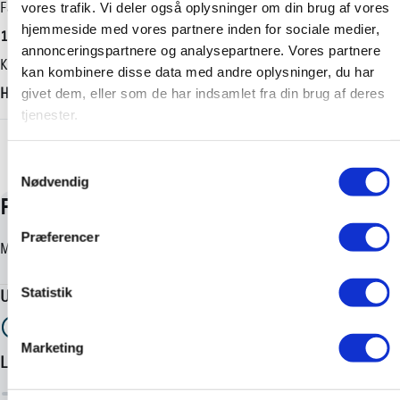
Geartype
Længde
Farve
vores trafik. Vi deler også oplysninger om din brug af vores
hjemmeside med vores partnere inden for sociale medier,
Automatisk
3945 mm
1G3 Ash Grey
annonceringspartnere og analysepartnere. Vores partnere
Tilkoblingsvægt med bremser
Karosseri
kan kombinere disse data med andre oplysninger, du har
-
Hatchback
givet dem, eller som de har indsamlet fra din brug af deres
tjenester.
Tilkoblingsvægt uden bremser
+ Vis flere
-
Samtykkevalg
Nødvendig
Præferencer
Statistik
Marketing