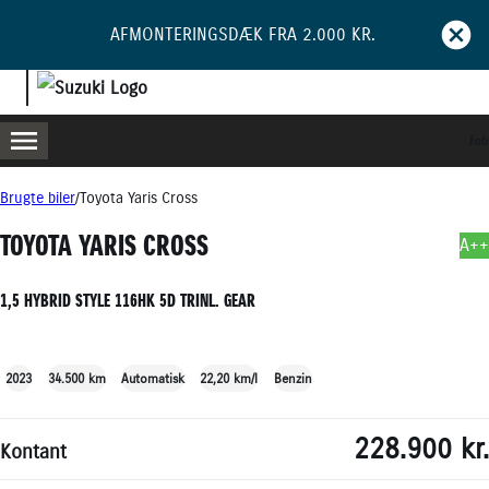
AFMONTERINGSDÆK FRA 2.000 KR.
Job
MENU
BOOK PRØVETUR
BLIV RINGET OP
Brugte biler
Toyota Yaris Cross
TOYOTA YARIS CROSS
A++
1,5 HYBRID STYLE 116HK 5D TRINL. GEAR
+17
2023
34.500 km
Automatisk
22,20 km/l
Benzin
228.900 kr.
Kontant