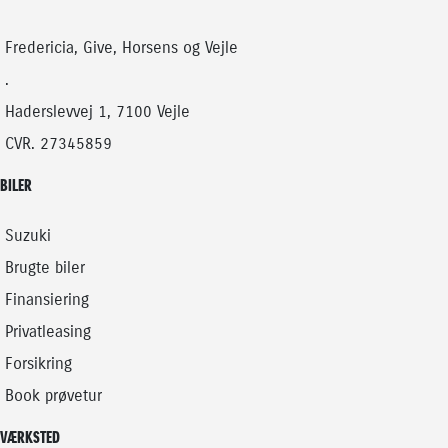
BENZIN
HYBRID (BENZIN / EL)
229.900
KONTANT
KONTANT
KR.
Fredericia, Give, Horsens og Vejle
FINANSIERING
.
Haderslevvej 1, 7100 Vejle
CVR. 27345859
BILER
Suzuki
Brugte biler
Finansiering
Privatleasing
Forsikring
Book prøvetur
VÆRKSTED