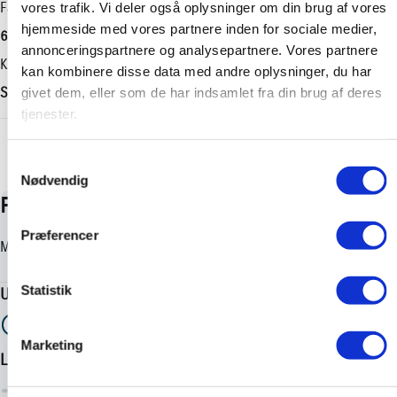
Geartype
Længde
Farve
vores trafik. Vi deler også oplysninger om din brug af vores
hjemmeside med vores partnere inden for sociale medier,
Automatisk
4180 mm
6X1 Oxide Bronze
annonceringspartnere og analysepartnere. Vores partnere
Antal cylindre
Tilkoblingsvægt med bremser
Karosseri
kan kombinere disse data med andre oplysninger, du har
3
750 kg
SUV
givet dem, eller som de har indsamlet fra din brug af deres
tjenester.
Antal gear
Tilkoblingsvægt uden bremser
+ Vis flere
-
550 kg
Samtykkevalg
Partikelfilter (DPF)
Tankstørrelse
Nødvendig
Nej
-
Præferencer
Statistik
Marketing