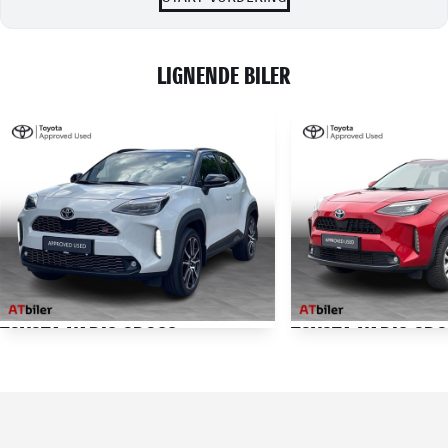
LIGNENDE BILER
TOYOTA YARIS CROSS
TOYOTA YARIS CR
1,5 Hybrid GR Sport Technology Plus 116HK 5d Trinl. Gear
62.502 KM
71.000 KM
2023
2022