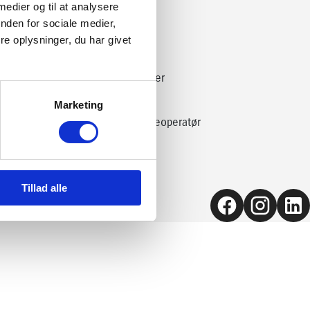
 medier og til at analysere
Åbningstider
nden for sociale medier,
Om os
e oplysninger, du har givet
Miljøpolitik
Job hos ATbiler
Lej minibus
Marketing
Nummerpladeoperatør
Tillad alle