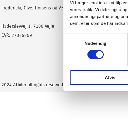
Vi bruger cookies til at tilpas
Suzuki
Fredericia, Give, Horsens og Vejle
vores trafik. Vi deler også 
Brugte biler
annonceringspartnere og anal
.
Finansiering
dem, eller som de har indsaml
Haderslevvej 1, 7100 Vejle
Privatleasing
CVR. 27345859
Samtykkevalg
Forsikring
Nødvendig
Book prøvetur
Afvis
2024 ATbiler all rights reserved
Privatlivspolitik
Cookiepolitik
Mi