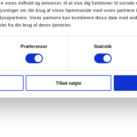
se vores indhold og annoncer, til at vise dig funktioner til sociale
Find værksted
oplysninger om din brug af vores hjemmeside med vores partnere i
Book værkstedstid
ysepartnere. Vores partnere kan kombinere disse data med andr
Service
et fra din brug af deres tjenester.
Skadecenter
Vinterhjul og Sommerhjul
Præferencer
Statistik
Undervognsbehandling
Serviceaftale
Tillad valgte
ljø- og arbejdsmiljøpolitik
Whistleblowerordning