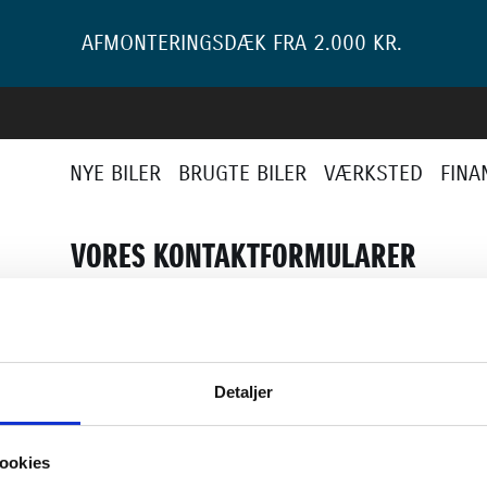
AFMONTERINGSDÆK FRA 2.000 KR.
NYE BILER
BRUGTE BILER
VÆRKSTED
FINA
VORES KONTAKTFORMULARER
BLIV RINGET OP
Detaljer
VÆRKSTED
ookies