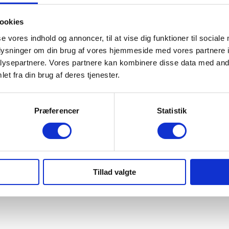
ookies
se vores indhold og annoncer, til at vise dig funktioner til sociale
Indretning og type
oplysninger om din brug af vores hjemmeside med vores partnere i
ysepartnere. Vores partnere kan kombinere disse data med andr
Antal døre
et fra din brug af deres tjenester.
4
Farve
Præferencer
Statistik
Graphite Black
Karosseri
SUV
Tillad valgte