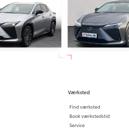
Lexus RZ
y Direct4 313HK 4d Aut.
300e EL Executive 204HK 4d
7.100 KM
2024
Værksted
EL
349.900
KONTANT
KR.
Find værksted
Book værkstedstid
Service