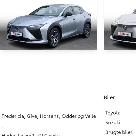
Lexus RZ
Lexus RZ
450e EL Comfort Direct4 313HK 4d Aut.
450e EL Luxur
8.100 KM
11.000 KM
2024
2024
Biler
EL
EL
319.900
KONTANT
KONTANT
KR.
Toyota
Fredericia, Give, Horsens, Odder og Vejle
Suzuki
.
Brugte biler
Haderslevvej 1, 7100 Vejle