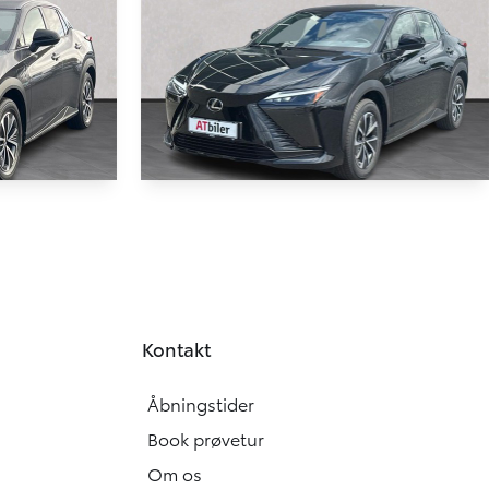
Lexus RZ
 Aut.
300e EL Comfort 204HK 4d Aut.
100 KM
2025
Kontakt
EL
334.900
319.900
KONTANT
KR.
KR.
Åbningstider
Book prøvetur
Om os