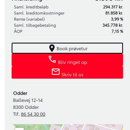
Saml. kreditbeløb
294.317 kr.
Saml. kreditomkostninger
81.858 kr.
Rente (variabel)
3,99 %
Saml. tilbagebetaling
345.778 kr.
ÅOP
7,15 %
Book prøvetur
Bliv ringet op
Skriv til os
Odder
Ballevej 12-14
8300 Odder
Tlf.
86 54 30 00