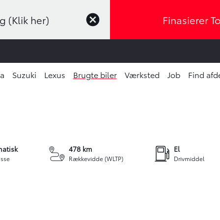
 (Klik her)
Finasierer T
ta
Suzuki
Lexus
Brugte biler
Værksted
Job
Find afd
G
+30
atisk
478 km
El
sse
Rækkevidde (WLTP)
Drivmiddel