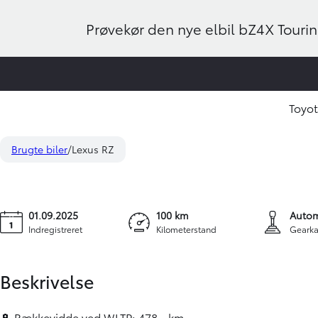
Prøvekør den nye elbil bZ4X Touring
Toyo
Lexus RZ
319.900 kr.
3.595 kr.
300e EL Comfort 204HK 4d Aut.
Brugte biler
Lexus RZ
KONTANT
FINANSIERIN
01.09.2025
100 km
Autom
Indregistreret
Kilometerstand
Gearka
Beskrivelse
🔋 Rækkevidde ved WLTP: 478 - km