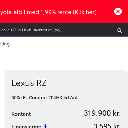
oyota elbil med 1,99% rente (Klik her)
Job
Lej LET
Lej MINIbus
Kontakt os
eling
Book prøvetur
Bliv ringet op
Lexus RZ
300e EL Comfort 204HK 4d Aut.
319.900 kr.
Kontant
3.595 kr.
Finansiering