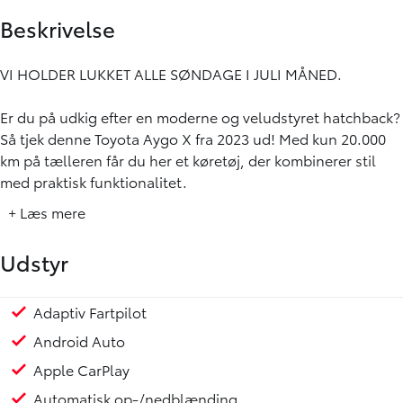
Beskrivelse
VI HOLDER LUKKET ALLE SØNDAGE I JULI MÅNED.
Er du på udkig efter en moderne og veludstyret hatchback?
Så tjek denne Toyota Aygo X fra 2023 ud! Med kun 20.000
km på tælleren får du her et køretøj, der kombinerer stil
med praktisk funktionalitet.
+ Læs mere
Under hjelmen finder du en effektiv 1,0 liters benzinmotor
med manuel 5-trins gearkasse, der kan nå op til 158 km/t.
Udstyr
Bilen kører 25,2 km/l og udleder 110 g CO2 pr. km. Med en
årlig ejerafgift på 1.260 kr. er den nem at holde kørende.
Adaptiv Fartpilot
Touch skærm
USB stik
Højdejusterbart førersæde
Justerbart rat
Læderrat
Multijusterbart rat
17" Alufælge
LED kørelys
Metallak
Mørktonede ruder bag
7 Airbags
ESP
Isofix
Lyssensor
Skiltegenkendelse
Toyota Safety Sense
Vejbaneassistent
Helårsdæk
Toyota Aygo X er fyldt med udstyr, der gør hver køretur til
Android Auto
en fornøjelse. De 17" alufælge, metallak og LED kørelys
Apple CarPlay
giver et elegant ydre, mens mørktonede ruder bag skaber
et privat og stilfuldt interiør.
Automatisk op-/nedblænding