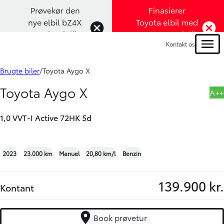
Prøvekør den
Finasierer
nye elbil bZ4X
Toyota elbil med
Touring (Klik
1,99% rente (Klik
Kontakt os
her)
her)
Menu
Book prøvetur
Bliv ringet op
Brugte biler
Toyota Aygo X
Toyota Aygo X
A++
1,0 VVT-I Active 72HK 5d
+13
2023
23.000 km
Manuel
20,80 km/l
Benzin
139.900 kr.
Kontant
Book prøvetur