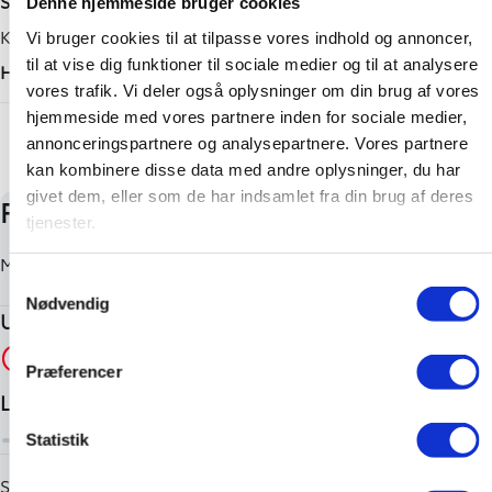
Shimmering Silver
Denne hjemmeside bruger cookies
Antal cylindre
Tilkoblingsvægt med bremser
Karosseri
Vi bruger cookies til at tilpasse vores indhold og annoncer,
3
-
til at vise dig funktioner til sociale medier og til at analysere
Hatchback
vores trafik. Vi deler også oplysninger om din brug af vores
Antal gear
Tilkoblingsvægt uden bremser
hjemmeside med vores partnere inden for sociale medier,
+ Vis flere
5
-
annonceringspartnere og analysepartnere. Vores partnere
Partikelfilter (DPF)
Tankstørrelse
kan kombinere disse data med andre oplysninger, du har
givet dem, eller som de har indsamlet fra din brug af deres
Nej
-
tjenester.
Samtykkevalg
Nødvendig
Præferencer
Statistik