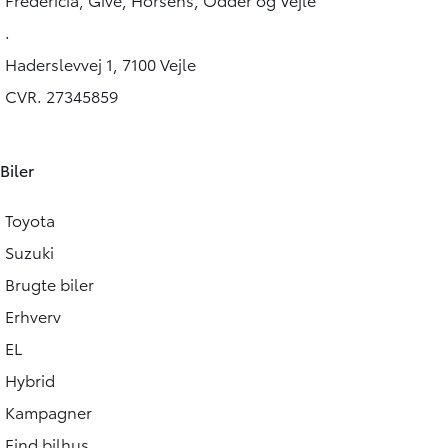
149.900
KONTANT
KONTANT
KR.
.
Haderslevvej 1, 7100 Vejle
CVR. 27345859
Biler
Toyota
Suzuki
Brugte biler
Erhverv
EL
Hybrid
Kampagner
Find bilhus