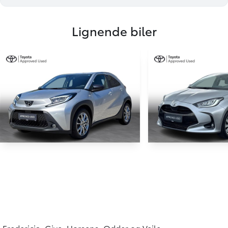
Lignende biler
Toyota Aygo X
Toyota Yaris
1,0 VVT-I Active 72HK 5d Aut.
57.000 KM
71.000 KM
2023
2021
BENZIN
BENZIN
Fredericia, Give, Horsens, Odder og Vejle