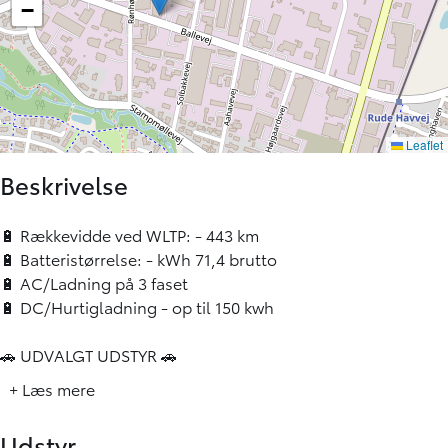
Beskrivelse
🔋 Rækkevidde ved WLTP: - 443 km
🔋 Batteristørrelse: - kWh 71,4 brutto
🔋 AC/Ladning på 3 faset
🔋 DC/Hurtigladning - op til 150 kwh
🚗 UDVALGT UDSTYR 🚗
✅ - Apple CarPlay / Android Auto
+ Læs mere
✅ - Bakkamera + 360 graders visning
✅ - Panorama Glastag
Udstyr