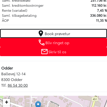
Saml. kreditbeløb
251.736 kr.
Saml. kreditomkostninger
112.160 kr.
Rente (variabel)
7,45 %
Saml. tilbagebetaling
336.080 kr.
ÅOP
11,35 %
Book prøvetur
Bliv ringet op
Skriv til os
Odder
Ballevej 12-14
8300 Odder
Tlf.
86 54 30 00