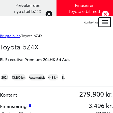
Prøvekør den
Finasierer
nye elbil bZ4X
Toyota elbil med
Touring (Klik
1,99% rente (Klik
Kontakt os
her)
her)
Menu
Book prøvetur
Bliv ringet op
Brugte biler
Toyota bZ4X
Toyota bZ4X
EL Executive Premium 204HK 5d Aut.
+45
2024
13.160 km
Automatisk
443 km
El
279.900 kr.
Kontant
3.496 kr.
Finansiering