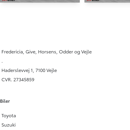
Toyota bZ4X
Toyota bZ4X
EL Prestige Design AWD 218HK 5d Aut.
56.000 KM
38.000 KM
2024
2024
EL
EL
269.900
KONTANT
KONTANT
KR.
Fredericia, Give, Horsens, Odder og Vejle
FINANSIERING
.
Haderslevvej 1, 7100 Vejle
CVR. 27345859
Biler
Toyota
Suzuki