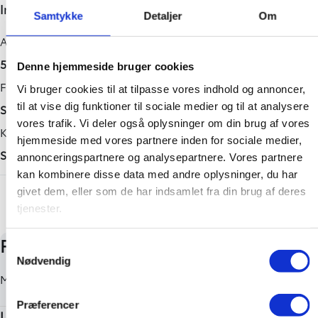
Indretning og type
El
150,00 kW
1860 mm
Samtykke
Detaljer
Om
Geartype
Maks. ladeeffekt (hjemme)
Højde
Antal døre
Automatisk
11,00 kW
1650 mm
5
Denne hjemmeside bruger cookies
Længde
Farve
Vi bruger cookies til at tilpasse vores indhold og annoncer,
4690 mm
til at vise dig funktioner til sociale medier og til at analysere
Sølv metal
vores trafik. Vi deler også oplysninger om din brug af vores
Tilkoblingsvægt med bremser
Karosseri
hjemmeside med vores partnere inden for sociale medier,
750 kg
SUV
annonceringspartnere og analysepartnere. Vores partnere
Tilkoblingsvægt uden bremser
kan kombinere disse data med andre oplysninger, du har
+ Vis flere
givet dem, eller som de har indsamlet fra din brug af deres
750 kg
tjenester.
Samtykkevalg
Nødvendig
Præferencer