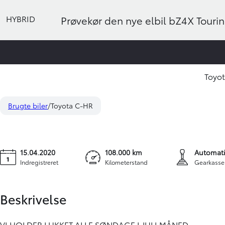
HYBRID
Prøvekør den nye elbil bZ4X Touring
Toyo
Toyota C-HR
179
1,8 Hybrid C-LUB Premium Multidrive S 122HK 5d Aut.
Brugte biler
Toyota C-HR
K
15.04.2020
108.000 km
Automati
Indregistreret
Kilometerstand
Gearkasse
Beskrivelse
VI HOLDER LUKKET ALLE SØNDAGE I JULI MÅNED.