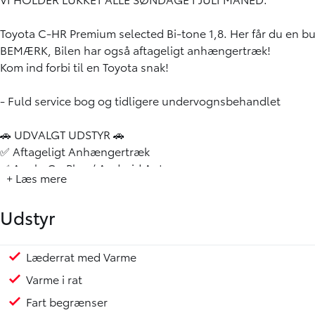
Toyota C-HR Premium selected Bi-tone 1,8. Her får du en bum
BEMÆRK, Bilen har også aftageligt anhængertræk!
Kom ind forbi til en Toyota snak!
- Fuld service bog og tidligere undervognsbehandlet
🚗 UDVALGT UDSTYR 🚗
✅ Aftageligt Anhængertræk
✅ Apple CarPlay / Android Auto
+ Læs mere
✅ Bakkamera
✅ Adaptiv fartpilot
Udstyr
✅ Læderrat med Varme
✅ Automatisk op-/nedblænding
✅ Aircondition
Læderrat med Varme
Elruder for/bag
Fartpilot
Isofix
Tågelygter
ESP
ABS
Selealarm
Selestrammer
Startspærre
Klimaanlæg 2-zoner
Fjernbetjent centrallås
El-spejle med varme
Automatgear
Bakkamera
Håndfri telefon
Servo
Sædevarme for
Udvendig temperaturmåler
USB stik
Højdejusterbart førersæde
Justerbart rat
Kopholder
Læderrat
Splitbagsæde
Metallak
7 Airbags
18" Alufælge
LED kørelys
Mørktonede ruder bag
Automatisk op-/nedblænding
El-foldbare spejle m. varme
Nøglefri døre
Parkeringssensor for/bag
Automatisk nødopkald
Lyssensor
Dæktrykssensor
✅ Bluetooth
Varme i rat
✅ Højdejusterbart førersæde
Fart begrænser
✅ Isofix