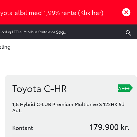
oyota elbil med 1,99% rente (Klik her)
Job
Lej LET
Lej MINIbus
Kontakt os
eling
Book prøvetur
Bliv ringet op
Toyota C-HR
A+++
1,8 Hybrid C-LUB Premium Multidrive S 122HK 5d
Aut.
179.900 kr.
Kontant