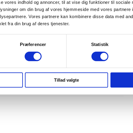
se vores indhold og annoncer, til at vise dig funktioner til sociale
oplysninger om din brug af vores hjemmeside med vores partnere i
ysepartnere. Vores partnere kan kombinere disse data med andr
Indretning og type
et fra din brug af deres tjenester.
Antal døre
Præferencer
Statistik
5
Farve
Koksmetal / sort tag
Karosseri
Tillad valgte
Hatchback