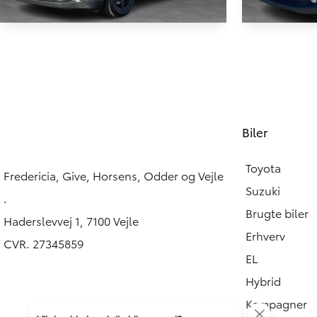
RESERVERET
HYBRID
Toyota C-HR
Toyota 
1,8 Hybrid C-ENTER Multidrive S 122HK 5d Aut.
112.000 KM
100.114 KM
2018
2019
Biler
HYBRID (BENZIN / EL)
HYBRID (BEN
164.900
KONTANT
KONTANT
KR.
Toyota
Fredericia, Give, Horsens, Odder og Vejle
Suzuki
.
Brugte biler
Haderslevvej 1, 7100 Vejle
Erhverv
CVR. 27345859
EL
Hybrid
Kampagner