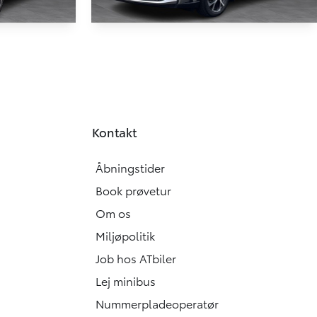
HYBRID
HYBRID
Toyota C-HR
1,8 Hybrid C-LUB Multidrive S 122HK 5d Aut.
1,8 Hybrid C-LUB Multidrive S 122HK 5d Aut.
71.500 KM
2021
Kontakt
HYBRID (BENZIN / EL)
179.900
194.900
KONTANT
KR.
KR.
Åbningstider
2.384
KR.
Book prøvetur
Om os
Miljøpolitik
Job hos ATbiler
Lej minibus
Nummerpladeoperatør