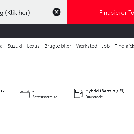
 (Klik her)
Finasierer T
ta
Suzuki
Lexus
Brugte biler
Værksted
Job
Find afd
.900 kr.
ONTANT
+28
sk
-
Hybrid (Benzin / El)
Batteristørrelse
Drivmiddel