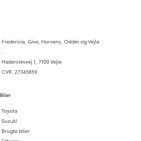
Long 2,0 D Comfort Master 144HK Van 8g Aut.
80.542 KM
36.000 KM
2023
2023
DIESEL
DIESEL
199.900
KONTANT (EKSKL. MOMS)
KONTANT (EKSKL. MOMS)
KR.
Fredericia, Give, Horsens, Odder og Vejle
LEASING (EKSKL. MOMS)
.
Haderslevvej 1, 7100 Vejle
CVR. 27345859
Biler
Toyota
Suzuki
Brugte biler
Erhverv