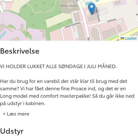
Beskrivelse
VI HOLDER LUKKET ALLE SØNDAGE I JULI MÅNED.
Har du brug for en varebil der står klar til brug med det
samme? Vi har fået denne fine Proace ind, og det er en
Long model med comfort masterpakke! Så du går ikke ned
på udstyr i kabinen.
Varerummet er allerede monteret med bund og sider. samt
+ Læs mere
anhængertræk - Og så har bilen kun gået 5000 km! - Kom
ind forbi og se bilen
Udstyr