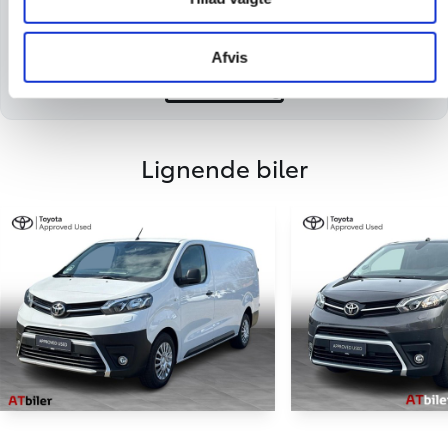
pris afhængig af bilens stand, udstyr og
kilometerstand.
Afvis
Start vurdering
Lignende biler
Toyota Proace
Toyota Proac