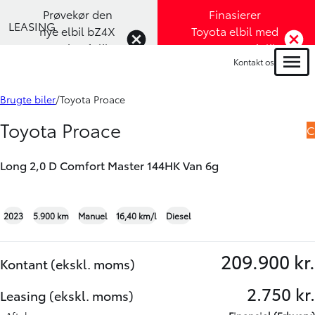
Prøvekør den
Finasierer
LEASING
nye elbil bZ4X
Toyota elbil med
Touring (Klik
1,99% rente (Klik
Kontakt os
her)
her)
Menu
Book prøvetur
Bliv ringet op
Brugte biler
Toyota Proace
Toyota Proace
C
Long 2,0 D Comfort Master 144HK Van 6g
+18
2023
5.900 km
Manuel
16,40 km/l
Diesel
209.900 kr.
Kontant (ekskl. moms)
2.750 kr.
Leasing (ekskl. moms)