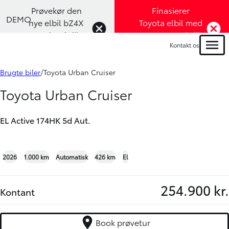
Prøvekør den
Finasierer
DEMO
nye elbil bZ4X
Toyota elbil med
Touring (Klik
1,99% rente (Klik
Kontakt os
her)
her)
Menu
Book prøvetur
Bliv ringet op
Brugte biler
Toyota Urban Cruiser
Toyota Urban Cruiser
EL Active 174HK 5d Aut.
+21
2026
1.000 km
Automatisk
426 km
El
254.900 kr.
Kontant
Book prøvetur