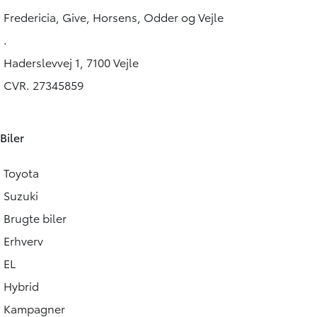
269.900
KONTANT
KONTANT
KR.
Fredericia, Give, Horsens, Odder og Vejle
FINANSIERING
.
Haderslevvej 1, 7100 Vejle
CVR. 27345859
Biler
Toyota
Suzuki
Brugte biler
Erhverv
EL
Hybrid
Kampagner