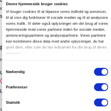
Graphite Grey
vores erhvervsbiler.
Denne hjemmeside bruger cookies
Tilkoblingsvægt med bremser
Karosseri
🔧 Hos os kan du få en Toyotas Serviceaftale, som giver dig
Vi bruger cookies til at tilpasse vores indhold og annoncer,
ro og tryghed igennem hele perioden.
750 kg
SUV
til at vise dig funktioner til sociale medier og til at analysere
🔧 Er skaden sket? Så er valget med Toyota forsikring det
Tilkoblingsvægt uden bremser
vores trafik. Vi deler også oplysninger om din brug af vores
bedste valg du kan få, med de absolut bedste vilkår der er
+ Vis flere
hjemmeside med vores partnere inden for sociale medier,
750 kg
på markedet. Du er nemlig garanteret nye originale
annonceringspartnere og analysepartnere. Vores partnere
reservedele hver gang – tjek lige det med dit nuværende
kan kombinere disse data med andre oplysninger, du har
selskab.. 😉
givet dem, eller som de har indsamlet fra din brug af deres
🚘 Vi tager naturligvis din nuværende bil i bytte.
tjenester.
📞 Gå ind på atbiler og find din nærmeste afdeling.
Samtykkevalg
Nødvendig
Præferencer
Statistik