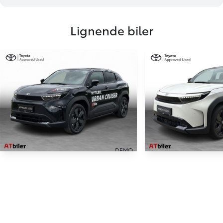
Lignende biler
DEMO
Toyota Urban Cruiser
Toyota Urban
EL Executive 174HK 5d Aut.
EL Executive AWD 18
1.000 KM
1.100 KM
2026
2025
EL
EL