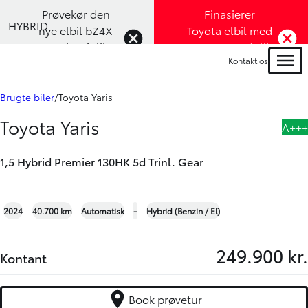
Prøvekør den
Finasierer
HYBRID
nye elbil bZ4X
Toyota elbil med
Touring (Klik
1,99% rente (Klik
Kontakt os
her)
her)
Menu
Book prøvetur
Bliv ringet op
Brugte biler
Toyota Yaris
Toyota Yaris
A+++
1,5 Hybrid Premier 130HK 5d Trinl. Gear
+34
2024
40.700 km
Automatisk
-
Hybrid (Benzin / El)
249.900 kr.
Kontant
Book prøvetur