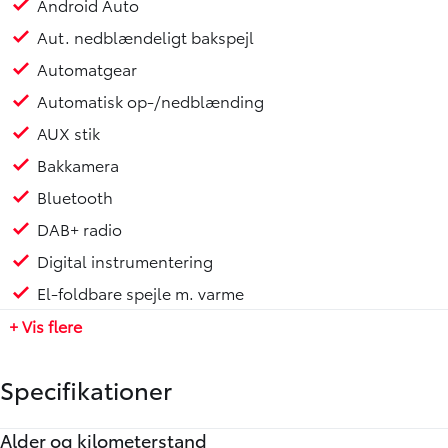
Android Auto
Aut. nedblændeligt bakspejl
Automatgear
Automatisk op-/nedblænding
AUX stik
Bakkamera
Bluetooth
DAB+ radio
Digital instrumentering
El-foldbare spejle m. varme
+ Vis flere
Specifikationer
Alder og kilometerstand
Motor og ydelse
Elektriske egenskaber
Rummelighed og mål
Økonomi