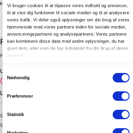
450 kg
Hatchback
Vi bruger cookies til at tilpasse vores indhold og annoncer,
Tilkoblingsvægt uden bremser
til at vise dig funktioner til sociale medier og til at analysere
+ Vis flere
vores trafik. Vi deler også oplysninger om din brug af vores
450 kg
hjemmeside med vores partnere inden for sociale medier,
annonceringspartnere og analysepartnere. Vores partnere
kan kombinere disse data med andre oplysninger, du har
givet dem, eller som de har indsamlet fra din brug af deres
tjenester.
Samtykkevalg
Nødvendig
Præferencer
Statistik
Marketing