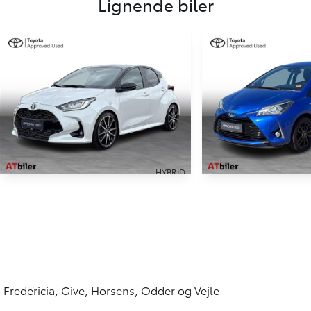
Lignende biler
HYBRID
Toyota Yaris
Toyota Yaris
1,5 Hybrid GR Sport Panorama 116HK 5d Trinl. Gear
17.000 KM
65.000 KM
2023
2019
HYBRID (BENZIN / EL)
HYBRID (BENZIN / E
229.900
KONTANT
KONTANT
KR.
Fredericia, Give, Horsens, Odder og Vejle
FINANSIERING