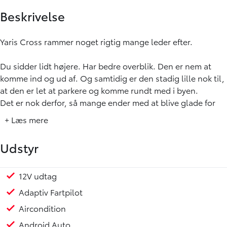
Beskrivelse
Yaris Cross rammer noget rigtig mange leder efter.
Du sidder lidt højere. Har bedre overblik. Den er nem at
komme ind og ud af. Og samtidig er den stadig lille nok til,
at den er let at parkere og komme rundt med i byen.
Det er nok derfor, så mange ender med at blive glade for
den.
+ Læs mere
Den velkendte 1,5 Hybrid med 116 hk og automatgear gør
Udstyr
kørslen stille, rolig og utrolig nem i hverdagen. Den glider
bare afsted, bruger meget lidt brændstof og kræver
egentlig ikke noget af dig.
12V udtag
Fart begrænser
Fartpilot
Fartpilot adaptiv
Fjernbetjent centrallås
Håndfri telefon
Infocenter
Klimaanlæg
Kørecomputer
Læderrat med Varme
Multifunktionsrat
Musikstreaming via bluetooth
Nøglefri Start & Stop
Radio
Regnsensor
Servo
Stemmebetjening
Sædevarme for
Udvendig temperaturmåler
USB stik
Varme i rat
17" Alufælge
Hvide blinklys
LED baglygter
LED kørelys
Metallak
Armlæn
Bagagerumsdækken
Højdejusterbart førersæde
Justerbart rat
Kopholder
Læderrat
Multijusterbart rat
Højdejusterbart passagersæde
Rat m. varme
Splitbagsæde
Stofindtræk
Airbag
Antispin
Auto hold
Automatisk nødbremsesystem
Dæktrykssensor
ESP
Isofix
Lyssensor
Selealarm
Skiltegenkendelse
Startspærre
Vejbaneassistent
Toyota Relax - Slap af med 10 års service aktiveret gara
Ikke Ryger
Service overholdt
Tidligere undervognsbehandlet
Adaptiv Fartpilot
Active-udgaven giver dig det vigtigste udstyr og en bil, der
Aircondition
føles moderne uden at blive kompliceret.
Android Auto