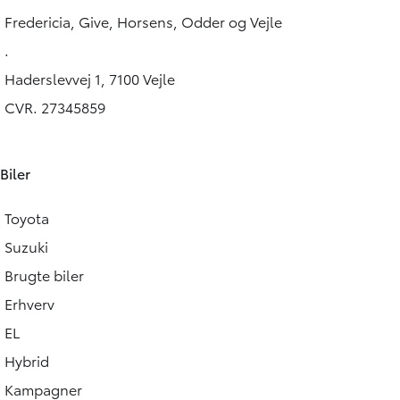
254.900
KONTANT
KONTANT
KR.
Fredericia, Give, Horsens, Odder og Vejle
FINANSIERING
.
Haderslevvej 1, 7100 Vejle
CVR. 27345859
Biler
Toyota
Suzuki
Brugte biler
Erhverv
EL
Hybrid
Kampagner