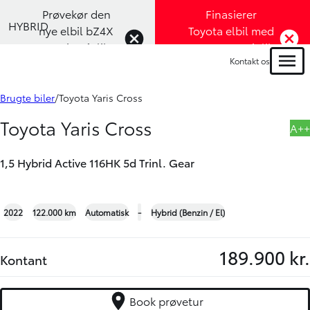
Prøvekør den
Finasierer
HYBRID
nye elbil bZ4X
Toyota elbil med
Touring (Klik
1,99% rente (Klik
Kontakt os
her)
her)
Menu
Book prøvetur
Bliv ringet op
Brugte biler
Toyota Yaris Cross
Toyota Yaris Cross
A++
1,5 Hybrid Active 116HK 5d Trinl. Gear
+24
2022
122.000 km
Automatisk
-
Hybrid (Benzin / El)
189.900 kr.
Kontant
Book prøvetur