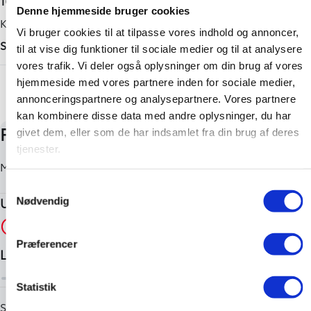
1G3 Ash Grey
Denne hjemmeside bruger cookies
Tilkoblingsvægt med bremser
Karosseri
Vi bruger cookies til at tilpasse vores indhold og annoncer,
750 kg
SUV
til at vise dig funktioner til sociale medier og til at analysere
Tilkoblingsvægt uden bremser
vores trafik. Vi deler også oplysninger om din brug af vores
+ Vis flere
hjemmeside med vores partnere inden for sociale medier,
550 kg
annonceringspartnere og analysepartnere. Vores partnere
kan kombinere disse data med andre oplysninger, du har
givet dem, eller som de har indsamlet fra din brug af deres
tjenester.
Samtykkevalg
Nødvendig
Præferencer
Statistik