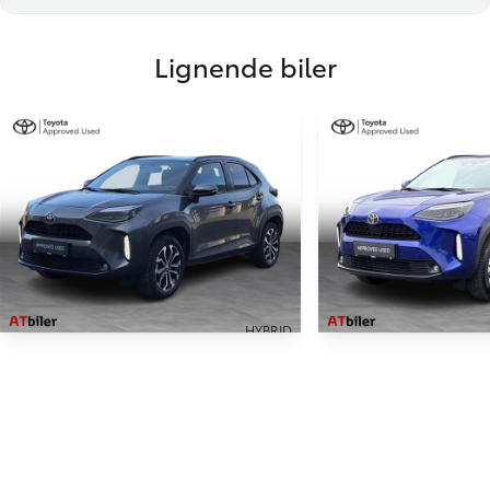
Lignende biler
HYBRID
Toyota Yaris Cross
Toyota Yaris 
1,5 Hybrid Style Comfort 116HK 5d Trinl. Gear
32.000 KM
12.000 KM
2024
2025
HYBRID (BENZIN / EL)
HYBRID (BENZIN / E