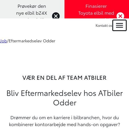
Prøvekør den
Finasierer
nye elbil bZ4X
Toyota elbil med
Touring (Klik
1,99% rente (Klik
Kontakt os
her)
her)
Menu
Job
Eftermarkedselev Odder
VÆR EN DEL AF TEAM ATBILER
Bliv Eftermarkedselev hos ATbiler
Odder
Drømmer du om en karriere i bilbranchen, hvor du
kombinerer kontorarbejde med hands-on opgaver?