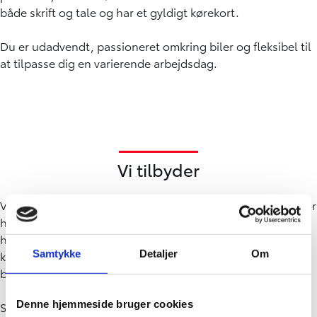
både skrift og tale og har et gyldigt kørekort.
Du er udadvendt, passioneret omkring biler og fleksibel til
at tilpasse dig en varierende arbejdsdag.
Vi tilbyder
Vi tilbyder en stilling i en branche i konstant udvikling, hvor
hver dag byder på nye udfordringer og en travl, varieret
hverdag. Hos os bliver du en del af et team bestående af
Samtykke
Detaljer
Om
kompetente, dygtige og engagerede kollegaer, som
brænder for at skabe resultater.
Denne hjemmeside bruger cookies
Samtidig med dit arbejde hos os får du mulighed for at