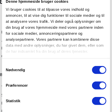
Denne hjemmeside bruger cookies
Vi bruger cookies til at tilpasse vores indhold og
annoncer, til at vise dig funktioner til sociale medier og til
at analysere vores trafik. Vi deler også oplysninger om
din brug af vores hjemmeside med vores partnere inden
Fredericia, Give, Horsens, Odder og Vejle
for sociale medier, annonceringspartnere og
.
analysepartnere. Vores partnere kan kombinere disse
data med andre oplysninger, du har givet dem, eller som
Haderslevvej 1, 7100 Vejle
de har indsamlet fra din brug af deres tjenester.
CVR. 27345859
Samtykkevalg
Nødvendig
Biler
Præferencer
Toyota
Suzuki
Statistik
Brugte biler
Erhverv