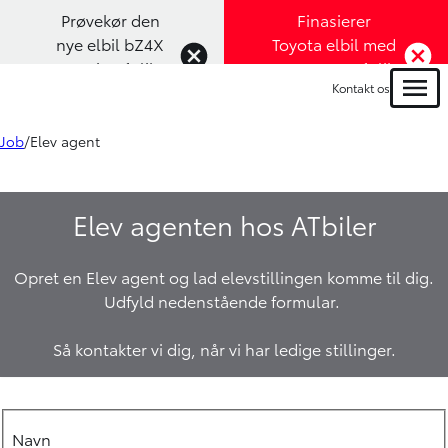
Prøvekør den
Finasierer
nye elbil bZ4X
Toyota elbil med
Touring (Klik
1,99% rente (Klik
Kontakt os
her)
her)
Menu
Job
Elev agent
Elev agenten hos ATbiler
Opret en Elev agent og lad elevstillingen komme til dig.
Udfyld nedenstående formular.
Så kontakter vi dig, når vi har ledige stillinger.
Navn