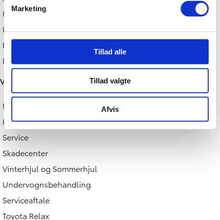
Marketing
EL
Hybrid
Kampagner
Tillad alle
Find bilhus
Værksted
Tillad valgte
Find værksted
Afvis
Book værkstedstid
Service
Skadecenter
Vinterhjul og Sommerhjul
Undervognsbehandling
Serviceaftale
Toyota Relax