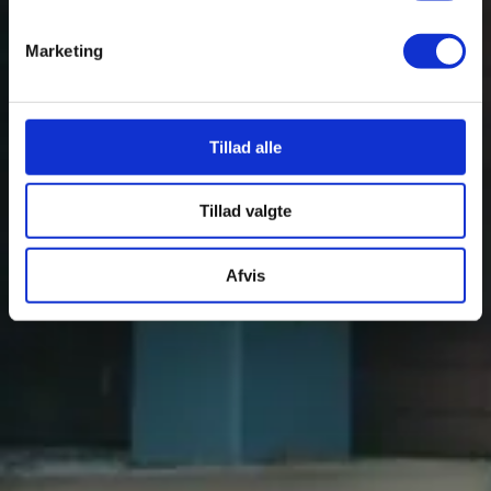
Brugte biler
Marketing
Erhverv
EL
Hybrid
Tillad alle
Kampagner
Find bilhus
Tillad valgte
Værksted
Afvis
Find værksted
Book værkstedstid
Service
Skadecenter
Vinterhjul og Sommerhjul
Undervognsbehandling