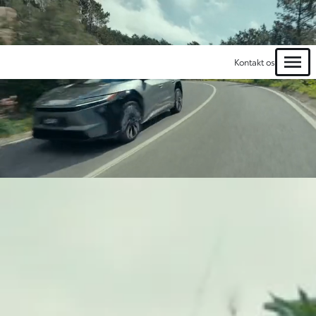
Prøvekør den
Finasierer
nye elbil bZ4X
Toyota elbil med
Touring (Klik
1,99% rente (Klik
Kontakt os
her)
her)
Menu
Kontaktformularer
Prøvetur bZ4X
BOOK PRØVETUR
Kom ud og oplev den nye faceliftede
bZ4X
Udfyld formularen, så kontakter vi dig
Vi har brug for lidt information om dig