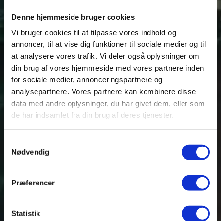
Denne hjemmeside bruger cookies
Vi bruger cookies til at tilpasse vores indhold og
annoncer, til at vise dig funktioner til sociale medier og til
at analysere vores trafik. Vi deler også oplysninger om
din brug af vores hjemmeside med vores partnere inden
for sociale medier, annonceringspartnere og
Fredericia, Give, Horsens, Odder og Vejle
analysepartnere. Vores partnere kan kombinere disse
data med andre oplysninger, du har givet dem, eller som
.
de har indsamlet fra din brug af deres tjenester.
Haderslevvej 1, 7100 Vejle
CVR. 27345859
Samtykkevalg
Nødvendig
Biler
Præferencer
Toyota
Statistik
Suzuki