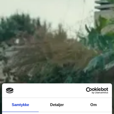
Navn
E-mail
Telefonnummer
Vælg afdeling
Jeg accepterer, at ATbiler må kontakte mig på email
Samtykke
Detaljer
Om