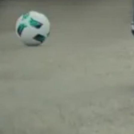
Serviceaftale
Toyota Relax
Kontakt
Åbningstider
Book prøvetur
Om os
Miljøpolitik
Job hos ATbiler
Lej minibus
Nummerpladeoperatør
2024 ATbiler all rights reserved
Privatlivspolitik