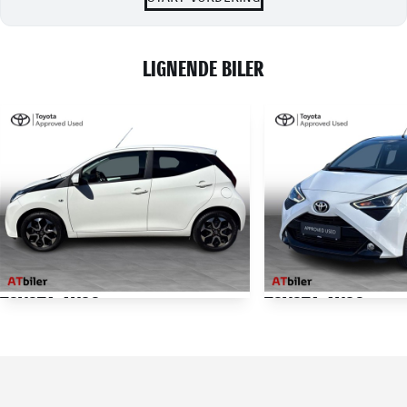
LIGNENDE BILER
TOYOTA AYGO
TOYOTA AYGO
1,0 VVT-I X-Press 72HK 5d
1,0 VVT-I X-Cite 72HK
29.000 KM
86.000 KM
2021
2021