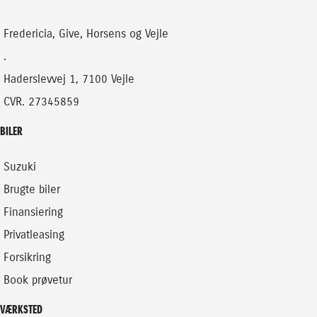
BENZIN
BENZIN
99.900
KONTANT
KONTANT
KR.
Fredericia, Give, Horsens og Vejle
FINANSIERING
.
Haderslevvej 1, 7100 Vejle
CVR. 27345859
BILER
Suzuki
Brugte biler
Finansiering
Privatleasing
Forsikring
Book prøvetur
VÆRKSTED