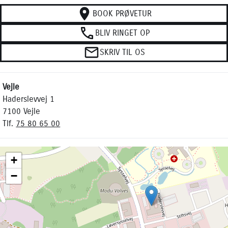
BOOK PRØVETUR
BLIV RINGET OP
SKRIV TIL OS
Vejle
Haderslevvej 1
7100 Vejle
Tlf.
75 80 65 00