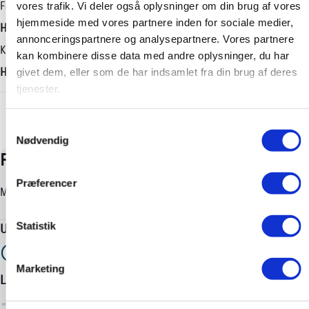
Geartype
Længde
Farve
vores trafik. Vi deler også oplysninger om din brug af vores
hjemmeside med vores partnere inden for sociale medier,
Manuel
3465 mm
Hvid
annonceringspartnere og analysepartnere. Vores partnere
Antal cylindre
Tilkoblingsvægt med bremser
Karosseri
kan kombinere disse data med andre oplysninger, du har
3
-
Hatchback
givet dem, eller som de har indsamlet fra din brug af deres
tjenester.
Antal gear
Tilkoblingsvægt uden bremser
+ Vis flere
5
-
Samtykkevalg
Partikelfilter (DPF)
Tankstørrelse
Nødvendig
Nej
-
Præferencer
Statistik
Marketing