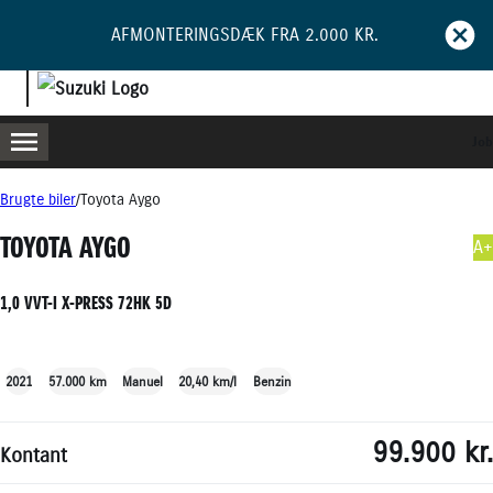
AFMONTERINGSDÆK FRA 2.000 KR.
Job
MENU
BOOK PRØVETUR
BLIV RINGET OP
Brugte biler
Toyota Aygo
TOYOTA AYGO
A+
1,0 VVT-I X-PRESS 72HK 5D
+21
2021
57.000 km
Manuel
20,40 km/l
Benzin
99.900 kr.
Kontant