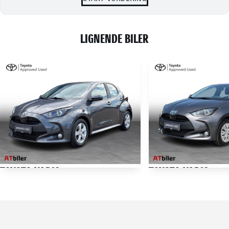
LIGNENDE BILER
TOYOTA YARIS
TOYOTA YARIS
1,0 VVT-I T1 72HK 5d
81.927 KM
64.100 KM
2021
2021