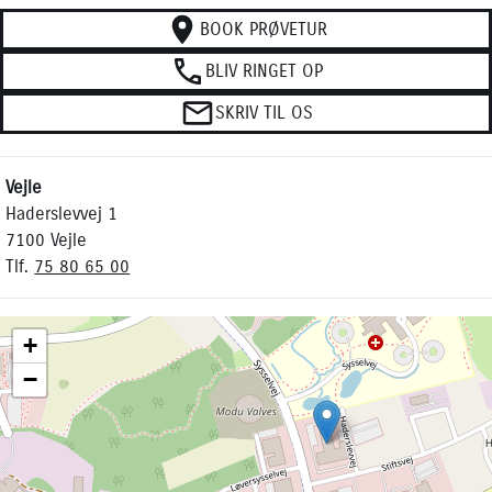
BOOK PRØVETUR
BLIV RINGET OP
SKRIV TIL OS
Vejle
Haderslevvej 1
7100 Vejle
Tlf.
75 80 65 00