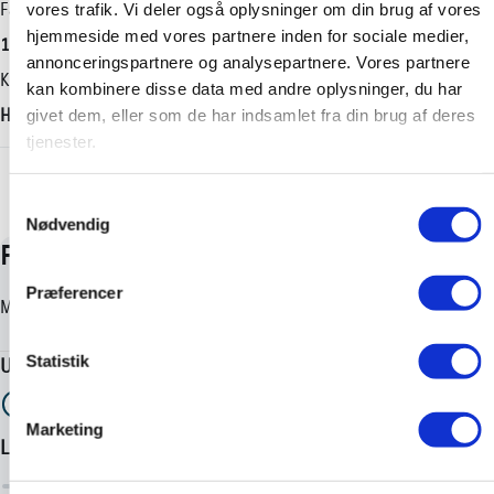
Geartype
Længde
Farve
vores trafik. Vi deler også oplysninger om din brug af vores
hjemmeside med vores partnere inden for sociale medier,
Manuel
3940 mm
1L0 -Silver
annonceringspartnere og analysepartnere. Vores partnere
Antal cylindre
Tilkoblingsvægt med bremser
Karosseri
kan kombinere disse data med andre oplysninger, du har
4
850 kg
Hatchback
givet dem, eller som de har indsamlet fra din brug af deres
tjenester.
Antal gear
Tilkoblingsvægt uden bremser
+ Vis flere
6
550 kg
Samtykkevalg
Partikelfilter (DPF)
Tankstørrelse
Nødvendig
Nej
-
Præferencer
Statistik
Marketing