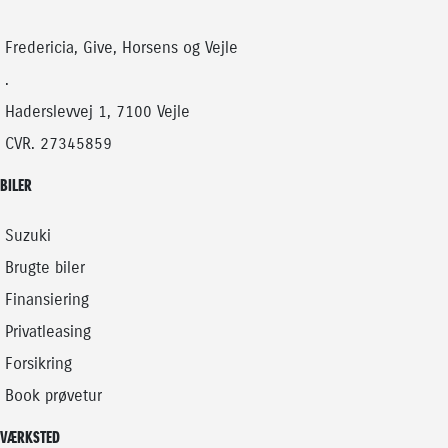
BENZIN
HYBRID (BENZIN / EL)
124.900
KONTANT
KONTANT
KR.
Fredericia, Give, Horsens og Vejle
FINANSIERING
.
Haderslevvej 1, 7100 Vejle
CVR. 27345859
BILER
Suzuki
Brugte biler
Finansiering
Privatleasing
Forsikring
Book prøvetur
VÆRKSTED