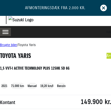
AFMONTERINGSDÆK FRA 2.000 KR.
Job
MENU
BOOK PRØVETUR
BLIV RINGET OP
Brugte biler
Toyota Yaris
TOYOTA YARIS
A+
1,5 VVT-I ACTIVE TECHNOLOGY PLUS 125HK 5D 6G
+27
2021
71.000 km
Manuel
19,20 km/l
Benzin
149.900 kr.
Kontant