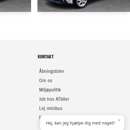
NYHED
TOYOTA AYGO X
1,0 VVT-I Active 72HK 5d
31.000 KM
2023
KONTAKT
BENZIN
119.900
124.900
KONTANT
KR.
KR.
Åbningstider
Om os
Miljøpolitik
Job hos ATbiler
Lej minibus
Nummerpladeoperatør