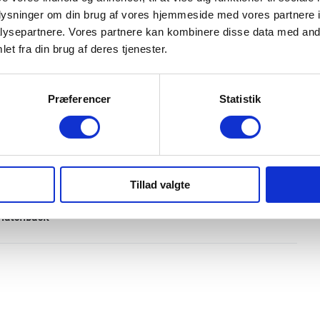
oplysninger om din brug af vores hjemmeside med vores partnere i
ysepartnere. Vores partnere kan kombinere disse data med andr
et fra din brug af deres tjenester.
INDRETNING OG TYPE
Præferencer
Statistik
Antal døre
5
Farve
Shimmering Silver
Tillad valgte
Karosseri
Hatchback