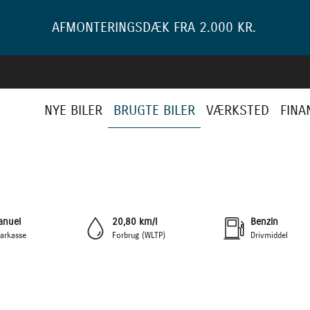
AFMONTERINGSDÆK FRA 2.000 KR.
NYE BILER
BRUGTE BILER
VÆRKSTED
FINA
+13
anuel
20,80 km/l
Benzin
arkasse
Forbrug (WLTP)
Drivmiddel