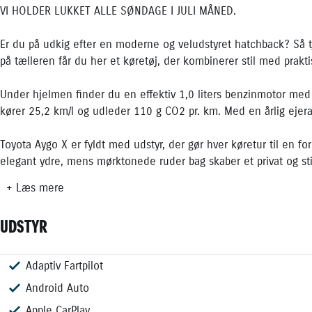
VI HOLDER LUKKET ALLE SØNDAGE I JULI MÅNED.
Er du på udkig efter en moderne og veludstyret hatchback? Så
på tælleren får du her et køretøj, der kombinerer stil med praktis
Under hjelmen finder du en effektiv 1,0 liters benzinmotor med 
kører 25,2 km/l og udleder 110 g CO2 pr. km. Med en årlig ejera
Toyota Aygo X er fyldt med udstyr, der gør hver køretur til en fo
elegant ydre, mens mørktonede ruder bag skaber et privat og stilf
+ Læs mere
Indenfor finder du moderne teknologi som Adaptiv Fartpilot, And
system. Komforten sikres med klimaanlæg, sædevarme for og et 
UDSTYR
regnsensor og automatisk op-/nedblænding gør bykørsel nemme
Toyota Safety Sense og andre sikkerhedsfunktioner som lyssenso
Adaptiv Fartpilot
Touch skærm
USB stik
Højdejusterbart førersæde
Justerbart rat
Læderrat
Multijusterbart rat
17" Alufælge
LED kørelys
Metallak
Mørktonede ruder bag
7 Airbags
ESP
Isofix
Lyssensor
Skiltegenkendelse
Toyota Safety Sense
Vejbaneassistent
Helårsdæk
trygghed på vejen.
Android Auto
Apple CarPlay
Hvis denne bil lyder som noget for dig, så kontakt os på horsen