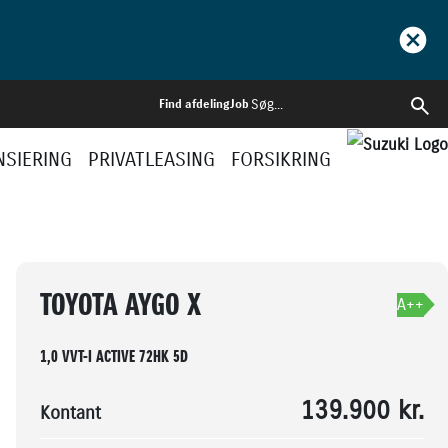
Find afdeling
Job
NSIERING
PRIVATLEASING
FORSIKRING
BOOK PRØVETUR
BLIV RINGET OP
TOYOTA AYGO X
A++
1,0 VVT-I ACTIVE 72HK 5D
139.900 kr.
Kontant