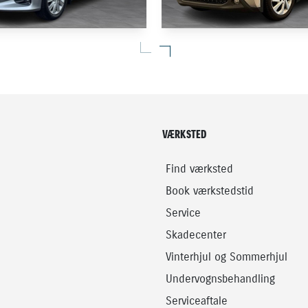
IS
TOYOTA AYGO X
1,5 VVT-I Active Technology Plus 125HK 5d 6g
1,0 VVT-I Active 72HK 5d
38.000 KM
2023
VÆRKSTED
BENZIN
149.900
KONTANT
KR.
Find værksted
Book værkstedstid
Service
Skadecenter
Vinterhjul og Sommerhjul
Undervognsbehandling
Serviceaftale