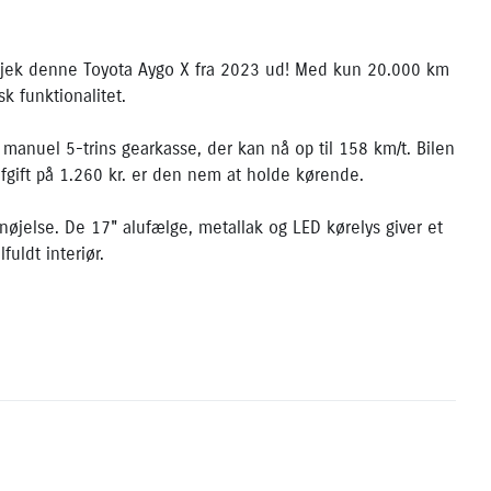
 tjek denne Toyota Aygo X fra 2023 ud! Med kun 20.000 km
k funktionalitet.
manuel 5-trins gearkasse, der kan nå op til 158 km/t. Bilen
fgift på 1.260 kr. er den nem at holde kørende.
rnøjelse. De 17" alufælge, metallak og LED kørelys giver et
uldt interiør.
roid Auto, Apple CarPlay og et intuitivt touch skærm
multifunktionsrat. Praktiske funktioner som bakkamera,
re.
r, skiltegenkendelse og vejbaneassistent giver dig ekstra
s@toyota.dk. Bilen kan ses i Horsens.