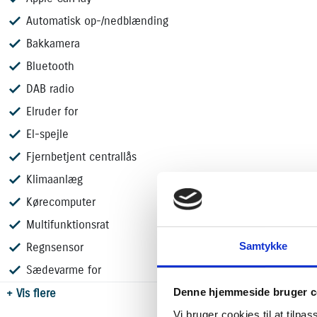
Automatisk op-/nedblænding
**Nøgleudstyr:**
Bakkamera
- Adaptiv Fartpilot
Bluetooth
- Android Auto og Apple CarPlay
- Bakkamera
DAB radio
- Klimaanlæg
Elruder for
- Sædevarme for
El-spejle
- 17" Alufælge
- Toyota Safety Sense
Fjernbetjent centrallås
Klimaanlæg
Kørecomputer
Multifunktionsrat
Samtykke
Regnsensor
Sædevarme for
Denne hjemmeside bruger c
+ Vis flere
Vi bruger cookies til at tilpas