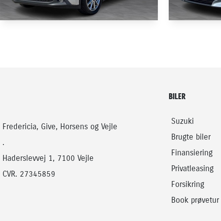
TOYOTA AYGO X
TOYOTA YAR
1,0 VVT-I Active 72HK 5d Aut.
57.000 KM
71.000 KM
2023
2021
BILER
BENZIN
BENZIN
149.900
KONTANT
KONTANT
KR.
Suzuki
Fredericia, Give, Horsens og Vejle
Brugte biler
.
Finansiering
Haderslevvej 1, 7100 Vejle
Privatleasing
CVR. 27345859
Forsikring
Book prøvetur