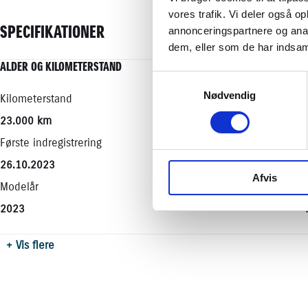
vores trafik. Vi deler også 
SPECIFIKATIONER
annonceringspartnere og anal
dem, eller som de har indsaml
ALDER OG KILOMETERSTAND
MOTOR OG YDELSE
RUMMELIGHED OG MÅL
ØKONOMI
Samtykkevalg
Nødvendig
Kilometerstand
0-100 km/t
Køreklar vægt
Brændstofforbrug (WLTP)
23.000 km
15,60 sek.
1030 kg
20,80 km/l
Første indregistrering
Tophastighed
Totalvægt
Grøn ejerafgift (årlig)
26.10.2023
158 km/t
1360 kg
1400
Afvis
Modelår
Maksimal effekt
Antal sæder
Leveringsomkostninger (inkl.)
2023
72 HK
4
4.680 kr.
Motorstørrelse
Bredde
+ Vis flere
1,0 l
1740 mm
Drivmiddel
Højde
Benzin
1510 mm