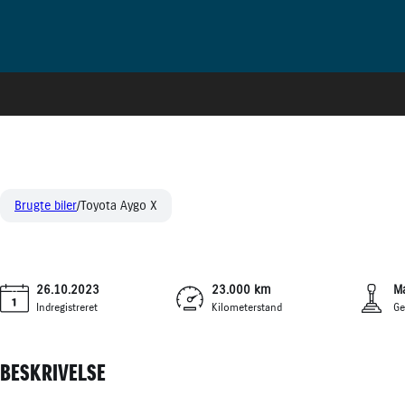
TOYOTA AYGO X
139.900 kr.
1,0 VVT-I ACTIVE 72HK 5D
KONTANT
Brugte biler
Toyota Aygo X
26.10.2023
23.000 km
M
Indregistreret
Kilometerstand
Ge
BESKRIVELSE