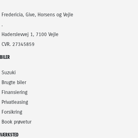
HYBRID (BENZIN / EL)
HYBRID (BENZIN / EL)
159.900
KONTANT
KONTANT
KR.
Fredericia, Give, Horsens og Vejle
2.447
FINANSIERING
FINANSIERING
KR.
.
Haderslevvej 1, 7100 Vejle
CVR. 27345859
BILER
Suzuki
Brugte biler
Finansiering
Privatleasing
Forsikring
Book prøvetur
VÆRKSTED