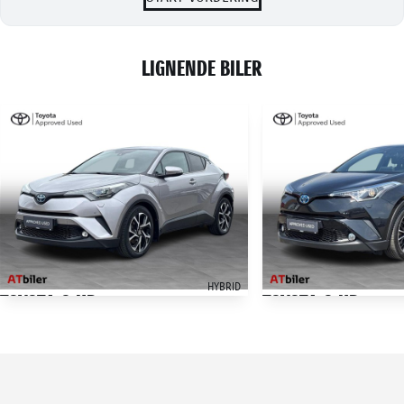
LIGNENDE BILER
HYBRID
TOYOTA C-HR
TOYOTA C-HR
1,8 Hybrid C-LUB Premium Multidrive S 122HK 5d Aut.
123.000 KM
158.000 KM
2019
2018