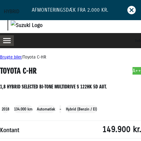
AFMONTERINGSDÆK FRA 2.000 KR.
HYBRID
Job
MENU
BOOK PRØVETUR
BLIV RINGET OP
Brugte biler
Toyota C-HR
TOYOTA C-HR
A++
1,8 HYBRID SELECTED BI-TONE MULTIDRIVE S 122HK 5D AUT.
+27
2018
134.000 km
Automatisk
-
Hybrid (Benzin / El)
149.900 kr.
Kontant