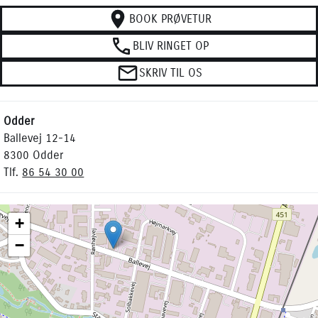
BOOK PRØVETUR
BLIV RINGET OP
SKRIV TIL OS
Odder
Ballevej 12-14
8300 Odder
Tlf.
86 54 30 00