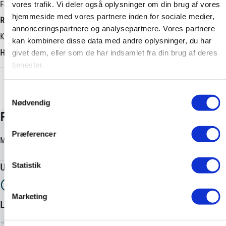
Geartype
Længde
Farve
vores trafik. Vi deler også oplysninger om din brug af vores
hjemmeside med vores partnere inden for sociale medier,
Automatisk
4360 mm
Rød/sort
annonceringspartnere og analysepartnere. Vores partnere
Tilkoblingsvægt med bremser
Karosseri
kan kombinere disse data med andre oplysninger, du har
725 kg
Hatchback
givet dem, eller som de har indsamlet fra din brug af deres
tjenester.
Tilkoblingsvægt uden bremser
+ Vis flere
725 kg
Samtykkevalg
Nødvendig
Præferencer
Statistik
Marketing