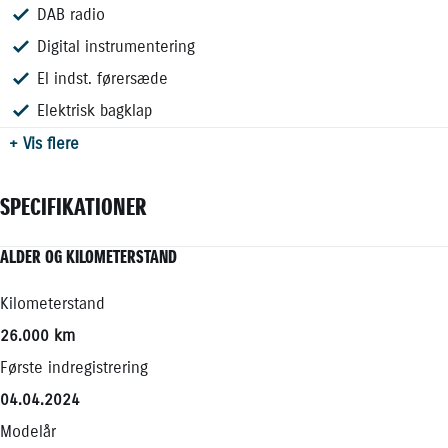
DAB radio
Digital instrumentering
El indst. førersæde
Elektrisk bagklap
+ Vis flere
SPECIFIKATIONER
ALDER OG KILOMETERSTAND
MOTOR OG YDELSE
ELEKTRISKE EGENSKABER
RUMMELIGHED OG MÅL
ØKONOMI
Kilometerstand
0-100 km/t
Batteristørrelse
Køreklar vægt
Brændstofforbrug (WLTP)
26.000 km
7,40 sek.
13,80 kWh
1731 kg
125,00 km/l
Første indregistrering
Tophastighed
Rækkevidde (WLTP)
Totalvægt
Grøn ejerafgift (årlig)
04.04.2024
180 km/t
67,00 km
2130 kg
920
Modelår
Maksimal effekt
CO2 Udledning
Antal sæder
Leveringsomkostninger (inkl.)