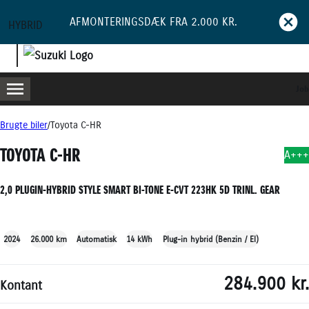
AFMONTERINGSDÆK FRA 2.000 KR.
HYBRID
Job
MENU
BOOK PRØVETUR
BLIV RINGET OP
Brugte biler
Toyota C-HR
TOYOTA C-HR
A+++
2,0 PLUGIN-HYBRID STYLE SMART BI-TONE E-CVT 223HK 5D TRINL. GEAR
+22
2024
26.000 km
Automatisk
14 kWh
Plug-in hybrid (Benzin / El)
284.900 kr.
Kontant