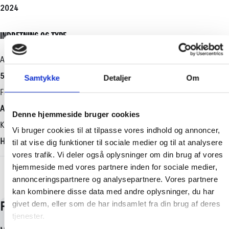
2024
223 HK
19,00 g/km
5
4.680 kr.
Motorstørrelse
Maks. ladeeffekt
Bredde
INDRETNING OG TYPE
2,0 l
-
1830 mm
Drivmiddel
Maks. ladeeffekt (hjemme)
Højde
Antal døre
Plug-in hybrid (Benzin / El)
-
1570 mm
5
Samtykke
Detaljer
Om
Geartype
Længde
Farve
Automatisk
4360 mm
Ash Grey / Astral Black
Denne hjemmeside bruger cookies
Tilkoblingsvægt med bremser
Karosseri
Vi bruger cookies til at tilpasse vores indhold og annoncer,
725 kg
Hatchback
til at vise dig funktioner til sociale medier og til at analysere
Tilkoblingsvægt uden bremser
vores trafik. Vi deler også oplysninger om din brug af vores
+ Vis flere
hjemmeside med vores partnere inden for sociale medier,
725 kg
annonceringspartnere og analysepartnere. Vores partnere
kan kombinere disse data med andre oplysninger, du har
givet dem, eller som de har indsamlet fra din brug af deres
tjenester.