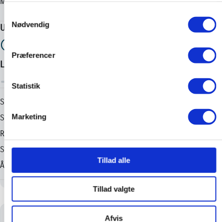
Samtykkevalg
Nødvendig
Præferencer
Statistik
Marketing
Tillad alle
Tillad valgte
FÅ EN BYTTEPRIS PÅ DIN BIL
Afvis