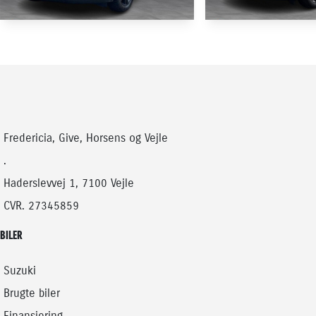
HYBRID
TOYOTA C-HR
TOYOTA C-HR
2,0 Plugin-hybrid Style Smart Bi-tone E-CVT 223HK 5d Trinl. Gear
26.800 KM
21.000 KM
2024
2025
PLUG-IN HYBRID (BENZIN / EL)
HYBRID (BENZIN / EL)
Fredericia, Give, Horsens og Vejle
284.900
KONTANT
KONTANT
KR.
.
Haderslevvej 1, 7100 Vejle
CVR. 27345859
BILER
Suzuki
Brugte biler
Finansiering