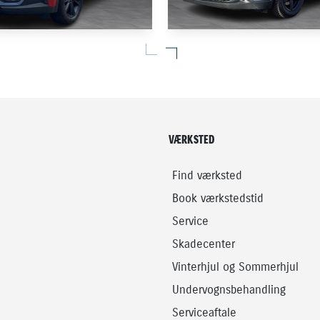
HYBRID
R
TOYOTA C-HR
2,0 Plugin-hybrid Style Smart Bi-tone E-CVT 223HK 5d Trinl. Gear
112.000 KM
2018
VÆRKSTED
D (BENZIN / EL)
HYBRID (BENZIN / EL)
284.900
KONTANT
KR.
Find værksted
Book værkstedstid
Service
Skadecenter
Vinterhjul og Sommerhjul
Undervognsbehandling
Serviceaftale