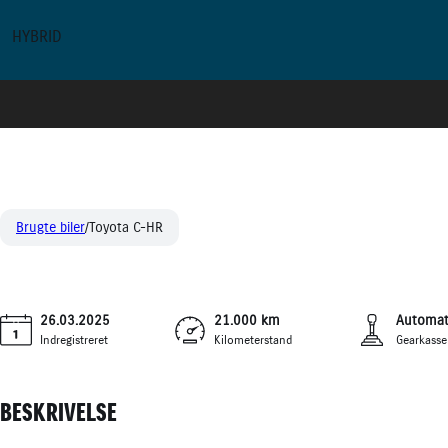
HYBRID
TOYOTA C-HR
294.90
1,8 HYBRID STYLE SMART BI-TONE MULTIDRIVE S 140HK 5D 6G AUT.
KONT
Brugte biler
Toyota C-HR
26.03.2025
21.000 km
Automat
Indregistreret
Kilometerstand
Gearkasse
BESKRIVELSE