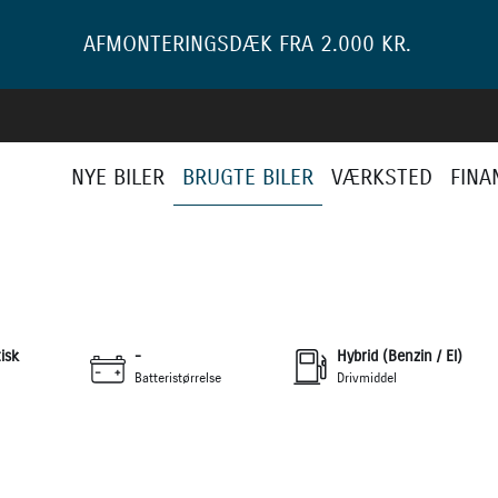
AFMONTERINGSDÆK FRA 2.000 KR.
NYE BILER
BRUGTE BILER
VÆRKSTED
FINA
0 kr.
ANT
+22
isk
-
Hybrid (Benzin / El)
Batteristørrelse
Drivmiddel