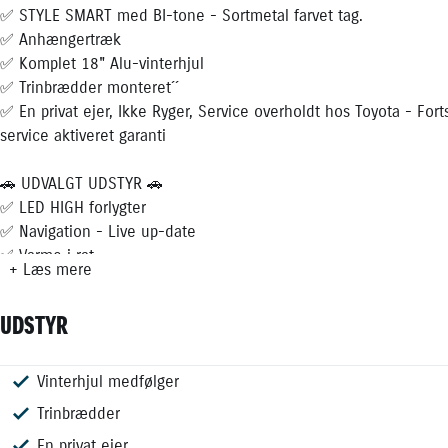
✅ STYLE SMART med BI-tone - Sortmetal farvet tag.
✅ Anhængertræk
✅ Komplet 18" Alu-vinterhjul
✅ Trinbrædder monteret´´
✅ En privat ejer, Ikke Ryger, Service overholdt hos Toyota - Fort
service aktiveret garanti
🚗 UDVALGT UDSTYR 🚗
✅ LED HIGH forlygter
✅ Navigation - Live up-date
✅ Varme i rat
+ Læs mere
✅ Varme i forrude
✅ El-bagklap
UDSTYR
✅ Trådløs Apple CarPlay, Android Auto, DAB
✅ Trådløs mobiloplader
✅ 18" Alufælge
Vinterhjul medfølger
Aut. nedblændeligt bakspejl
Apple CarPlay
Android Auto
Bakkamera
Bluetooth
DAB radio
18" Alufælge
Fuld LED forlygter
LED baglygter
LED kørelys
Metallak
Mørktonede ruder bag
Tågelygter
El-foldbare spejle m. varme
Elruder for/bag
Fart begrænser
Toyota Safety Sense
Træthedsregistrering
Vejbaneassistent
Skiltegenkendelse
Blindvinkelassistent
Automatisk nødopkald
Automatisk nødbremsesystem
ESP
Isofix
Bagagerumsdækken
Splitbagsæde
Klimaanlæg 2-zoner
Læderrat med Varme
Multifunktionsrat
Navigation
Regnsensor
Anhængertræk aftageligt
✅ Bi-tone Metallak - Sort tag
Trinbrædder
✅ Bakkamera
En privat ejer
✅ Sidespejle med varme og el-foldbare