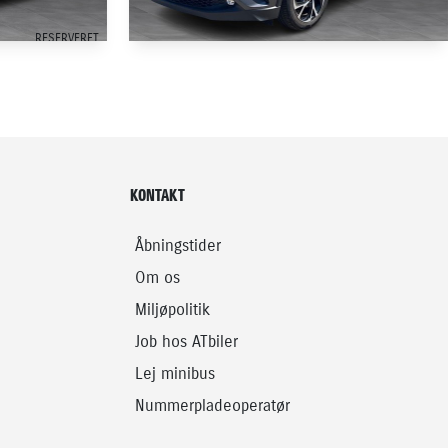
RESERVERET
HYBRID
HYBRID
TOYOTA C-HR
1,8 Hybrid C-ENTER Multidrive S 122HK 5d Aut.
1,8 Hybrid C-LUB Premium Alcantara Multidrive S 122HK 5d Aut.
100.114 KM
2019
KONTAKT
HYBRID (BENZIN / EL)
164.900
174.900
KONTANT
KR.
KR.
Åbningstider
Om os
Miljøpolitik
Job hos ATbiler
Lej minibus
Nummerpladeoperatør