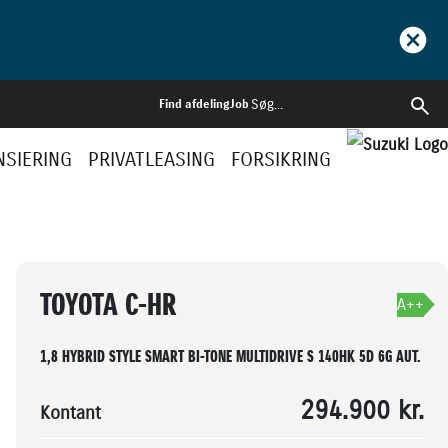
Find afdeling
Job
NSIERING
PRIVATLEASING
FORSIKRING
BOOK PRØVETUR
BLIV RINGET OP
TOYOTA C-HR
A++
1,8 HYBRID STYLE SMART BI-TONE MULTIDRIVE S 140HK 5D 6G AUT.
294.900 kr.
Kontant