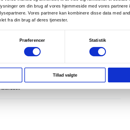
 og tryghed igennem hele perioden.
oplysninger om din brug af vores hjemmeside med vores partnere i
e valg du kan få, med de absolut bedste vilkår der er på
ysepartnere. Vores partnere kan kombinere disse data med andr
er gang – tjek lige det med dit nuværende selskab.. 😉
et fra din brug af deres tjenester.
INDRETNING OG TYPE
Præferencer
Statistik
Antal døre
5
Farve
Shimmering Silver Metal
Tillad valgte
Karosseri
Hatchback