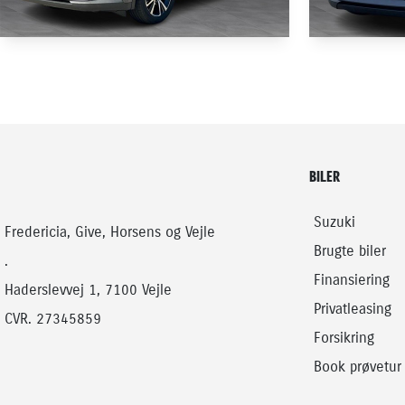
HYBRID
TOYOTA C-HR
TOYOTA C-H
2,0 Plugin-hybrid Style Smart Bi-tone E-CVT 223HK 5d Trinl. Gear
26.000 KM
26.800 KM
2024
2024
BILER
PLUG-IN HYBRID (BENZIN / EL)
PLUG-IN HYBRI
284.900
KONTANT
KONTANT
KR.
Suzuki
Fredericia, Give, Horsens og Vejle
Brugte biler
.
Finansiering
Haderslevvej 1, 7100 Vejle
Privatleasing
CVR. 27345859
Forsikring
Book prøvetur