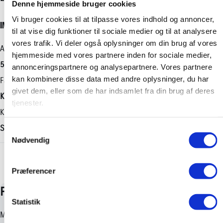
Denne hjemmeside bruger cookies
Motorstørrelse
Maks. ladeeffekt
Bredde
Vi bruger cookies til at tilpasse vores indhold og annoncer,
INDRETNING OG TYPE
2,5 l
-
1855 mm
til at vise dig funktioner til sociale medier og til at analysere
vores trafik. Vi deler også oplysninger om din brug af vores
Drivmiddel
Maks. ladeeffekt (hjemme)
Højde
Antal døre
hjemmeside med vores partnere inden for sociale medier,
Hybrid (Benzin / El)
-
1685 mm
5
annonceringspartnere og analysepartnere. Vores partnere
Geartype
Længde
kan kombinere disse data med andre oplysninger, du har
Farve
givet dem, eller som de har indsamlet fra din brug af deres
Automatisk
4600 mm
Koks
tjenester.
Tilkoblingsvægt med bremser
Karosseri
800 kg
SUV
Samtykkevalg
Nødvendig
Tilkoblingsvægt uden bremser
+ Vis flere
750 kg
Præferencer
Statistik