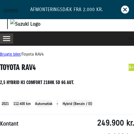
AFMONTERINGSDÆK FRA 2.000 KR.
HYBRID
Job
MENU
BOOK PRØVETUR
BLIV RINGET OP
Brugte biler
Toyota RAV4
TOYOTA RAV4
A+
2,5 HYBRID H3 COMFORT 218HK 5D 6G AUT.
+42
2021
112.400 km
Automatisk
-
Hybrid (Benzin / El)
249.900 kr.
Kontant