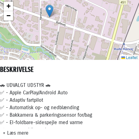
BESKRIVELSE
🚗 UDVALGT UDSTYR 🚗
✅ - Apple CarPlay/Android Auto
✅ - Adaptiv fartpilot
✅ - Automatisk op- og nedblænding
✅ - Bakkamera & parkeringssensor for/bag
✅ - El-foldbare-sidespejle med varme
✅ - 2-zonet klimaanlæg
+ Læs mere
✅ - Elektrisk bagklap