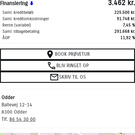
3.462 kr.
Finansiering
Saml. kreditbeløb
225.500 kr.
Saml. kreditomkostninger
91.748 kr.
Rente (variabel)
7,45 %
Saml. tilbagebetaling
291.668 kr.
ÅOP
11,92 %
BOOK PRØVETUR
BLIV RINGET OP
SKRIV TIL OS
Odder
Ballevej 12-14
8300 Odder
Tlf.
86 54 30 00