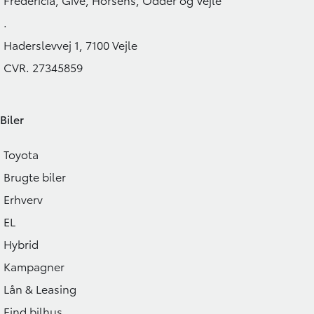
314.900
KONTANT
KONTANT
KR.
.
Haderslevvej 1, 7100 Vejle
CVR. 27345859
Biler
Toyota
Brugte biler
Erhverv
EL
Hybrid
Kampagner
Lån & Leasing
Find bilhus