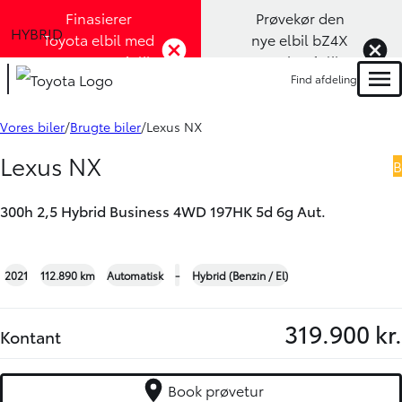
Finasierer
Prøvekør den
HYBRID
Toyota elbil med
nye elbil bZ4X
1,99% rente (Klik
Touring (Klik
Find afdeling
her)
her)
Men
Book prøvetur
Bliv ringet op
Vores biler
Brugte biler
Lexus NX
Lexus NX
B
300h 2,5 Hybrid Business 4WD 197HK 5d 6g Aut.
+27
2021
112.890 km
Automatisk
-
Hybrid (Benzin / El)
319.900 kr.
Kontant
Book prøvetur