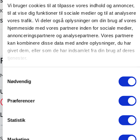
Sort metal
✔️ Alle biler kan finansieres igennem Toyota finans til
Vi bruger cookies til at tilpasse vores indhold og annoncer,
Tilkoblingsvægt med bremser
Karosseri
markeds bedste rentesatser. Vi tilbyder både variabel og
til at vise dig funktioner til sociale medier og til at analysere
fast rente med 0 kr. i udbetaling samt erhvervsleasing til
1500 kg
SUV
vores trafik. Vi deler også oplysninger om din brug af vores
vores erhvervsbiler.
Tilkoblingsvægt uden bremser
hjemmeside med vores partnere inden for sociale medier,
🔧 Hos os kan du få en Toyotas Serviceaftale, som giver dig
+ Vis flere
annonceringspartnere og analysepartnere. Vores partnere
750 kg
ro og tryghed igennem hele perioden.
kan kombinere disse data med andre oplysninger, du har
🔧 Er skaden sket? Så er valget med Toyota forsikring det
givet dem, eller som de har indsamlet fra din brug af deres
bedste valg du kan få, med de absolut bedste vilkår der er
tjenester.
på markedet. Du er nemlig garanteret nye originale
reservedele hver gang – tjek lige det med dit nuværende
Samtykkevalg
selskab.. 😉
Nødvendig
🚘 Vi tager naturligvis din nuværende bil i bytte.
📞 Gå ind på atbiler og find din nærmeste afdeling.
Præferencer
Statistik
Marketing