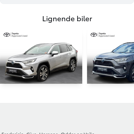
Lignende biler
HYBRID
Toyota RAV4 Plug-in
Toyota RAV4 
2,5 Plugin-hybrid H3 Premium AWD 306HK 5d 6g Aut.
101.000 KM
124.000 KM
2021
2021
PLUG-IN HYBRID (BENZIN / EL)
PLUG-IN HYBRID (BE
Fredericia, Give, Horsens, Odder og Vejle