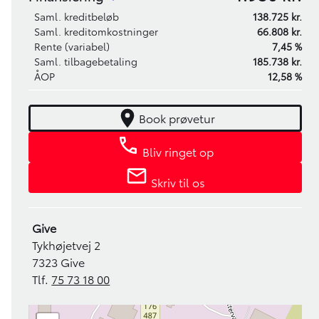
Saml. kreditbeløb
138.725 kr.
Saml. kreditomkostninger
66.808 kr.
Rente (variabel)
7,45 %
Saml. tilbagebetaling
185.738 kr.
ÅOP
12,58 %
Book prøvetur
Bliv ringet op
Skriv til os
Give
Tykhøjetvej 2
7323 Give
Tlf.
75 73 18 00