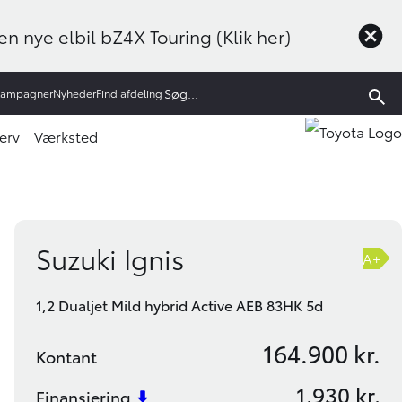
n nye elbil bZ4X Touring (Klik her)
Kampagner
Nyheder
Find afdeling
erv
Værksted
Book prøvetur
Bliv ringet op
Suzuki Ignis
A+
1,2 Dualjet Mild hybrid Active AEB 83HK 5d
164.900 kr.
Kontant
1.930 kr.
Finansiering