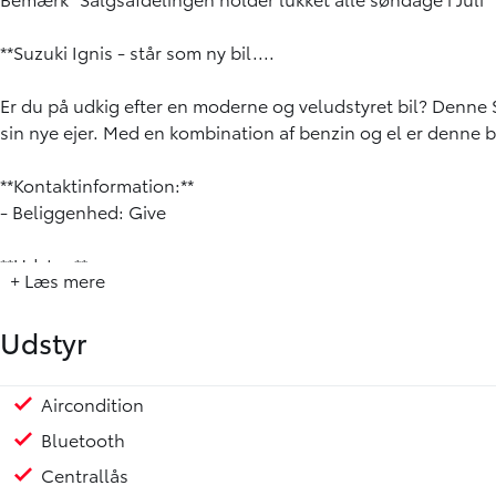
**Suzuki Ignis - står som ny bil....
Er du på udkig efter en moderne og veludstyret bil? Denne S
sin nye ejer. Med en kombination af benzin og el er denne bi
**Kontaktinformation:**
- Beliggenhed: Give
**Udstyr:**
+ Læs mere
- Aircondition
- Bluetooth
Udstyr
- Elruder for
- Infocenter
- Kørecomputer
Aircondition
- 15" Alufælge
Bluetooth
- Metallak
Centrallås
- Stofindtræk