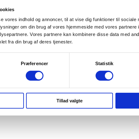
5
ookies
Farve
se vores indhold og annoncer, til at vise dig funktioner til sociale
oplysninger om din brug af vores hjemmeside med vores partnere i
Mineral gray
ysepartnere. Vores partnere kan kombinere disse data med andr
Karosseri
et fra din brug af deres tjenester.
SUV
Præferencer
Statistik
Tillad valgte