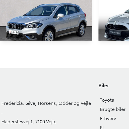
Suzuki S-Cross
Toyota Ya
1,0 Boosterjet Active Cut 112HK 5d
83.000 KM
71.000 KM
Biler
2020
2021
BENZIN
BENZIN
Toyota
129.900
KONTANT
KONTANT
KR.
Fredericia, Give, Horsens, Odder og Vejle
Brugte biler
.
Erhverv
Haderslevvej 1, 7100 Vejle
EL