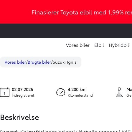
Finasierer Toyota elbil med 1,99% ren
Vores biler
Elbil
Hybridbil
Suzuki Ignis
164.900 kr.
1,2 Dualjet Mild hybrid Active AEB 83HK 5d
Vores biler
Brugte biler
Suzuki Ignis
KONTANT
02.07.2025
4.200 km
Ma
Indregistreret
Kilometerstand
Ge
Beskrivelse
Bemærk ”Salgsafdelingen holder lukket alle søndage i Juli”