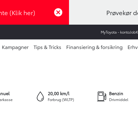
te (Klik her)
Prøvekør de
MyToyota - konto
Job
Kampagner
Tips & Tricks
Finansiering & forsikring
Erhv
1.930 kr.
FINANSIERING
+15
nuel
20,00 km/l
Benzin
arkasse
Forbrug (WLTP)
Drivmiddel