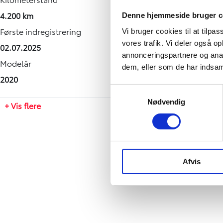
4.200 km
12,70 sek.
969 kg
20,00 km/l
Denne hjemmeside bruger c
Første indregistrering
Tophastighed
Totalvægt
Grøn ejerafgift (årlig)
Vi bruger cookies til at tilpas
vores trafik. Vi deler også 
02.07.2025
165 km/t
1330 kg
1280
annonceringspartnere og anal
Modelår
Maksimal effekt
Antal sæder
Leveringsomkostninger (inkl.)
dem, eller som de har indsaml
2020
83 HK
5
4.680 kr.
Samtykkevalg
Motorstørrelse
Bredde
Nødvendig
+ Vis flere
1,2 l
1690 mm
Drivmiddel
Højde
Benzin
1605 mm
Geartype
Længde
Afvis
Manuel
3700 mm
Antal cylindre
Tilkoblingsvægt med bremser
4
1000 kg
Antal gear
Tilkoblingsvægt uden bremser