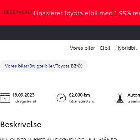
RESERVERET
Finasierer Toyota elbil med 1,99% ren
Vores biler
Elbil
Hybridbil
Toyota BZ4X
229.900 kr.
EL Active 204HK 5d Aut.
Vores biler
Brugte biler
Toyota BZ4X
KONTANT
18.09.2023
62.000 km
Autom
Indregistreret
Kilometerstand
Gearka
Beskrivelse
VI HOLDER LUKKET ALLE SØNDAGE I JULI MÅNED.