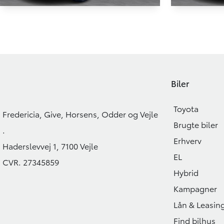
Toyota bZ4X
Toyota 
EL Executive Premium 204HK 5d Aut.
EL Executive 
25.092 KM
85.973 KM
2023
2023
Biler
EL
EL
244.900
KONTANT
KONTANT
KR.
Toyota
FINANSIERING
Fredericia, Give, Horsens, Odder og Vejle
Brugte biler
.
Erhverv
Haderslevvej 1, 7100 Vejle
EL
CVR. 27345859
Hybrid
Kampagner
Lån & Leasin
Find bilhus