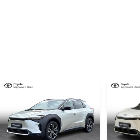
4690 mm
Tilkoblingsvægt med bremser
750 kg
Tilkoblingsvægt uden bremser
750 kg