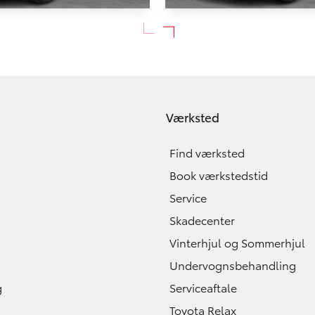
BZ4X
Toyota bZ4X
Premium 204HK 5d Aut.
EL Active 204HK 5d Aut.
35.000 KM
2023
Værksted
EL
229.900
KONTANT
KR.
Find værksted
2.207
KR.
Book værkstedstid
Service
Skadecenter
Vinterhjul og Sommerhjul
Undervognsbehandling
g
Serviceaftale
Toyota Relax