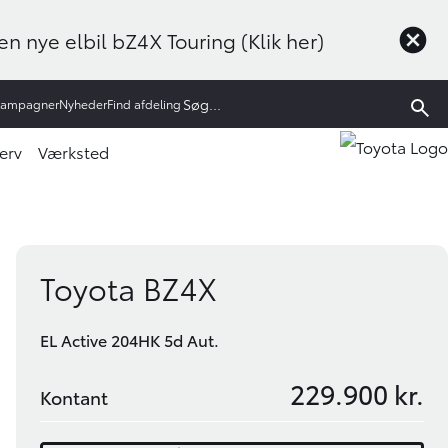
n nye elbil bZ4X Touring (Klik her)
Kampagner
Nyheder
Find afdeling
erv
Værksted
Book prøvetur
Bliv ringet op
Toyota BZ4X
EL Active 204HK 5d Aut.
229.900 kr.
Kontant