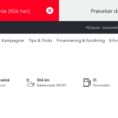
te (Klik her)
Prøvekør de
MyToyota - konto
Job
Kampagner
Tips & Tricks
Finansiering & forsikring
Erhv
+21
atisk
504 km
El
sse
Rækkevidde (WLTP)
Drivmiddel