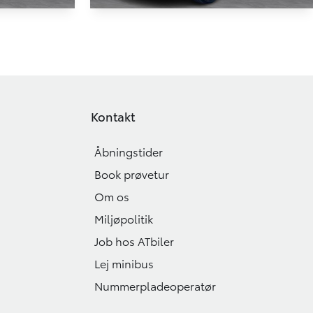
Toyota bZ4X
EL Prestige Design AWD 218HK 5d Aut.
56.000 KM
2024
Kontakt
EL
229.900
269.900
KONTANT
KR.
KR.
Åbningstider
Book prøvetur
Om os
Miljøpolitik
Job hos ATbiler
Lej minibus
Nummerpladeoperatør