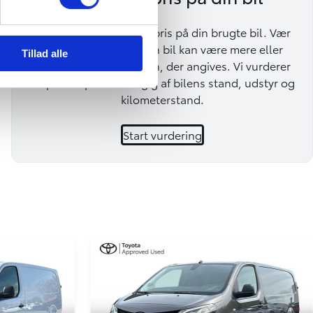
Få en vejledende byttepris på din brugte bil. Vær
opmærksom på, at din bil kan være mere eller
Tillad alle
mindre værd end prisen, der angives. Vi vurderer
en præcis pris afhængig af bilens stand, udstyr og
kilometerstand.
Start vurdering