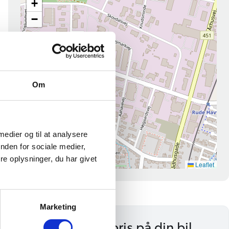
Om
 medier og til at analysere
nden for sociale medier,
e oplysninger, du har givet
Marketing
Få en byttepris på din bil