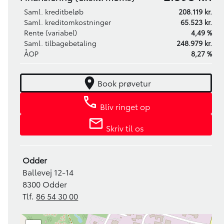
Saml. kreditbeløb
208.119 kr.
Saml. kreditomkostninger
65.523 kr.
Rente (variabel)
4,49 %
Saml. tilbagebetaling
248.979 kr.
ÅOP
8,27 %
Book prøvetur
Bliv ringet op
Skriv til os
Odder
Ballevej 12-14
8300 Odder
Tlf.
86 54 30 00