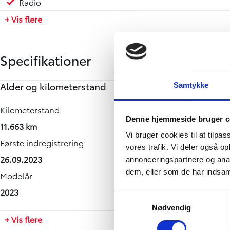
Radio
+ Vis flere
Specifikationer
Alder og kilometerstand
Motor og ydelse
Rummelighed og mål
Økonomi
Samtykke
Kilometerstand
0-100 km/t
Køreklar vægt
Brændstofforbrug (NEDC)
Denne hjemmeside bruger c
11.663 km
-
1949 kg
13,50 km/l
Vi bruger cookies til at tilpas
Første indregistrering
Tophastighed
Totalvægt
Grøn ejerafgift (årlig)
vores trafik. Vi deler også 
26.09.2023
170 km/t
3100 kg
8300
annonceringspartnere og anal
dem, eller som de har indsaml
Modelår
Maksimal effekt
Antal sæder
Leveringsomkostninger (inkl.)
2023
144 HK
3
4.620 kr.
Samtykkevalg
Motorstørrelse
Bredde
Nødvendig
+ Vis flere
2,0 l
1920 mm