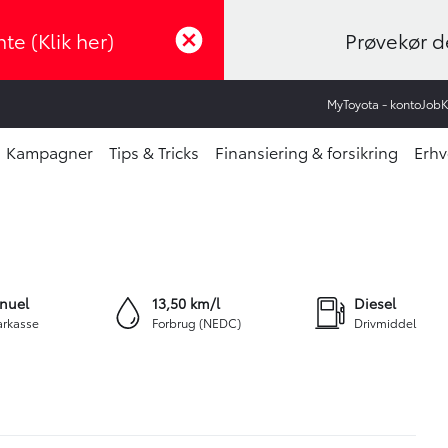
te (Klik her)
Prøvekør de
MyToyota - konto
Job
Kampagner
Tips & Tricks
Finansiering & forsikring
Erhv
2.593 kr.
INANSIERING (EKSKL. MOMS)
+20
nuel
13,50 km/l
Diesel
rkasse
Forbrug (NEDC)
Drivmiddel