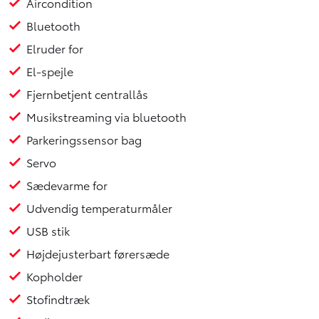
Aircondition
4 Airbags
ABS
Antispin
Lyssensor
Startspærre
Bund & sider
Ikke ryger
Service overholdt
Bluetooth
Elruder for
El-spejle
Fjernbetjent centrallås
Musikstreaming via bluetooth
Parkeringssensor bag
Servo
Sædevarme for
Udvendig temperaturmåler
USB stik
Højdejusterbart førersæde
Kopholder
Stofindtræk