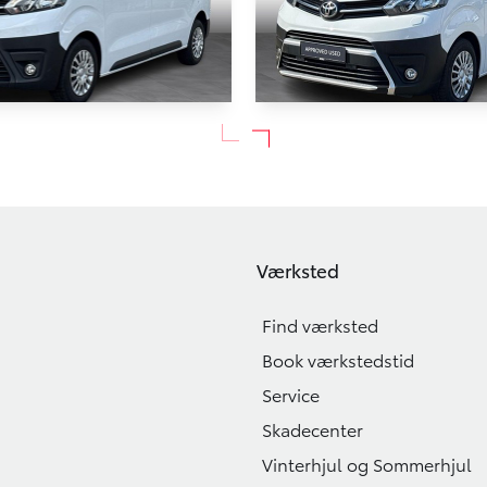
roace
Toyota Proace
Medium 2,0 D Comfort Master 144HK Van 8g Aut.
80.542 KM
2023
Værksted
DIESEL
199.900
 MOMS)
KONTANT (EKSKL. MOMS)
KR.
Find værksted
Book værkstedstid
Service
Skadecenter
Vinterhjul og Sommerhjul