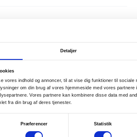
Indretning og type
Detaljer
Antal døre
ookies
4
se vores indhold og annoncer, til at vise dig funktioner til sociale
Farve
oplysninger om din brug af vores hjemmeside med vores partnere i
Sort
ysepartnere. Vores partnere kan kombinere disse data med andr
et fra din brug af deres tjenester.
Karosseri
Varevogn
Præferencer
Statistik