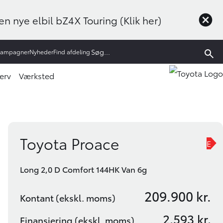
n nye elbil bZ4X Touring (Klik her)
Kampagner
Nyheder
Find afdeling
erv
Værksted
Book prøvetur
Bliv ringet op
Toyota Proace
E
Long 2,0 D Comfort 144HK Van 6g
209.900 kr.
Kontant (ekskl. moms)
2.593 kr.
Finansiering (ekskl. moms)