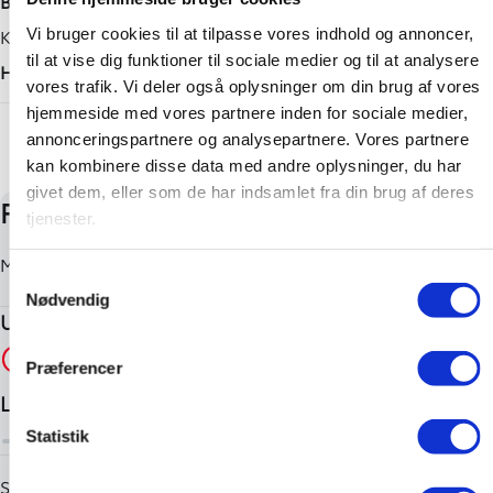
Blåmetal
bedste valg du kan få, med de absolut bedste vilkår der er
Tilkoblingsvægt med bremser
Karosseri
Vi bruger cookies til at tilpasse vores indhold og annoncer,
på markedet. Du er nemlig garanteret nye originale
til at vise dig funktioner til sociale medier og til at analysere
reservedele hver gang – tjek lige det med dit nuværende
450 kg
Hatchback
vores trafik. Vi deler også oplysninger om din brug af vores
selskab.. 😉
Tilkoblingsvægt uden bremser
hjemmeside med vores partnere inden for sociale medier,
🚘 Vi tager naturligvis din nuværende bil i bytte.
+ Vis flere
450 kg
annonceringspartnere og analysepartnere. Vores partnere
📞 Gå ind på atbiler og find din nærmeste afdeling.
kan kombinere disse data med andre oplysninger, du har
givet dem, eller som de har indsamlet fra din brug af deres
tjenester.
Samtykkevalg
Nødvendig
Præferencer
Statistik