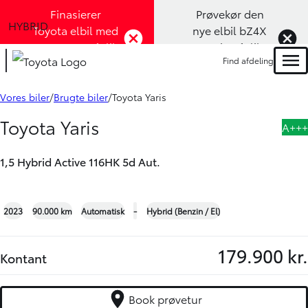
Finasierer
Prøvekør den
HYBRID
Toyota elbil med
nye elbil bZ4X
1,99% rente (Klik
Touring (Klik
Find afdeling
her)
her)
Men
Book prøvetur
Bliv ringet op
Vores biler
Brugte biler
Toyota Yaris
Toyota Yaris
A+++
1,5 Hybrid Active 116HK 5d Aut.
+25
2023
90.000 km
Automatisk
-
Hybrid (Benzin / El)
179.900 kr.
Kontant
Book prøvetur