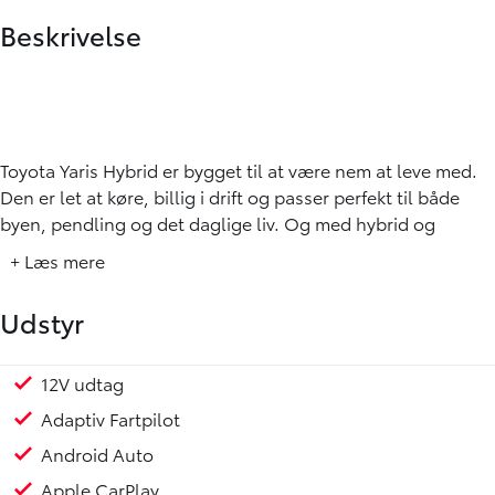
Beskrivelse
Toyota Yaris Hybrid er bygget til at være nem at leve med.
Den er let at køre, billig i drift og passer perfekt til både
byen, pendling og det daglige liv. Og med hybrid og
automatgear glider den bare afsted uden stress og uden
+ Læs mere
bøvl.
Udstyr
Den her er fra 2023 og har kørt 90.000 km, og den står
virkelig flot. Det er tydeligt, at den er blevet passet godt
på.
12V udtag
Kørecomputer
Multifunktionsrat
Regnsensor
Servo
Sædevarme for
Toyota Touch Multimediesystem
Udvendig temperaturmåler
USB stik
15" Alufælge
Armlæn
Indfarvede kofangere
Metallak
Læderrat
Justerbart rat
Multijusterbart rat
Splitbagsæde
7 Airbags
ABS
ESP
Dæktrykssensor
Automatisk nødopkald
Automatisk nødbremsesystem
Isofix
Lyssensor
Selestrammer
Selealarm
Startspærre
Skiltegenkendelse
Toyota Relax - Slap af med 10 års service aktiveret gara
Toyota Safety Sense
Vejbaneassistent
✔ Fuld servicebog hos Toyota
Adaptiv Fartpilot
✔ Rigtig fine helårsdæk
Android Auto
✔ Fremstår i rigtig flot stand
Apple CarPlay