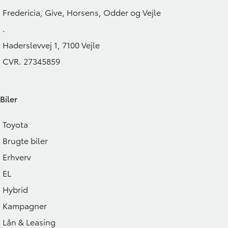
194.900
KONTANT
KONTANT
KR.
Fredericia, Give, Horsens, Odder og Vejle
FINANSIERING
.
Haderslevvej 1, 7100 Vejle
CVR. 27345859
Biler
Toyota
Brugte biler
Erhverv
EL
Hybrid
Kampagner
Lån & Leasing