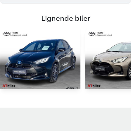
Lignende biler
HYBRID
Toyota Yaris
Toyota Yaris
1,5 Hybrid Style 116HK 5d Trinl. Gear
38.252 KM
21.776 KM
2023
2023
HYBRID (BENZIN / EL)
HYBRID (BENZIN / E