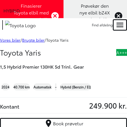
Finasierer
Prøvekør den
HYBRID
Toyota elbil med
nye elbil bZ4X
1,99% rente (Klik
Touring (Klik
Find afdeling
her)
her)
Men
Book prøvetur
Bliv ringet op
Vores biler
Brugte biler
Toyota Yaris
Toyota Yaris
A+++
1,5 Hybrid Premier 130HK 5d Trinl. Gear
+34
2024
40.700 km
Automatisk
-
Hybrid (Benzin / El)
249.900 kr.
Kontant
Book prøvetur