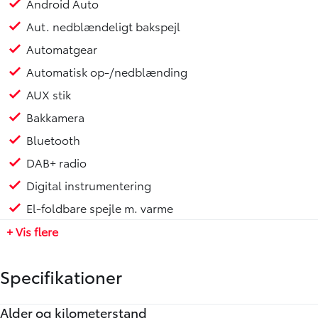
Android Auto
Aut. nedblændeligt bakspejl
Automatgear
Automatisk op-/nedblænding
AUX stik
Bakkamera
Bluetooth
DAB+ radio
Digital instrumentering
El-foldbare spejle m. varme
+ Vis flere
Specifikationer
Alder og kilometerstand
Motor og ydelse
Elektriske egenskaber
Rummelighed og mål
Økonomi