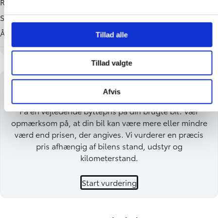
Tillad alle
Tillad valgte
Få en byttepris på din bil
Afvis
Få en vejledende byttepris på din brugte bil. Vær
opmærksom på, at din bil kan være mere eller mindre
værd end prisen, der angives. Vi vurderer en præcis
pris afhængig af bilens stand, udstyr og
kilometerstand.
Start vurdering