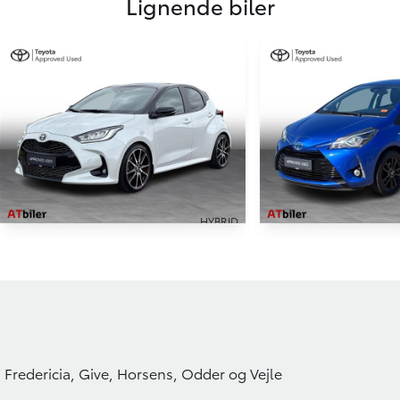
Lignende biler
HYBRID
Toyota Yaris
Toyota Yaris
1,5 Hybrid GR Sport Panorama 116HK 5d Trinl. Gear
17.000 KM
65.000 KM
2023
2019
HYBRID (BENZIN / EL)
HYBRID (BENZIN / E
229.900
KONTANT
KONTANT
KR.
Fredericia, Give, Horsens, Odder og Vejle
FINANSIERING