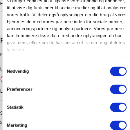
Vi bruger cookies til at tilpasse vores indhold og annoncer,
450 kg
Hatchback
til at vise dig funktioner til sociale medier og til at analysere
Tilkoblingsvægt uden bremser
vores trafik. Vi deler også oplysninger om din brug af vores
+ Vis flere
450 kg
hjemmeside med vores partnere inden for sociale medier,
annonceringspartnere og analysepartnere. Vores partnere
kan kombinere disse data med andre oplysninger, du har
givet dem, eller som de har indsamlet fra din brug af deres
tjenester.
Samtykkevalg
Nødvendig
Præferencer
Statistik
Marketing